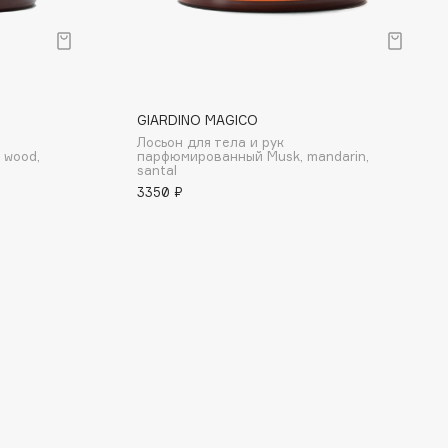
GIARDINO MAGICO
Лосьон для тела и рук
 wood,
парфюмированный Musk, mandarin,
santal
3350 ₽