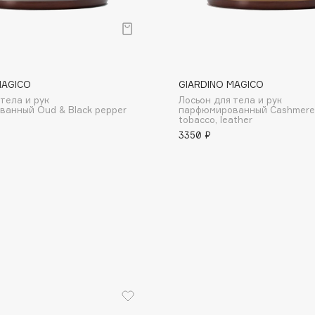
MAGICO
GIARDINO MAGICO
тела и рук
Лосьон для тела и рук
Consly
анный Oud & Black pepper
парфюмированный Cashmere
tobacco, leather
Corimo
3350 ₽
CosRX
Cottolina
Crescina
Cunzite
Curaprox