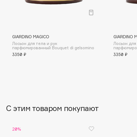
BLOME
C
GIARDINO MAGICO
GIARDINO 
Лосьон для тела и рук
Лосьон для 
Cadence
Chupa Chups
парфюмированный Bouquet di gelsomino
парфюмиров
3350 ₽
3350 ₽
Capelli Dorati
Clarette
Carbon Theory
Clarins
Carmex
Clarins Precious
НОВИНКА
Carolina Herrera
Clinique
Catrice
Clive Christian
Celimax
Club De Nuit
С этим товаром покупают
Cettua
Collagenina
20%