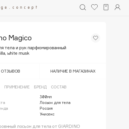
ino Magico
ля тела и рук парфюмированный
illa, white musk
Т ОТЗЫВОВ
НАЛИЧИЕ В МАГАЗИНАХ
ПРИМЕНЕНИЕ
БРЕНД
СОСТАВ
300мл
кта
Лосьон для тела
енда
Россия
Унисекс
овнный лосьон для тела от GIARDINO