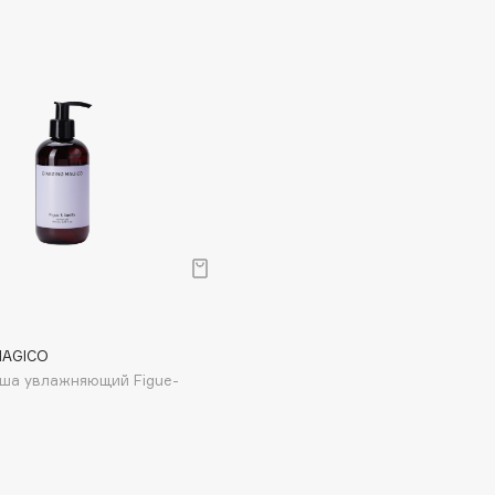
Dr.Althea
Dr.Ceuracle
Dr.Jart+
DSD de Luxe
Dyson
MAGICO
уша увлажняющий Figue-
Estrâde
Estée Lauder
Etat Pur
Etude House