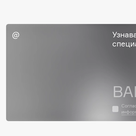
Eigshow
EpilProfi
Elemis
Erborian
Elian Russia
Essence
Узнав
Elie Saab
Essential Parfums Paris
специ
F
FANE
Flipper
ВА
Farmstay
FLOEMA
Felce Azzurra
Floraïku
Согла
Fillerina
Forlle'd
ЭКСКЛЮЗИВ
инфор
Fiona Franchimon