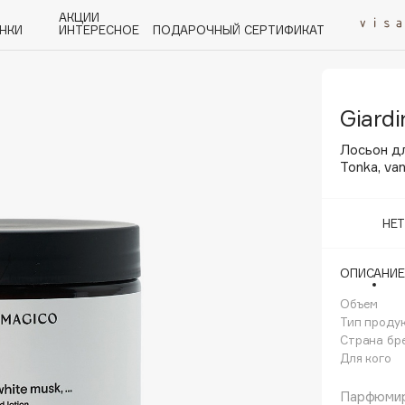
АКЦИИ
НКИ
ИНТЕРЕСНОЕ
ПОДАРОЧНЫЙ СЕРТИФИКАТ
Giard
P
Q
R
S
T
U
V
W
Y
Z
А - Я
Лосьон д
Tonka, van
НЕ
Angiopharm
ОПИСАНИЕ
KIKO Milano
Объем
Estée Lauder
Тип проду
Clarins
Страна бр
Для кого
Парфюмир