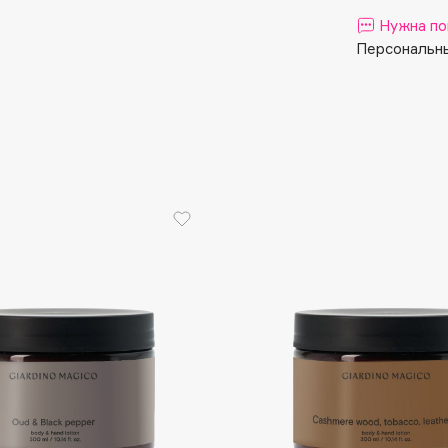
Aveda
Нужна по
Avene
Персональны
Boadicea The Victorious
Bobbi Brown
BOOMSHOP
BORK
Brunello Cucinelli
Bvlgari
by TERRY
BY WISHTREND
Byredo