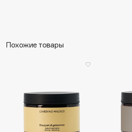
Aravia Professional
Alix Avien
Arcadia
Allies of Skin
Archetype
AMAN
Похожие товары
B
Babor
beautyblender
Baffy
Bebble
Balmain Hair Couture
Beverly Hills Polo Club
ЭКСКЛЮЗИВ
Biodance
Banderas
Bioderma
Basicare
Biomed
Batiste
Biorepair
Beauty Bomb
Blanx
Beauty Pati
Blistex
Beautyblades
НОВИНКА