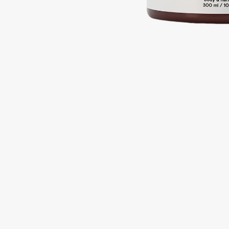
Подарки
0 - 9
Для дома
100BON
22|11
Техника
A
Acqua di Parma
Amina Daudova Brushes
Acque di Italia
Amouage
Adele for you
Amuleto Di Casa
Advante
Angiopharm
ЭКСКЛЮЗИВ
ЭКСКЛЮЗИВ
Aesop
Annbeauty
Age Stop
Anua
ЭКСКЛЮЗИВ
Apadent
AHFA Cosmetics
Apagard
Ajmal