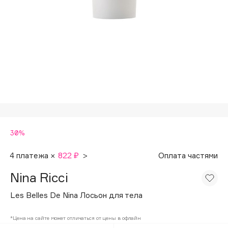
Подарки
Tom Ford
HFC
Для дома
Angiopharm
Техника
KIKO Milano
Estée Lauder
Clarins
0 - 9
30%
100BON
22|11
4 платежа ×
822 ₽
>
Оплата частями
Nina Ricci
A
Les Belles De Nina Лосьон для тела
Acqua di Parma
*Цена на сайте может отличаться от цены в офлайн
Acque di Italia