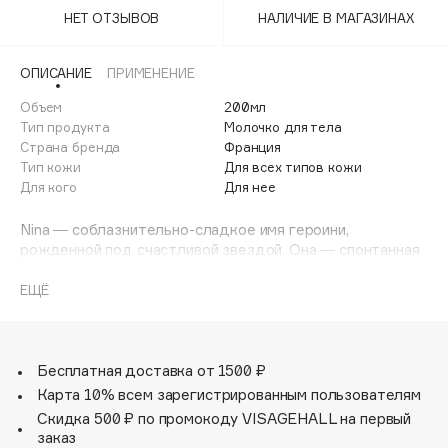
Adele for you
НЕТ ОТЗЫВОВ
НАЛИЧИЕ В МАГАЗИНАХ
Финал лета
Advante
ЭКСКЛЮЗИВ
1 АВГ - 31 АВГ
Aesop
ОПИСАНИЕ
ПРИМЕНЕНИЕ
Age Stop
Объем
ЭКСКЛЮЗИВ
200мл
Тип продукта
Молочко для тела
AHFA Cosmetics
Страна бренда
Франция
Ajmal
Тип кожи
Для всех типов кожи
Для кого
Для нее
Alix Avien
Allies of Skin
Nina ― соблазнительно-сладкое имя героини,
AMAN
рожденной под счастливой звездой. Она ― спонтанная
и радостная муза, живущая своей очаровательной
Amina Daudova Brushes
мечтой.
ЕЩЁ
Amouage
Так же назван и ее аромат: элегантный и
Amuleto Di Casa
ультраженственный шлейф, который, впервые
раскрываясь, демонстрирует свои уверенные и
Angiopharm
ЭКСКЛЮЗИВ
благородные грани. Этот парфюм, не похожий ни на
Бесплатная доставка от 1500 ₽
Annbeauty
один другой, представляет собой поэтическую
Карта 10% всем зарегистрированным пользователям
композицию из ярких аккордов калабрийского лимона,
Anua
Скидка 500 ₽ по промокоду VISAGEHALL на первый
лайма кайпиринья, гардении, яблока в карамели,
заказ
Apadent