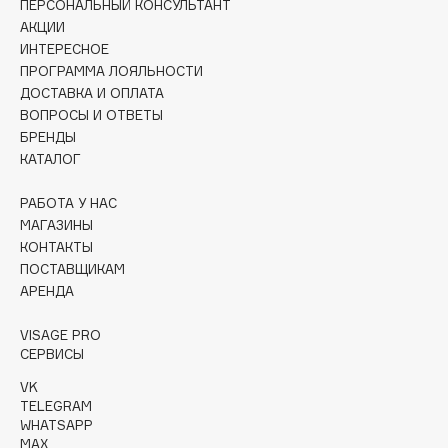
ПЕРСОНАЛЬНЫЙ КОНСУЛЬТАНТ
Collagenina
АКЦИИ
Consly
ИНТЕРЕСНОЕ
Corimo
ПРОГРАММА ЛОЯЛЬНОСТИ
ДОСТАВКА И ОПЛАТА
CosRX
ВОПРОСЫ И ОТВЕТЫ
Cottolina
БРЕНДЫ
Crescina
КАТАЛОГ
Cunzite
РАБОТА У НАС
Curaprox
МАГАЗИНЫ
КОНТАКТЫ
ПОСТАВЩИКАМ
D
АРЕНДА
d'Alba
VISAGE PRO
DABO
СЕРВИСЫ
DARLING*
VK
Darphin
TELEGRAM
WHATSAPP
Davines
MAX