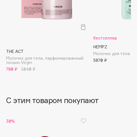
B
Babor
Baffy
Balmain Hair Couture
ЭКСКЛЮЗИВ
бестселлер
Banderas
HEMPZ
THE ACT
Basicare
Молочко для тела Т
Молочко для тела, парфюмированный
5870 ₽
Batiste
лосьон Virgin
Beauty Bomb
780 ₽
1040 ₽
Beauty Pati
Beautyblades
НОВИНКА
beautyblender
С этим товаром покупают
Bebble
Beverly Hills Polo Club
30%
Biodance
Bioderma