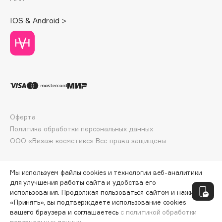
Deonica
IOS & Android >
Dessange
Dior
Divage
Dolce & Gabbana
Dolomit
Dorco
DP Daily Perfection
Оферта
Dr. Vranjes Firenze
Политика обработки персональных данных
Dr.Althea
ООО «Визаж косметикс» Все права защищены
Dr.Ceuracle
Dr.Jart+
Мы используем файлы cookies и технологии веб-аналитики
DSD de Luxe
для улучшения работы сайта и удобства его
Dyson
использования. Продолжая пользоваться сайтом и нажимая
«Принять», вы подтверждаете использование cookies
вашего браузера и соглашаетесь
с политикой обработки
персональных данных.