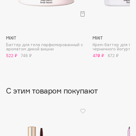
B
Babor
Baffy
Balmain Hair Couture
ЭКСКЛЮЗИВ
MIXIT
MIXIT
Banderas
Баттер для тела парфюмированный с
Крем-баттер для тел
ароматом дикой вишни
черничного йогурта
Basicare
522 ₽
746 ₽
470 ₽
672 ₽
Batiste
Beauty Bomb
Beauty Pati
Beautyblades
НОВИНКА
С этим товаром покупают
beautyblender
Bebble
Beverly Hills Polo Club
Biodance
Bioderma