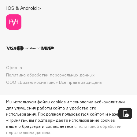
Deonica
IOS & Android >
Dessange
Dior
Divage
Dolce & Gabbana
Dolomit
Dorco
DP Daily Perfection
Оферта
Dr. Vranjes Firenze
Политика обработки персональных данных
Dr.Althea
ООО «Визаж косметикс» Все права защищены
Dr.Ceuracle
Dr.Jart+
Мы используем файлы cookies и технологии веб-аналитики
DSD de Luxe
для улучшения работы сайта и удобства его
использования. Продолжая пользоваться сайтом и нажимая
Dyson
«Принять», вы подтверждаете использование cookies
вашего браузера и соглашаетесь
с политикой обработки
персональных данных.
ДОБАВИТЬ В КОРЗИНУ
470 ₽
672 ₽