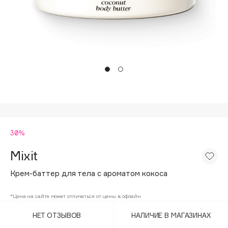
Подарки
Tom Ford
HFC
Для дома
Angiopharm
Техника
KIKO Milano
Estée Lauder
Clarins
0 - 9
30%
100BON
22|11
Mixit
Крем-баттер для тела с ароматом кокоса
A
*Цена на сайте может отличаться от цены в офлайн
Acqua di Parma
НЕТ ОТЗЫВОВ
НАЛИЧИЕ В МАГАЗИНАХ
Acque di Italia