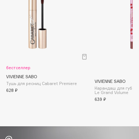
Biomed
Biorepair
Blanx
Blistex
BLOME
Boadicea The Victorious
Bobbi Brown
BOOMSHOP
бестселлер
BORK
VIVIENNE SABO
Brunello Cucinelli
VIVIENNE SABO
Тушь для ресниц Cabaret Premiere
Карандаш для губ ус
Bvlgari
628 ₽
Le Grand Volume
by TERRY
639 ₽
BY WISHTREND
Byredo
C