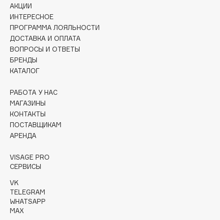
АКЦИИ
Collagenina
ИНТЕРЕСНОЕ
Consly
ПРОГРАММА ЛОЯЛЬНОСТИ
Corimo
ДОСТАВКА И ОПЛАТА
CosRX
ВОПРОСЫ И ОТВЕТЫ
БРЕНДЫ
Cottolina
КАТАЛОГ
Crescina
Cunzite
РАБОТА У НАС
Curaprox
МАГАЗИНЫ
КОНТАКТЫ
ПОСТАВЩИКАМ
D
АРЕНДА
VISAGE PRO
d'Alba
СЕРВИСЫ
DABO
VK
DARLING*
TELEGRAM
Darphin
WHATSAPP
MAX
Davines