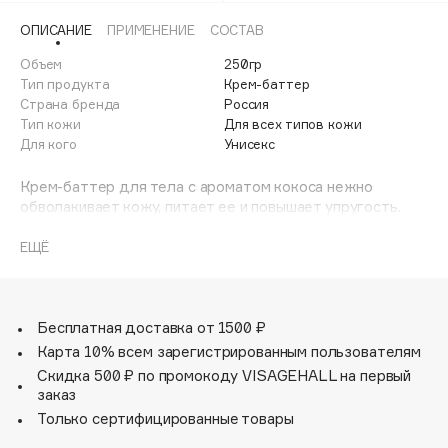
Adele for you
ОПИСАНИЕ
ПРИМЕНЕНИЕ
СОСТАВ
Финал лета
Advante
ЭКСКЛЮЗИВ
Объем
250гр
1 АВГ - 31 АВГ
Aesop
Тип продукта
Крем-баттер
Age Stop
Страна бренда
Россия
ЭКСКЛЮЗИВ
Тип кожи
Для всех типов кожи
AHFA Cosmetics
Для кого
Унисекс
Ajmal
Крем-баттер для тела с ароматом кокоса нежно
Alix Avien
обволакивает кожу, питает ее и повышает упругость.
Allies of Skin
Сочетание ценных масел макадамии, ши и кокоса
AMAN
улучшает регенерацию, активно увлажняет и
ЕЩЁ
удерживает влагу в клетках. Пантенол и витамины A и F
Amina Daudova Brushes
делают кожу мягкой, приятной и бархатистой на ощупь.
Amouage
А утонченный аромат кокоса расслабляет и
восстанавливает эмоциональное состояние.
Бесплатная доставка от 1500 ₽
Amuleto Di Casa
Карта 10% всем зарегистрированным пользователям
Angiopharm
ЭКСКЛЮЗИВ
Скидка 500 ₽ по промокоду VISAGEHALL на первый
Annbeauty
заказ
Anua
Только сертифицированные товары
Apadent