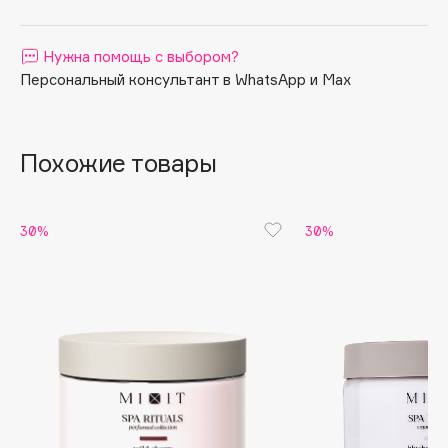
Apagard
Aravia Professional
Нужна помощь с выбором?
Персональный консультант в WhatsApp и Max
Arcadia
Archetype
Architect Demidoff
Похожие товары
ARIVE MAKEUP
Art&Fact
Art-Visage
30%
30%
Artdeco
Astra
Atelier Rebul
Augustinus Bader
Aveda
Avene