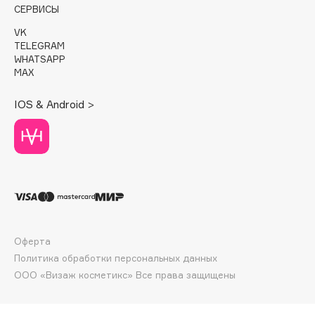
E
СЕРВИСЫ
Eat My
VK
TELEGRAM
Ecolatier
WHATSAPP
Ecotools
MAX
EGG
IOS & Android >
EGIA
Eigshow
Elemis
Elian Russia
Elie Saab
Ella Bartsueva Brushes
EMBRACE Haircare
Оферта
Emmanuelle Jane
Политика обработки персональных данных
Enough
ООО «Визаж косметикс» Все права защищены
EpilProfi
Erborian