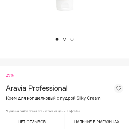
Подарки
Tom Ford
HFC
Для дома
Angiopharm
Техника
KIKO Milano
Estée Lauder
Clarins
0 - 9
25%
100BON
22|11
Aravia Professional
Крем для ног шелковый с пудрой Silky Cream
A
*Цена на сайте может отличаться от цены в офлайн
Acqua di Parma
НЕТ ОТЗЫВОВ
НАЛИЧИЕ В МАГАЗИНАХ
Acque di Italia