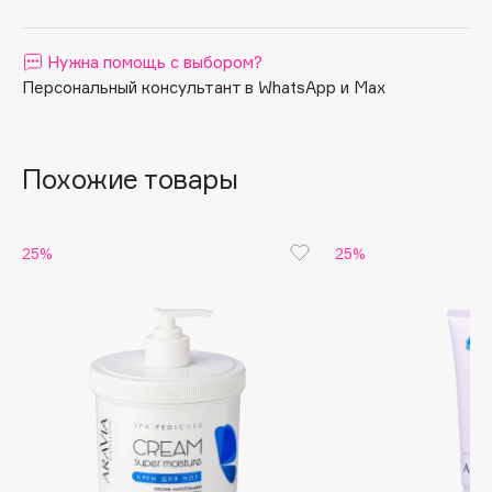
Apagard
Aravia Professional
Нужна помощь с выбором?
Персональный консультант в WhatsApp и Max
Arcadia
Archetype
Architect Demidoff
Похожие товары
ARIVE MAKEUP
Art&Fact
Art-Visage
25%
25%
Artdeco
Astra
Atelier Rebul
Augustinus Bader
Aveda
Avene