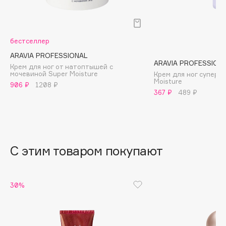
B
Babor
бестселлер
Baffy
ARAVIA PROFESSIONAL
Balmain Hair Couture
ЭКСКЛЮЗИВ
ARAVIA PROFESSION
Крем для ног от натоптышей с
Banderas
мочевиной Super Moisture
Крем для ног супер
Moisture
906 ₽
1208 ₽
Basicare
367 ₽
489 ₽
Batiste
Beauty Bomb
Beauty Pati
Beautyblades
НОВИНКА
С этим товаром покупают
beautyblender
Bebble
30%
Beverly Hills Polo Club
Biodance
Bioderma