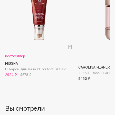
Biomed
Biorepair
Blanx
Blistex
BLOME
Boadicea The Victorious
Bobbi Brown
BOOMSHOP
бестселлер
BORK
MISSHA
Brunello Cucinelli
CAROLINA HERRERA
BB-крем для лица M Perfect SPF42
212 VIP Rosé Elixir 
Bvlgari
2924 ₽
4678 ₽
9450 ₽
by TERRY
BY WISHTREND
Byredo
Вы смотрели
C