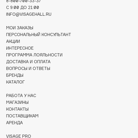
8-800-700-33-37
Deonica
C 9:00 ДО 21:00
Dessange
INFO@VISAGEHALL.RU
Dior
МОИ ЗАКАЗЫ
Divage
ПЕРСОНАЛЬНЫЙ КОНСУЛЬТАНТ
Dolce & Gabbana
АКЦИИ
Dolomit
ИНТЕРЕСНОЕ
ПРОГРАММА ЛОЯЛЬНОСТИ
Dorco
ДОСТАВКА И ОПЛАТА
DP Daily Perfection
ВОПРОСЫ И ОТВЕТЫ
Dr. Vranjes Firenze
БРЕНДЫ
Dr.Althea
КАТАЛОГ
Dr.Ceuracle
РАБОТА У НАС
Dr.Jart+
МАГАЗИНЫ
DSD de Luxe
КОНТАКТЫ
ПОСТАВЩИКАМ
Dyson
АРЕНДА
VISAGE PRO