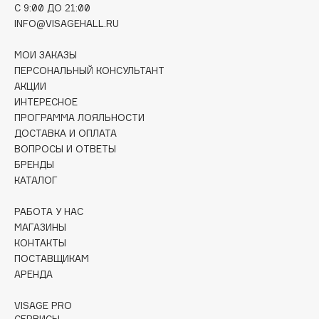
C 9:00 ДО 21:00
Collagenina
INFO@VISAGEHALL.RU
Consly
Corimo
МОИ ЗАКАЗЫ
CosRX
ПЕРСОНАЛЬНЫЙ КОНСУЛЬТАНТ
АКЦИИ
Cottolina
ИНТЕРЕСНОЕ
Crescina
ПРОГРАММА ЛОЯЛЬНОСТИ
Cunzite
ДОСТАВКА И ОПЛАТА
Curaprox
ВОПРОСЫ И ОТВЕТЫ
БРЕНДЫ
КАТАЛОГ
D
РАБОТА У НАС
МАГАЗИНЫ
d'Alba
КОНТАКТЫ
DABO
ПОСТАВЩИКАМ
DARLING*
АРЕНДА
Darphin
VISAGE PRO
Davines
СЕРВИСЫ