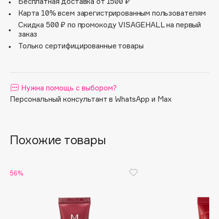
ингредиентам.
Бесплатная доставка от 1500 ₽
Apagard
Карта 10% всем зарегистрированным пользователям
Скидка 500 ₽ по промокоду VISAGEHALL на первый
Aravia Professional
заказ
Arcadia
Только сертифицированные товары
Archetype
Architect Demidoff
ARIVE MAKEUP
Нужна помощь с выбором?
Art&Fact
Персональный консультант в WhatsApp и Max
Art-Visage
Artdeco
Astra
Похожие товары
Atelier Rebul
Augustinus Bader
56%
Aveda
Avene