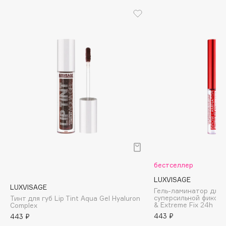
Biomed
Biorepair
Blanx
Blistex
BLOME
Boadicea The Victorious
Bobbi Brown
BOOMSHOP
BORK
Brunello Cucinelli
Bvlgari
by TERRY
бестселлер
BY WISHTREND
LUXVISAGE
Byredo
LUXVISAGE
Гель-ламинатор для 
суперсильной фиксац
Тинт для губ Lip Tint Aqua Gel Hyaluron
& Extreme Fix 24h
Complex
443 ₽
443 ₽
C