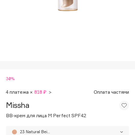
Подарки
Tom Ford
HFC
Для дома
Angiopharm
Техника
KIKO Milano
Estée Lauder
Clarins
0 - 9
30%
100BON
22|11
4 платежа ×
818 ₽
>
Оплата частями
Missha
A
BB-крем для лица M Perfect SPF42
Acqua di Parma
Acque di Italia
23 Natural Beige