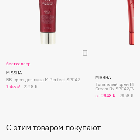
B
Babor
Baffy
Balmain Hair Couture
ЭКСКЛЮЗИВ
Banderas
Basicare
Batiste
бестселлер
Beauty Bomb
MISSHA
MISSHA
Beauty Pati
BB-крем для лица M Perfect SPF42
Тональный крем BB P
1553 ₽
2218 ₽
Beautyblades
Cream Rx SPF42/PA+
НОВИНКА
от 2948 ₽
2958 ₽
beautyblender
Bebble
Beverly Hills Polo Club
Biodance
С этим товаром покупают
Bioderma