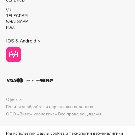
Deonica
VK
Dessange
TELEGRAM
WHATSAPP
Dior
MAX
Divage
Dolce & Gabbana
IOS & Android >
Dolomit
Dorco
DP Daily Perfection
Dr. Vranjes Firenze
Dr.Althea
Dr.Ceuracle
Dr.Jart+
Оферта
DSD de Luxe
Политика обработки персональных данных
ООО «Визаж косметикс» Все права защищены
Dyson
Мы используем файлы cookies и технологии веб-аналитики