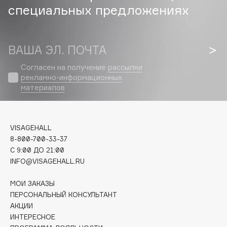
специальных предложениях
Cadence
Capelli Dorati
ВАША ЭЛ. ПОЧТА
Carbon Theory
Carmex
Согласен на получение
рассылки
Carolina Herrera
рекламно-информационных
материалов
Catrice
Celimax
Cettua
VISAGEHALL
Chupa Chups
8-800-700-33-37
Clarette
C 9:00 ДО 21:00
Clarins
INFO@VISAGEHALL.RU
Clarins Precious
НОВИНКА
МОИ ЗАКАЗЫ
Clinique
ПЕРСОНАЛЬНЫЙ КОНСУЛЬТАНТ
Clive Christian
АКЦИИ
ИНТЕРЕСНОЕ
Club De Nuit