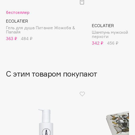
B
бестселлер
Babor
ECOLATIER
Baffy
ECOLATIER
Гель для душа Питание Жожоба &
Папайя
Шампунь мужской дл
Balmain Hair Couture
ЭКСКЛЮЗИВ
перхоти
363 ₽
484 ₽
Banderas
342 ₽
456 ₽
Basicare
Batiste
Beauty Bomb
С этим товаром покупают
Beauty Pati
Beautyblades
НОВИНКА
beautyblender
Bebble
Beverly Hills Polo Club
Biodance
Bioderma