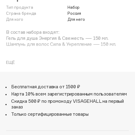
Adele for you
Тип продукта
Набор
Финал лета
Advante
Страна бренда
Россия
ЭКСКЛЮЗИВ
Для кого
Для него
1 АВГ - 31 АВГ
Aesop
Age Stop
В состав набора входят:
ЭКСКЛЮЗИВ
Гель для душа Энергия & Свежесть — 150 мл.
AHFA Cosmetics
Шампунь для волос Сила & Укрепление — 150 мл.
Ajmal
Подарочный набор Ecolatier «POWER CODE» —
Alix Avien
комплексный уход из эффективных средств,
ЕЩЁ
Allies of Skin
подобранных с учетом особенностей мужской кожи и
AMAN
волос.
Активные натуральные ингредиенты бережно очищают,
Amina Daudova Brushes
укрепляют и тонизируют, придавая легкость и комфорт.
Бесплатная доставка от 1500 ₽
Amouage
Освежающие ароматы обеспечат ощущение чистоты и
Карта 10% всем зарегистрированным пользователям
свежести на протяжении всего дня, идеально
Amuleto Di Casa
Скидка 500 ₽ по промокоду VISAGEHALL на первый
вписываясь в активный ритм современной жизни
заказ
Angiopharm
ЭКСКЛЮЗИВ
мужчины.
Только сертифицированные товары
Annbeauty
Гель для душа Энергия & Свежесть эффективно
Anua
очищает и увлажняет кожу, оказывает тонизирующее
Apadent
действие, обеспечивая длительное ощущение