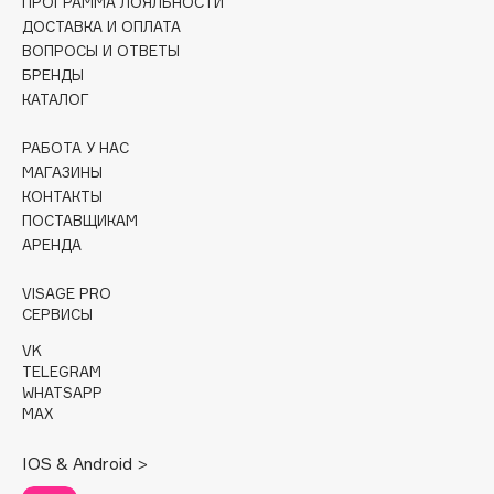
ПРОГРАММА ЛОЯЛЬНОСТИ
Collagenina
ДОСТАВКА И ОПЛАТА
Consly
ВОПРОСЫ И ОТВЕТЫ
БРЕНДЫ
Corimo
КАТАЛОГ
CosRX
Cottolina
РАБОТА У НАС
Crescina
МАГАЗИНЫ
КОНТАКТЫ
Cunzite
ПОСТАВЩИКАМ
Curaprox
АРЕНДА
VISAGE PRO
D
СЕРВИСЫ
VK
d'Alba
TELEGRAM
DABO
WHATSAPP
MAX
DARLING*
Darphin
IOS & Android >
Davines