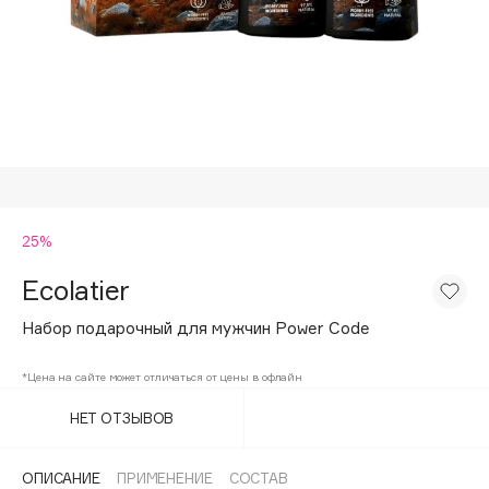
Подарки
Tom Ford
HFC
Для дома
Angiopharm
Техника
KIKO Milano
Estée Lauder
Clarins
0 - 9
25%
Ecolatier
100BON
22|11
Набор подарочный для мужчин Power Code
*Цена на сайте может отличаться от цены в офлайн
A
НЕТ ОТЗЫВОВ
Acqua di Parma
Acque di Italia
ОПИСАНИЕ
ПРИМЕНЕНИЕ
СОСТАВ