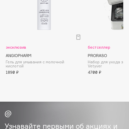
Biomed
Biorepair
Blanx
Blistex
BLOME
Boadicea The Victorious
эксклюзив
бестселлер
Bobbi Brown
ANGIOPHARM
PRORASO
BOOMSHOP
Гель для умывания с молочной
Набор для ухода за 
кислотой
Vetyver
BORK
1890 ₽
4700 ₽
Brunello Cucinelli
Bvlgari
by TERRY
BY WISHTREND
Byredo
Узнавайте первыми об акциях и
C