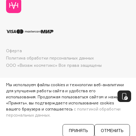
Deonica
Dessange
Dior
Divage
Dolce & Gabbana
Dolomit
Оферта
Dorco
Политика обработки персональных данных
DP Daily Perfection
ООО «Визаж косметикс» Все права защищены
Dr. Vranjes Firenze
Dr.Althea
Мы используем файлы cookies и технологии веб-аналитики
Dr.Ceuracle
для улучшения работы сайта и удобства его
использования. Продолжая пользоваться сайтом и нажимая
Dr.Jart+
«Принять», вы подтверждаете использование cookies
DSD de Luxe
вашего браузера и соглашаетесь
с политикой обработки
персональных данных.
Dyson
СООБЩИТЬ О ПОСТУПЛЕНИИ
620 ₽
ПРИНЯТЬ
ОТМЕНИТЬ