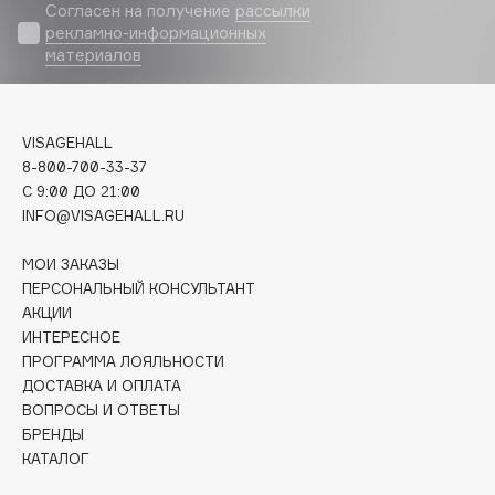
Biomed
Согласен на получение
рассылки
рекламно-информационных
Biorepair
материалов
Blanx
Blistex
BLOME
VISAGEHALL
Boadicea The Victorious
8-800-700-33-37
Bobbi Brown
C 9:00 ДО 21:00
INFO@VISAGEHALL.RU
BOOMSHOP
BORK
МОИ ЗАКАЗЫ
Brunello Cucinelli
ПЕРСОНАЛЬНЫЙ КОНСУЛЬТАНТ
АКЦИИ
Bvlgari
ИНТЕРЕСНОЕ
by TERRY
ПРОГРАММА ЛОЯЛЬНОСТИ
BY WISHTREND
ДОСТАВКА И ОПЛАТА
Byredo
ВОПРОСЫ И ОТВЕТЫ
БРЕНДЫ
КАТАЛОГ
C