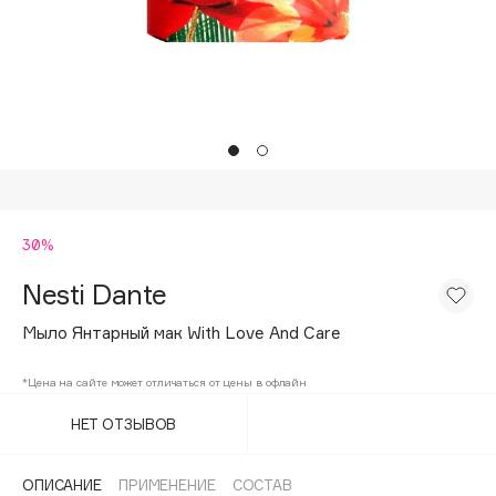
Подарки
Tom Ford
HFC
Для дома
Angiopharm
Техника
KIKO Milano
Estée Lauder
Clarins
0 - 9
30%
Nesti Dante
100BON
22|11
Мыло Янтарный мак With Love And Care
*Цена на сайте может отличаться от цены в офлайн
A
НЕТ ОТЗЫВОВ
Acqua di Parma
Acque di Italia
ОПИСАНИЕ
ПРИМЕНЕНИЕ
СОСТАВ