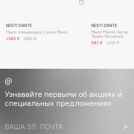
B
Babor
Baffy
NESTI DANTE
NESTI DANTE
Мыло очищающее Luxury Black
Мыло Масло Аргании
Balmain Hair Couture
ЭКСКЛЮЗИВ
Травы Bionatura
1304 ₽
1863 ₽
Banderas
802 ₽
1145 ₽
Basicare
Batiste
Beauty Bomb
Beauty Pati
Beautyblades
НОВИНКА
Узнавайте первыми об акциях и
beautyblender
специальных предложениях
Bebble
Beverly Hills Polo Club
Biodance
ВАША ЭЛ. ПОЧТА
Bioderma