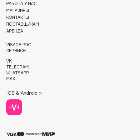
РАБОТА У НАС
МАГАЗИНЫ
Cadence
КОНТАКТЫ
Capelli Dorati
ПОСТАВЩИКАМ
Carbon Theory
АРЕНДА
Carmex
VISAGE PRO
Carolina Herrera
СЕРВИСЫ
Catrice
VK
Celimax
TELEGRAM
Cettua
WHATSAPP
MAX
Chupa Chups
Clarette
IOS & Android >
Clarins
Clarins Precious
Clinique
Clive Christian
Club De Nuit