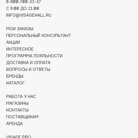
8-800-700-33-37
Deonica
C 9:00 ДО 21:00
Dessange
INFO@VISAGEHALL.RU
Dior
МОИ ЗАКАЗЫ
Divage
ПЕРСОНАЛЬНЫЙ КОНСУЛЬТАНТ
Dolce & Gabbana
АКЦИИ
Dolomit
ИНТЕРЕСНОЕ
ПРОГРАММА ЛОЯЛЬНОСТИ
Dorco
ДОСТАВКА И ОПЛАТА
DP Daily Perfection
ВОПРОСЫ И ОТВЕТЫ
Dr. Vranjes Firenze
БРЕНДЫ
Dr.Althea
КАТАЛОГ
Dr.Ceuracle
РАБОТА У НАС
Dr.Jart+
МАГАЗИНЫ
DSD de Luxe
КОНТАКТЫ
ПОСТАВЩИКАМ
Dyson
АРЕНДА
VISAGE PRO