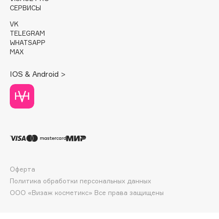
E
СЕРВИСЫ
Eat My
VK
TELEGRAM
Ecolatier
WHATSAPP
Ecotools
MAX
EGIA
IOS & Android >
Eigshow
Elemis
Elian Russia
Elie Saab
Ella Bartsueva Brushes
EMBRACE Haircare
Emmanuelle Jane
Оферта
Enough
Политика обработки персональных данных
EpilProfi
ООО «Визаж косметикс» Все права защищены
Erborian
Essence