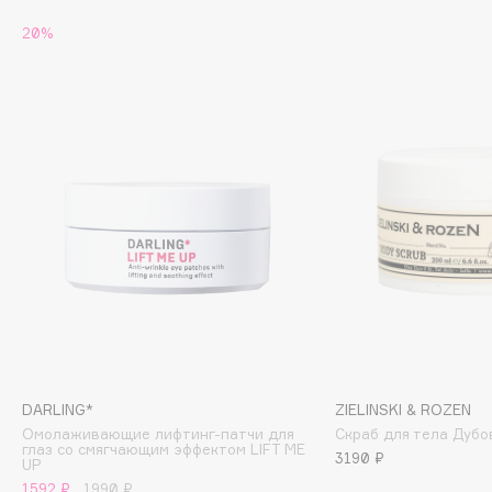
20%
Cadence
Capelli Dorati
Carbon Theory
Carmex
Carolina Herrera
Catrice
Celimax
Cettua
Chupa Chups
Clarette
Clarins
Clarins Precious
НОВИНКА
DARLING*
ZIELINSKI & ROZEN
Clinique
Омолаживающие лифтинг-патчи для
Скраб для тела Дубо
Clive Christian
глаз со смягчающим эффектом LIFT ME
3190 ₽
UP
Club De Nuit
1592 ₽
1990 ₽