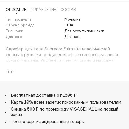
Adele for you
Финал лета
ОПИСАНИЕ
ПРИМЕНЕНИЕ
СОСТАВ
Advante
ЭКСКЛЮЗИВ
1 АВГ - 31 АВГ
Тип продукта
Мочалка
Aesop
Страна бренда
США
Age Stop
Тип кожи
ЭКСКЛЮЗИВ
Для всех типов кожи
Для кого
Для нее
AHFA Cosmetics
Ajmal
Скрабер для тела Supracor Stimulite классической
Alix Avien
формы с ручками, создан для эффективного купания и
сухого массажа. Удобен для мытья спины и массажа
Allies of Skin
бёдер.
AMAN
Эти скраберы производят в Калифорнии по принципу
ЕЩЁ
пчелиных сот. Такая структура – ультрапрочная, лёгкая
Amina Daudova Brushes
и дышащая. Мочалка прослужит вам больше 10 лет, при
Amouage
этом не закиснет и не поменяет форму. Она
Amuleto Di Casa
гипоаллергенна и безопасна, потому что создана из
Бесплатная доставка от 1500 ₽
устойчивого к бактериям термопластичного
Карта 10% всем зарегистрированным пользователям
Angiopharm
ЭКСКЛЮЗИВ
эластомера.
Скидка 500 ₽ по промокоду VISAGEHALL на первый
Annbeauty
Пористая структура пропускает всю воду и воздух,
заказ
поэтому легко пенит любое средство и моментально
Anua
Только сертифицированные товары
сохнет.
Apadent