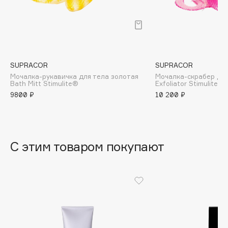
B
Babor
Baffy
Balmain Hair Couture
ЭКСКЛЮЗИВ
SUPRACOR
SUPRACOR
Banderas
Мочалка-рукавичка для тела золотая
Мочалка-скрабер для
Bath Mitt Stimulite®
Exfoliator Stimulite®
Basicare
9800 ₽
10 200 ₽
Batiste
Beauty Bomb
Beauty Pati
С этим товаром покупают
Beautyblades
НОВИНКА
beautyblender
Bebble
Beverly Hills Polo Club
Biodance
Bioderma