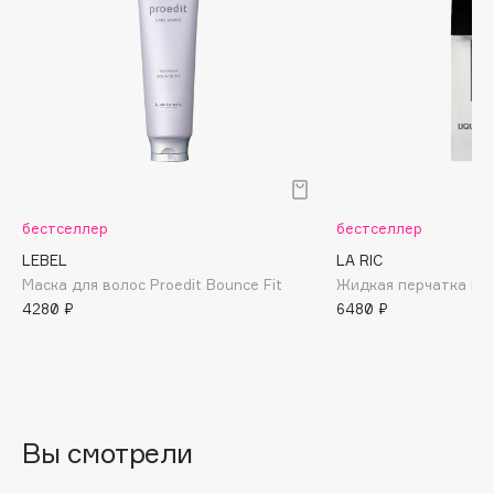
Biomed
Biorepair
Blanx
Blistex
BLOME
Boadicea The Victorious
Bobbi Brown
BOOMSHOP
бестселлер
бестселлер
BORK
LEBEL
LA RIC
Brunello Cucinelli
Маска для волос Proedit Bounce Fit
Жидкая перчатка Liq
4280 ₽
6480 ₽
Bvlgari
by TERRY
BY WISHTREND
Byredo
Вы смотрели
C