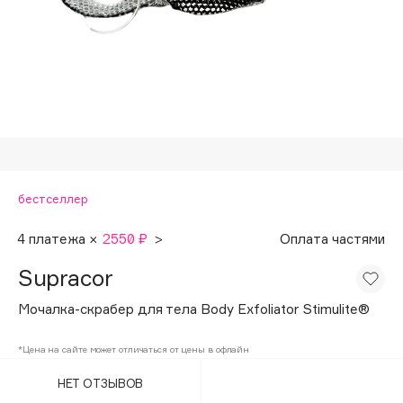
Подарки
Tom Ford
HFC
Для дома
Angiopharm
Техника
KIKO Milano
Estée Lauder
Clarins
0 - 9
бестселлер
100BON
4 платежа ×
2550 ₽
>
Оплата частями
22|11
Supracor
Мочалка-скрабер для тела Body Exfoliator Stimulite®
A
*Цена на сайте может отличаться от цены в офлайн
Acqua di Parma
НЕТ ОТЗЫВОВ
Acque di Italia