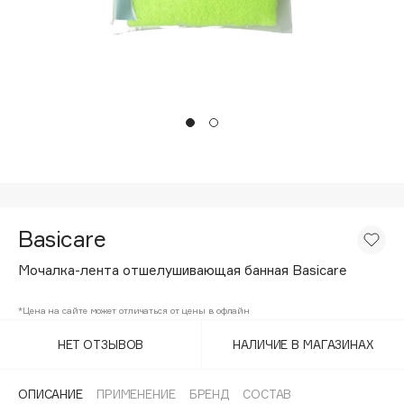
Подарки
Tom Ford
HFC
Для дома
Angiopharm
Техника
KIKO Milano
Estée Lauder
Clarins
0 - 9
Basicare
100BON
22|11
Мочалка-лента отшелушивающая банная Basicare
*Цена на сайте может отличаться от цены в офлайн
A
НЕТ ОТЗЫВОВ
НАЛИЧИЕ В МАГАЗИНАХ
Acqua di Parma
Acque di Italia
ОПИСАНИЕ
ПРИМЕНЕНИЕ
БРЕНД
СОСТАВ