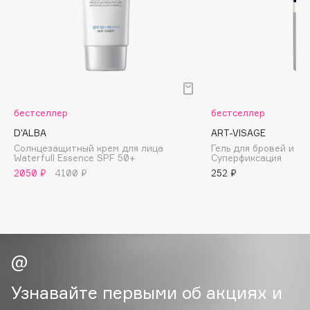
Biomed
Biorepair
Blanx
Blistex
BLOME
Boadicea The Victorious
бестселлер
бестселлер
Bobbi Brown
D'ALBA
ART-VISAGE
BOOMSHOP
Солнцезащитный крем для лица
Гель для бровей и ре
Waterfull Essence SPF 50+
Суперфиксация
BORK
2050 ₽
4100 ₽
252 ₽
Brunello Cucinelli
Bvlgari
by TERRY
BY WISHTREND
Byredo
Узнавайте первыми об акциях и
C