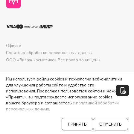
Deonica
Dessange
Dior
Divage
Dolce & Gabbana
Оферта
Dolomit
Политика обработки персональных данных
Dorco
ООО «Визаж косметикс» Все права защищены
DP Daily Perfection
Dr. Vranjes Firenze
Мы используем файлы cookies и технологии веб-аналитики
Dr.Althea
для улучшения работы сайта и удобства его
Dr.Ceuracle
использования. Продолжая пользоваться сайтом и нажимая
«Принять», вы подтверждаете использование cookies
Dr.Jart+
вашего браузера и соглашаетесь
с политикой обработки
DSD de Luxe
персональных данных.
ДОБАВИТЬ В КОРЗИНУ
445 ₽
556 ₽
Dyson
ПРИНЯТЬ
ОТМЕНИТЬ