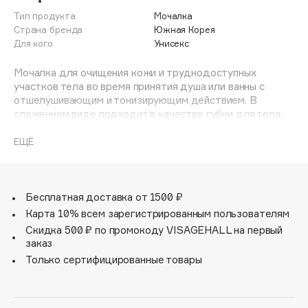
Adele for you
Тип продукта
Мочалка
Финал лета
Advante
Страна бренда
Южная Корея
ЭКСКЛЮЗИВ
Для кого
Унисекс
1 АВГ - 31 АВГ
Aesop
Age Stop
Мочалка для очищения кожи и труднодоступных
ЭКСКЛЮЗИВ
участков тела во время принятия душа или ванны с
AHFA Cosmetics
отшелушивающим и тонизирующим действием. В
Ajmal
сложенном виде подходит в качестве губки для тела.
Габариты 44см х 21см.
Alix Avien
ЕЩЁ
Allies of Skin
AMAN
Amina Daudova Brushes
Бесплатная доставка от 1500 ₽
Amouage
Карта 10% всем зарегистрированным пользователям
Amuleto Di Casa
Скидка 500 ₽ по промокоду VISAGEHALL на первый
заказ
Angiopharm
ЭКСКЛЮЗИВ
Только сертифицированные товары
Annbeauty
Anua
Apadent