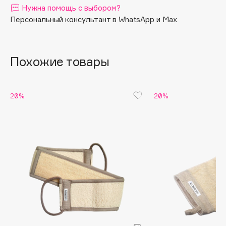
Нужна помощь с выбором?
Apagard
Персональный консультант в WhatsApp и Max
Aravia Professional
Arcadia
Archetype
Похожие товары
Architect Demidoff
ARIVE MAKEUP
20%
20%
Art&Fact
Art-Visage
Artdeco
Astra
Atelier Rebul
Augustinus Bader
Aveda
Avene