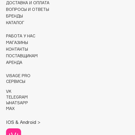
ДОСТАВКА И ОПЛАТА
Collagenina
ВОПРОСЫ И ОТВЕТЫ
Consly
БРЕНДЫ
Corimo
КАТАЛОГ
CosRX
РАБОТА У НАС
Cottolina
МАГАЗИНЫ
Crescina
КОНТАКТЫ
Cunzite
ПОСТАВЩИКАМ
АРЕНДА
Curaprox
VISAGE PRO
СЕРВИСЫ
D
VK
TELEGRAM
d'Alba
WHATSAPP
DABO
MAX
DARLING*
IOS & Android >
Darphin
Davines