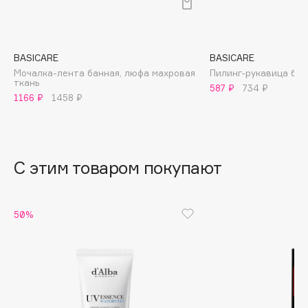
B
Babor
Baffy
BASICARE
BASICARE
Мочалка-лента банная, люфа махровая
Пилинг-рукавица бан
Balmain Hair Couture
ЭКСКЛЮЗИВ
ткань
587 ₽
734 ₽
Banderas
1166 ₽
1458 ₽
Basicare
Batiste
Beauty Bomb
С этим товаром покупают
Beauty Pati
Beautyblades
НОВИНКА
50%
beautyblender
Bebble
Beverly Hills Polo Club
Biodance
Bioderma