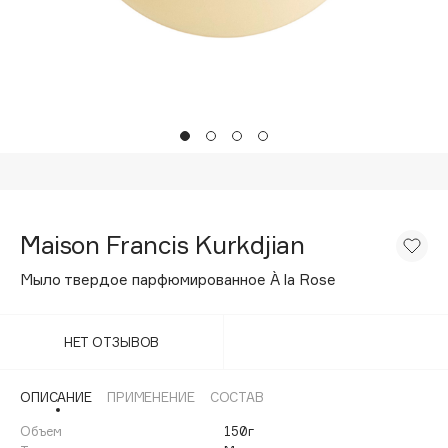
Подарки
Tom Ford
HFC
Для дома
Angiopharm
Техника
KIKO Milano
Estée Lauder
Clarins
0 - 9
Maison Francis Kurkdjian
100BON
Мыло твердое парфюмированное À la Rose
22|11
НЕТ ОТЗЫВОВ
A
ОПИСАНИЕ
ПРИМЕНЕНИЕ
СОСТАВ
Acqua di Parma
Объем
150г
Acque di Italia