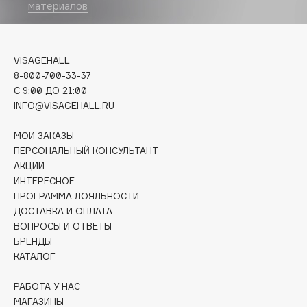
Biomed
материалов
Biorepair
Blanx
VISAGEHALL
Blistex
8-800-700-33-37
BLOME
C 9:00 ДО 21:00
Boadicea The Victorious
INFO@VISAGEHALL.RU
Bobbi Brown
МОИ ЗАКАЗЫ
BOOMSHOP
ПЕРСОНАЛЬНЫЙ КОНСУЛЬТАНТ
BORK
АКЦИИ
Brunello Cucinelli
ИНТЕРЕСНОЕ
Bvlgari
ПРОГРАММА ЛОЯЛЬНОСТИ
ДОСТАВКА И ОПЛАТА
by TERRY
ВОПРОСЫ И ОТВЕТЫ
BY WISHTREND
БРЕНДЫ
Byredo
КАТАЛОГ
РАБОТА У НАС
C
МАГАЗИНЫ