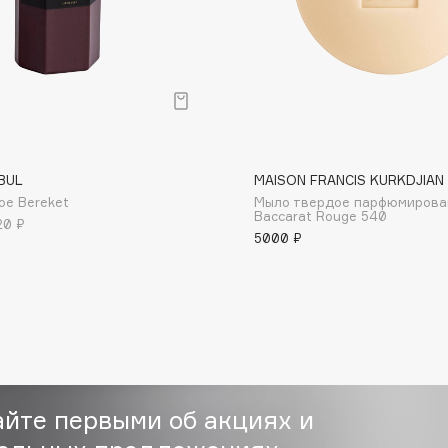
Dr.Althea
Dr.Ceuracle
Dr.Jart+
DSD de Luxe
Dyson
BUL
MAISON FRANCIS KURKDJIAN
е Bereket
Мыло твердое парфюмирова
Baccarat Rouge 540
20 ₽
5000 ₽
Estée Lauder
Etat Pur
айте первыми об акциях и
Etude House
Etude organix