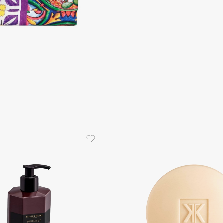
Consly
Corimo
CosRX
Cottolina
Crescina
Cunzite
Curaprox