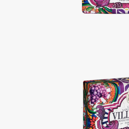
Подарки
0 - 9
Для дома
100BON
22|11
Техника
A
Acqua di Parma
Amina Daudova Brushes
Acque di Italia
Amouage
Adele for you
Amuleto Di Casa
Advante
Angiopharm
ЭКСКЛЮЗИВ
ЭКСКЛЮЗИВ
Aesop
Annbeauty
Age Stop
Anua
ЭКСКЛЮЗИВ
Apadent
AHFA Cosmetics
Apagard
Ajmal