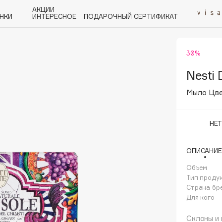
АКЦИИ
НКИ
ИНТЕРЕСНОЕ
ПОДАРОЧНЫЙ СЕРТИФИКАТ
30%
P
Q
R
S
T
U
V
W
Y
Z
А - Я
Nesti 
Мыло Цв
НЕ
Angiopharm
ОПИСАНИЕ
KIKO Milano
Объем
Estée Lauder
Тип проду
Clarins
Страна бр
Для кого
Склоны и