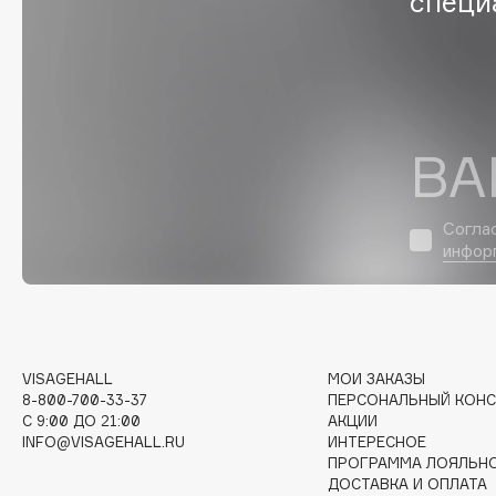
специ
EGIA
EpilProfi
Eigshow
Erborian
Elemis
Essence
Elian Russia
Essential Parfums Paris
ВА
Elie Saab
Estrâde
Согла
инфор
F
FANE
Flipper
Farmstay
FLOEMA
Felce Azzurra
Floraïku
VISAGEHALL
МОИ ЗАКАЗЫ
8-800-700-33-37
ПЕРСОНАЛЬНЫЙ КОНС
Fillerina
Forlle'd
ЭКСКЛЮЗИВ
C 9:00 ДО 21:00
АКЦИИ
Fiona Franchimon
INFO@VISAGEHALL.RU
ИНТЕРЕСНОЕ
ПРОГРАММА ЛОЯЛЬН
ДОСТАВКА И ОПЛАТА