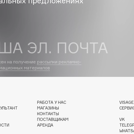
альных предложениях
Eva Mosaic
Ex Nihilo
EXOARI L
ША ЭЛ. ПОЧТА
сен на получение
рассылки рекламно-
мационных материалов
Fragrance Du Bois
Frederic Malle
Frudia
РАБОТА У НАС
VISAG
УЛЬТАНТ
МАГАЗИНЫ
СЕРВИ
Funny Organix
КОНТАКТЫ
ПОСТАВЩИКАМ
VK
ОСТИ
АРЕНДА
TELEG
WHATS