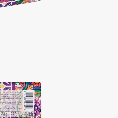
Aveda
Avene
Boadicea The Victorious
Bobbi Brown
BOOMSHOP
BORK
Brunello Cucinelli
Bvlgari
by TERRY
BY WISHTREND
Byredo