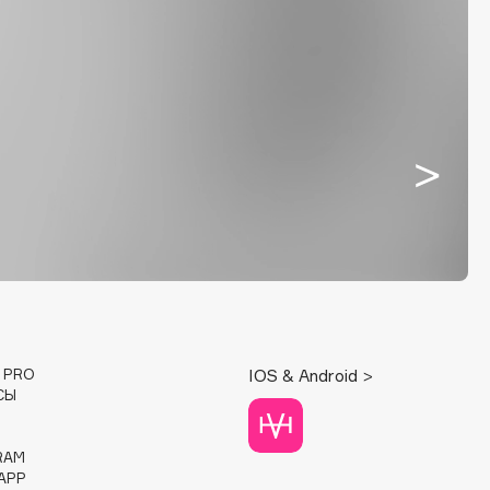
E PRO
IOS & Android >
СЫ
RAM
APP