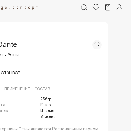
Dante
еты Этны
Т ОТЗЫВОВ
ПРИМЕНЕНИЕ
СОСТАВ
250гр
кта
Мыло
енда
Италия
Унисекс
 вершины Этны являются Региональным парком,