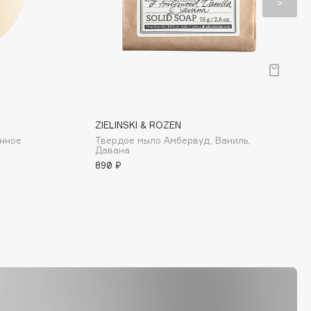
ZIELINSKI & ROZEN
нное
Твердое мыло Амбервуд, Ваниль,
Давана
890 ₽