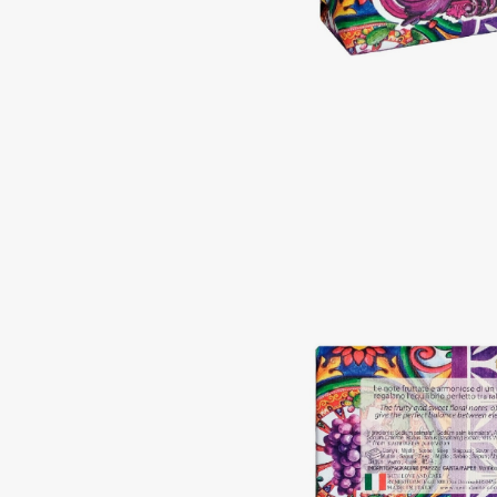
Aravia Professional
Alix Avien
Arcadia
Allies of Skin
Archetype
AMAN
B
Babor
beautyblender
Baffy
Bebble
Balmain Hair Couture
Beverly Hills Polo Club
ЭКСКЛЮЗИВ
Biodance
Banderas
Bioderma
Basicare
Biomed
Batiste
Biorepair
Beauty Bomb
Blanx
Beauty Pati
Blistex
Beautyblades
НОВИНКА