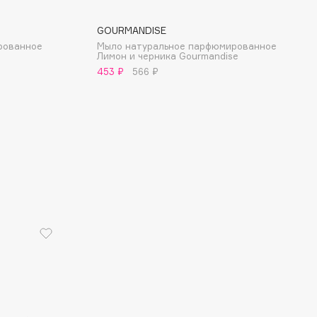
GOURMANDISE
рованное
Мыло натуральное парфюмированное
Лимон и черника Gourmandise
453 ₽
566 ₽