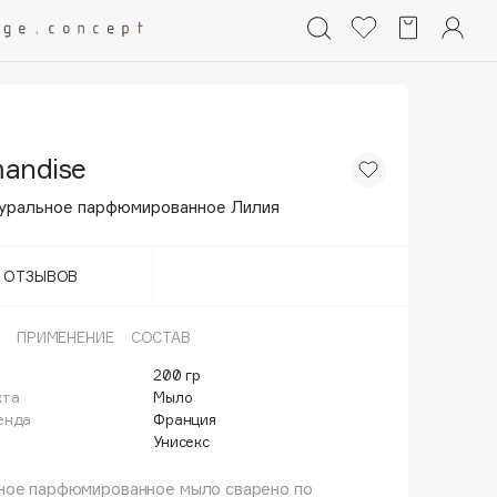
andise
уральное парфюмированное Лилия
Т ОТЗЫВОВ
ПРИМЕНЕНИЕ
СОСТАВ
200 гр
кта
Мыло
енда
Франция
Унисекс
ное парфюмированное мыло сварено по