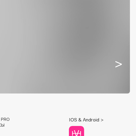
E PRO
IOS & Android >
СЫ