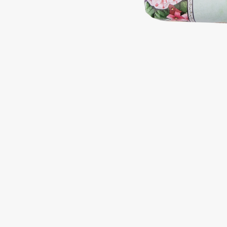
Подарки
0 - 9
Для дома
100BON
22|11
Техника
A
Acqua di Parma
Amina Daudova Brushes
Acque di Italia
Amouage
Adele for you
Amuleto Di Casa
Advante
Angiopharm
ЭКСКЛЮЗИВ
ЭКСКЛЮЗИВ
Aesop
Annbeauty
Age Stop
Anua
ЭКСКЛЮЗИВ
Apadent
AHFA Cosmetics
Apagard
Ajmal