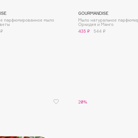
ISE
GOURMANDISE
ое парфюмированное мыло
Мыло натуральное парфюми
цветы
Орхидея и Манго
 ₽
435 ₽
544 ₽
Consly
Corimo
CosRX
Cottolina
Crescina
Cunzite
Curaprox
20%