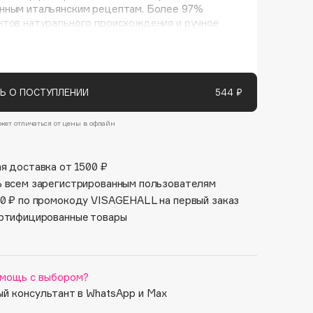
Финал лета
нным итальянским рецептам. Более 97%
Парфюм для тебя
нтов натурального происхождения и ручное
1 АВГ - 31 АВГ
5 АВГ - 9 АВГ
ство. Утонченные ароматы обрамляет
я упаковка.
Ь О ПОСТУПЛЕНИИ
544 ₽
жет отличаться от цены в офлайн
я доставка от 1500 ₽
 всем зарегистрированным пользователям
0 ₽ по промокоду VISAGEHALL на первый заказ
ртифицированные товары
мощь с выбором?
й консультант в WhatsApp и Max