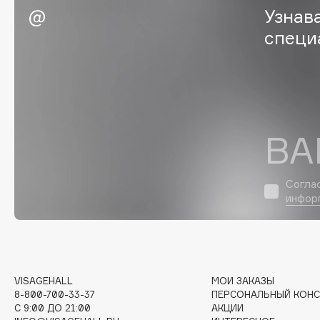
Узнав
EGIA
EpilProfi
специ
Eigshow
Erborian
Elemis
Essence
Elian Russia
Essential Parfums Paris
Elie Saab
Estrâde
ВА
F
Согла
инфор
FANE
Flipper
Farmstay
FLOEMA
Felce Azzurra
Floraïku
Fillerina
Forlle'd
ЭКСКЛЮЗИВ
VISAGEHALL
МОИ ЗАКАЗЫ
Fiona Franchimon
8-800-700-33-37
ПЕРСОНАЛЬНЫЙ КОНС
C 9:00 ДО 21:00
АКЦИИ