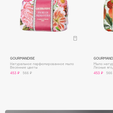
D
d'Alba
Dior
DABO
Divage
DARLING*
Dolce & Gabbana
Darphin
Dolomit
Davines
Dorco
Deonica
DP Daily Perfection
Dessange
Dr. Vranjes Firenze
GOURMANDISE
GOURMAND
Натуральное парфюмированное мыло
Мыло нату
Весенние цветы
Лесные яго
453 ₽
566 ₽
453 ₽
566
E
Eat My
Ella Bartsueva Brushes
Ecolatier
EMBRACE Haircare
Ecotools
Emmanuelle Jane
EGG
Enough