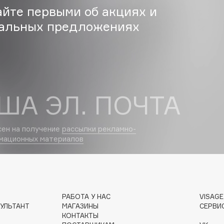
айте первыми об акциях и
Eva Mosaic
альных предложениях
Ex Nihilo
EXOARI L
ША ЭЛ. ПОЧТА
сен на получение
рассылки рекламно-
мационных материалов
Fragrance Du Bois
Frederic Malle
Frudia
Funny Organix
РАБОТА У НАС
VISAG
УЛЬТАНТ
МАГАЗИНЫ
СЕРВИ
КОНТАКТЫ