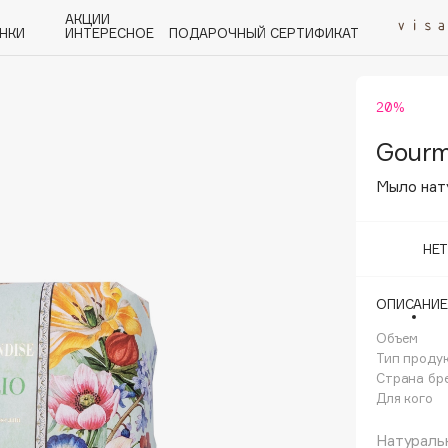
АКЦИИ
НКИ
ИНТЕРЕСНОЕ
ПОДАРОЧНЫЙ СЕРТИФИКАТ
20%
P
Q
R
S
T
U
V
W
Y
Z
А - Я
Gourm
Мыло нат
НЕ
Angiopharm
ОПИСАНИЕ
KIKO Milano
Объем
Estée Lauder
Тип проду
Clarins
Страна бр
Для кого
Натураль