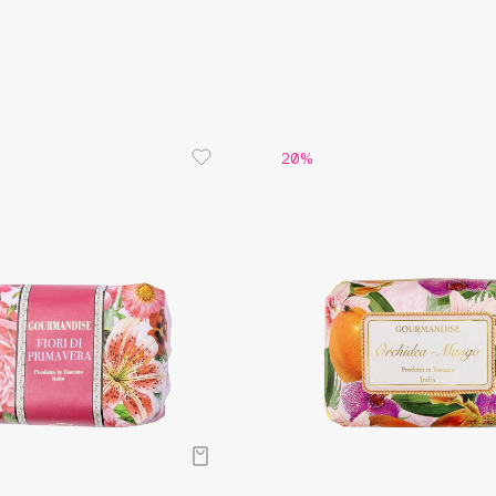
Aveda
Avene
20%
Boadicea The Victorious
Bobbi Brown
BOOMSHOP
BORK
Brunello Cucinelli
Bvlgari
by TERRY
BY WISHTREND
Byredo