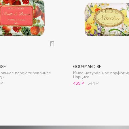
Dr.Althea
Dr.Ceuracle
Dr.Jart+
DSD de Luxe
Dyson
ISE
GOURMANDISE
ральное парфюмированное
Мыло натуральное парфюми
ды
Нарцисс
 ₽
435 ₽
544 ₽
Estée Lauder
Etat Pur
Etude House
Etude organix