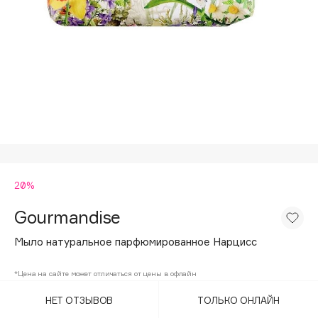
Подарки
Tom Ford
HFC
Для дома
Angiopharm
Техника
KIKO Milano
Estée Lauder
Clarins
0 - 9
20%
100BON
22|11
Gourmandise
Мыло натуральное парфюмированное Нарцисс
A
*Цена на сайте может отличаться от цены в офлайн
Acqua di Parma
НЕТ ОТЗЫВОВ
ТОЛЬКО ОНЛАЙН
Acque di Italia