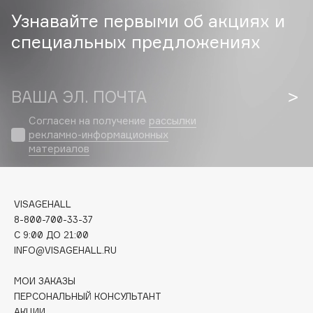
Узнавайте первыми об акциях и
Cadence
специальных предложениях
Capelli Dorati
Carbon Theory
Carmex
ВАША ЭЛ. ПОЧТА
Carolina Herrera
Согласен на получение
рассылки
Catrice
рекламно-информационных
Celimax
материалов
Cettua
Chupa Chups
Clarette
VISAGEHALL
8-800-700-33-37
Clarins
C 9:00 ДО 21:00
Clarins Precious
НОВИНКА
INFO@VISAGEHALL.RU
Clinique
МОИ ЗАКАЗЫ
Clive Christian
ПЕРСОНАЛЬНЫЙ КОНСУЛЬТАНТ
Club De Nuit
АКЦИИ