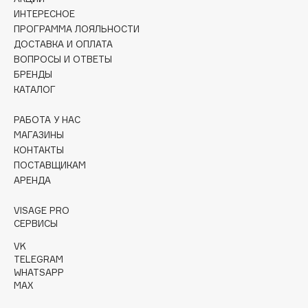
Collagenina
ИНТЕРЕСНОЕ
Consly
ПРОГРАММА ЛОЯЛЬНОСТИ
ДОСТАВКА И ОПЛАТА
Corimo
ВОПРОСЫ И ОТВЕТЫ
CosRX
БРЕНДЫ
Cottolina
КАТАЛОГ
Crescina
РАБОТА У НАС
Cunzite
МАГАЗИНЫ
Curaprox
КОНТАКТЫ
ПОСТАВЩИКАМ
АРЕНДА
D
VISAGE PRO
d'Alba
СЕРВИСЫ
DABO
VK
TELEGRAM
DARLING*
WHATSAPP
Darphin
MAX
Davines