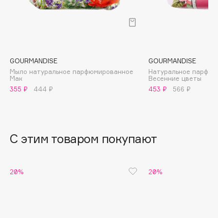
B
Babor
Baffy
Balmain Hair Couture
ЭКСКЛЮЗИВ
GOURMANDISE
GOURMANDISE
Banderas
Мыло натуральное парфюмированное
Натуральное парфюм
Мак
Весенние цветы
Basicare
355 ₽
444 ₽
453 ₽
566 ₽
Batiste
Beauty Bomb
Beauty Pati
С этим товаром покупают
Beautyblades
НОВИНКА
beautyblender
Bebble
20%
20%
Beverly Hills Polo Club
Biodance
Bioderma