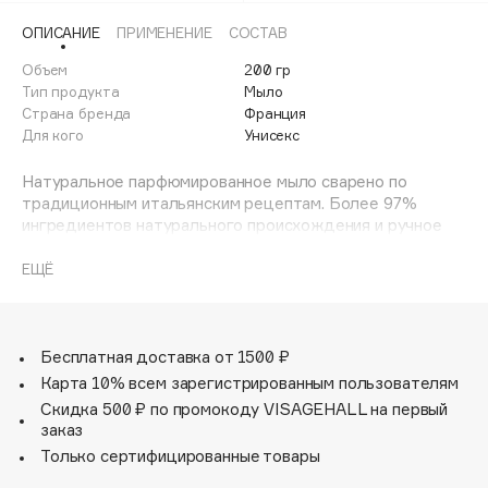
Adele for you
ОПИСАНИЕ
ПРИМЕНЕНИЕ
СОСТАВ
Финал лета
Advante
ЭКСКЛЮЗИВ
Объем
200 гр
1 АВГ - 31 АВГ
Aesop
Тип продукта
Мыло
Age Stop
Страна бренда
Франция
ЭКСКЛЮЗИВ
Для кого
Унисекс
AHFA Cosmetics
Ajmal
Натуральное парфюмированное мыло сварено по
традиционным итальянским рецептам. Более 97%
Alix Avien
ингредиентов натурального происхождения и ручное
Allies of Skin
производство. Утонченные ароматы обрамляет
AMAN
изысканная упаковка.
ЕЩЁ
Amina Daudova Brushes
Amouage
Бесплатная доставка от 1500 ₽
Amuleto Di Casa
Карта 10% всем зарегистрированным пользователям
Angiopharm
ЭКСКЛЮЗИВ
Скидка 500 ₽ по промокоду VISAGEHALL на первый
Annbeauty
заказ
Anua
Только сертифицированные товары
Apadent