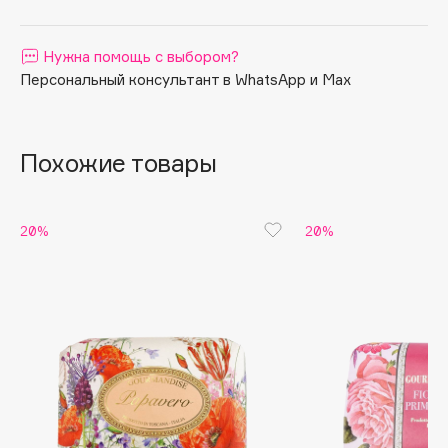
Apagard
Aravia Professional
Нужна помощь с выбором?
Персональный консультант в WhatsApp и Max
Arcadia
Archetype
Architect Demidoff
Похожие товары
ARIVE MAKEUP
Art&Fact
Art-Visage
20%
20%
Artdeco
Astra
Atelier Rebul
Augustinus Bader
Aveda
Avene