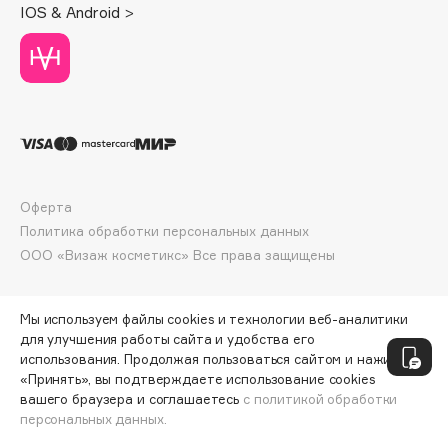
IOS & Android >
Deonica
Dessange
Dior
Divage
Dolce & Gabbana
Dolomit
Dorco
Оферта
DP Daily Perfection
Политика обработки персональных данных
Dr. Vranjes Firenze
ООО «Визаж косметикс» Все права защищены
Dr.Althea
Dr.Ceuracle
Мы используем файлы cookies и технологии веб-аналитики
Dr.Jart+
для улучшения работы сайта и удобства его
DSD de Luxe
использования. Продолжая пользоваться сайтом и нажимая
«Принять», вы подтверждаете использование cookies
Dyson
вашего браузера и соглашаетесь
с политикой обработки
персональных данных.
ДОБАВИТЬ В КОРЗИНУ
435 ₽
544 ₽