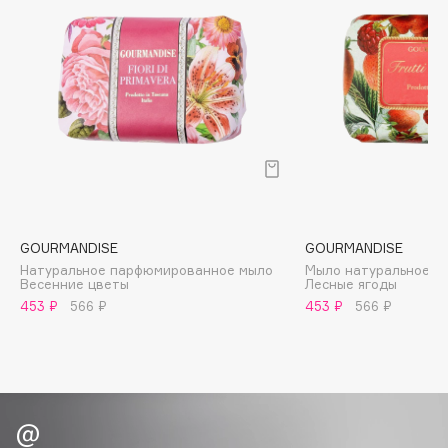
Biomed
Biorepair
Blanx
Blistex
BLOME
Boadicea The Victorious
Bobbi Brown
BOOMSHOP
BORK
GOURMANDISE
GOURMANDISE
Brunello Cucinelli
Натуральное парфюмированное мыло
Мыло натуральное 
Весенние цветы
Лесные ягоды
Bvlgari
453 ₽
566 ₽
453 ₽
566 ₽
by TERRY
BY WISHTREND
Byredo
C