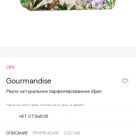
Подарки
Tom Ford
HFC
Для дома
Angiopharm
Техника
KIKO Milano
Estée Lauder
Clarins
0 - 9
20%
Gourmandise
100BON
22|11
Мыло натуральное парфюмированное Ирис
*Цена на сайте может отличаться от цены в офлайн
A
НЕТ ОТЗЫВОВ
Acqua di Parma
Acque di Italia
ОПИСАНИЕ
ПРИМЕНЕНИЕ
СОСТАВ