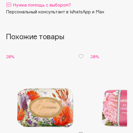
Нужна помощь с выбором?
Apagard
Персональный консультант в WhatsApp и Max
Aravia Professional
Arcadia
Archetype
Похожие товары
Architect Demidoff
ARIVE MAKEUP
20%
20%
Art&Fact
Art-Visage
Artdeco
Astra
Atelier Rebul
Augustinus Bader
Aveda
Avene