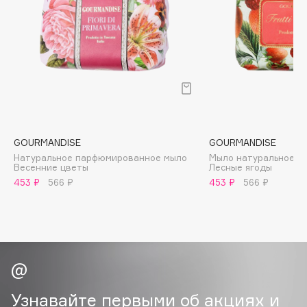
Biomed
Biorepair
Blanx
Blistex
BLOME
Boadicea The Victorious
Bobbi Brown
BOOMSHOP
GOURMANDISE
GOURMANDISE
BORK
Натуральное парфюмированное мыло
Мыло натуральное 
Весенние цветы
Лесные ягоды
Brunello Cucinelli
453 ₽
566 ₽
453 ₽
566 ₽
Bvlgari
by TERRY
BY WISHTREND
Byredo
Узнавайте первыми об акциях и
C