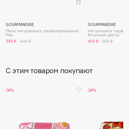
B
Babor
Baffy
GOURMANDISE
GOURMANDISE
Мыло натуральное парфюмированное
Натуральное парфюм
Balmain Hair Couture
ЭКСКЛЮЗИВ
Мак
Весенние цветы
Banderas
355 ₽
444 ₽
453 ₽
566 ₽
Basicare
Batiste
Beauty Bomb
С этим товаром покупают
Beauty Pati
Beautyblades
НОВИНКА
20%
20%
beautyblender
Bebble
Beverly Hills Polo Club
Biodance
Bioderma