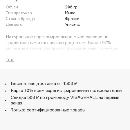
Adele for you
Объем
200 гр
Финал лета
Advante
Тип продукта
Мыло
ЭКСКЛЮЗИВ
Страна бренда
Франция
1 АВГ - 31 АВГ
Aesop
Для кого
Унисекс
Age Stop
ЭКСКЛЮЗИВ
Натуральное парфюмированное мыло сварено по
AHFA Cosmetics
традиционным итальянским рецептам. Более 97%
Ajmal
ингредиентов натурального происхождения и ручное
производство. Утонченные ароматы обрамляет
Alix Avien
изысканная упаковка.
ЕЩЁ
Allies of Skin
AMAN
Amina Daudova Brushes
Бесплатная доставка от 1500 ₽
Amouage
Карта 10% всем зарегистрированным пользователям
Amuleto Di Casa
Скидка 500 ₽ по промокоду VISAGEHALL на первый
заказ
Angiopharm
ЭКСКЛЮЗИВ
Только сертифицированные товары
Annbeauty
Anua
Apadent