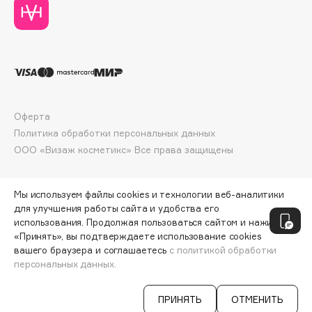
Deonica
Dessange
Dior
Divage
Dolce & Gabbana
Dolomit
Оферта
Dorco
Политика обработки персональных данных
DP Daily Perfection
ООО «Визаж косметикс» Все права защищены
Dr. Vranjes Firenze
Dr.Althea
Мы используем файлы cookies и технологии веб-аналитики
Dr.Ceuracle
для улучшения работы сайта и удобства его
использования. Продолжая пользоваться сайтом и нажимая
Dr.Jart+
«Принять», вы подтверждаете использование cookies
DSD de Luxe
вашего браузера и соглашаетесь
с политикой обработки
персональных данных.
Dyson
СООБЩИТЬ О ПОСТУПЛЕНИИ
544 ₽
ПРИНЯТЬ
ОТМЕНИТЬ