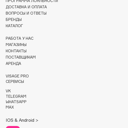
ПРОГРАММА ЛОЯЛЬНОСТИ
Collagenina
ДОСТАВКА И ОПЛАТА
Consly
ВОПРОСЫ И ОТВЕТЫ
БРЕНДЫ
Corimo
КАТАЛОГ
CosRX
Cottolina
РАБОТА У НАС
Crescina
МАГАЗИНЫ
КОНТАКТЫ
Cunzite
ПОСТАВЩИКАМ
Curaprox
АРЕНДА
VISAGE PRO
D
СЕРВИСЫ
VK
d'Alba
TELEGRAM
DABO
WHATSAPP
MAX
DARLING*
Darphin
IOS & Android >
Davines