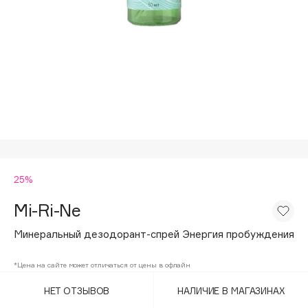
Подарки
Tom Ford
HFC
Для дома
Angiopharm
Техника
KIKO Milano
Estée Lauder
Clarins
0 - 9
25%
100BON
22|11
Mi-Ri-Ne
Минеральный дезодорант-спрей Энергия пробуждения
A
*Цена на сайте может отличаться от цены в офлайн
Acqua di Parma
НЕТ ОТЗЫВОВ
НАЛИЧИЕ В МАГАЗИНАХ
Acque di Italia