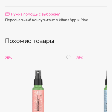
Apagard
Aravia Professional
Нужна помощь с выбором?
Персональный консультант в WhatsApp и Max
Arcadia
Archetype
Architect Demidoff
Похожие товары
ARIVE MAKEUP
Art&Fact
Art-Visage
25%
25%
Artdeco
Astra
Atelier Rebul
Augustinus Bader
Aveda
Avene