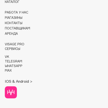
КАТАЛОГ
Cadence
РАБОТА У НАС
Capelli Dorati
МАГАЗИНЫ
Carbon Theory
КОНТАКТЫ
ПОСТАВЩИКАМ
Carmex
АРЕНДА
Carolina Herrera
Catrice
VISAGE PRO
СЕРВИСЫ
Celimax
Cettua
VK
TELEGRAM
Chupa Chups
WHATSAPP
Clarette
MAX
Clarins
IOS & Android >
Clarins Precious
НОВИНКА
Clinique
Clive Christian
Club De Nuit