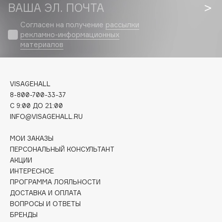
Biomed
ВАША ЭЛ. ПОЧТА
Biorepair
Согласен на получение
рассылки
Blanx
рекламно-информационных
материалов
Blistex
BLOME
Boadicea The Victorious
VISAGEHALL
Bobbi Brown
8-800-700-33-37
BOOMSHOP
C 9:00 ДО 21:00
BORK
INFO@VISAGEHALL.RU
Brunello Cucinelli
МОИ ЗАКАЗЫ
Bvlgari
ПЕРСОНАЛЬНЫЙ КОНСУЛЬТАНТ
by TERRY
АКЦИИ
BY WISHTREND
ИНТЕРЕСНОЕ
ПРОГРАММА ЛОЯЛЬНОСТИ
Byredo
ДОСТАВКА И ОПЛАТА
ВОПРОСЫ И ОТВЕТЫ
БРЕНДЫ
C