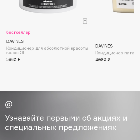
B
Babor
Baffy
бестселлер
Balmain Hair Couture
ЭКСКЛЮЗИВ
DAVINES
Banderas
DAVINES
Кондиционер для абсолютной красоты
волос OI
Кондиционер питате
Basicare
5860 ₽
4080 ₽
Batiste
Beauty Bomb
Beauty Pati
Beautyblades
НОВИНКА
beautyblender
Bebble
Beverly Hills Polo Club
Узнавайте первыми об акциях и
Biodance
специальных предложениях
Bioderma