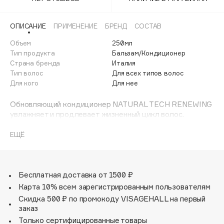
Adele for you
Финал лета
Advante
ЭКСКЛЮЗИВ
ОПИСАНИЕ
ПРИМЕНЕНИЕ
БРЕНД
СОСТАВ
1 АВГ - 31 АВГ
Aesop
Объем
250мл
Age Stop
Тип продукта
Бальзам/Кондиционер
ЭКСКЛЮЗИВ
Страна бренда
Италия
AHFA Cosmetics
Тип волос
Для всех типов волос
Ajmal
Для кого
Для нее
Alix Avien
Обновляющий кондиционер NATURAL TECH RENEWING
Allies of Skin
увлажняет и продлевает жизненный цикл волос.
AMAN
Помогает поддерживать естественную красоту и
здоровое состояние кожи головы и волос. Питает,
ЕЩЁ
Amina Daudova Brushes
увлажняет и стимулирует кожу головы и волосы.
Amouage
Оставляет волосы здоровыми, плотными и блестящими,
не перегружая их.
Amuleto Di Casa
Бесплатная доставка от 1500 ₽
Angiopharm
ЭКСКЛЮЗИВ
Может использоваться как традиционный кондиционер,
Карта 10% всем зарегистрированным пользователям
Annbeauty
а также в качестве подготовительного этапа перед
Скидка 500 ₽ по промокоду VISAGEHALL на первый
различными процедурами. Обогащен комплексом
Anua
заказ
активных ингредиентов Hair Longevity Complex.
Только сертифицированные товары
Apadent