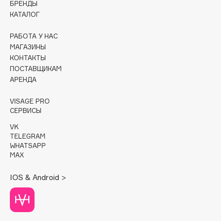
БРЕНДЫ
КАТАЛОГ
Cadence
Capelli Dorati
РАБОТА У НАС
Carbon Theory
МАГАЗИНЫ
КОНТАКТЫ
Carmex
ПОСТАВЩИКАМ
Carolina Herrera
АРЕНДА
Catrice
Celimax
VISAGE PRO
СЕРВИСЫ
Cettua
VK
Chupa Chups
TELEGRAM
Clarette
WHATSAPP
MAX
Clarins
Clarins Precious
НОВИНКА
IOS & Android >
Clinique
Clive Christian
Club De Nuit