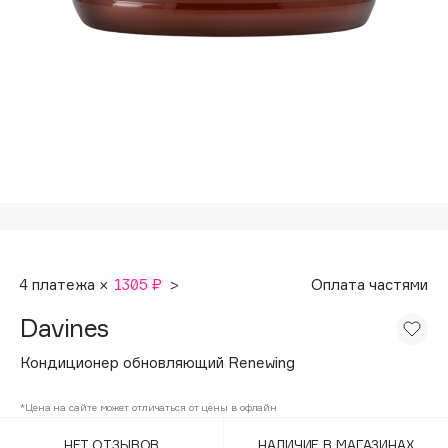
Подарки
Tom Ford
HFC
Для дома
Angiopharm
Техника
KIKO Milano
Estée Lauder
Clarins
0 - 9
100BON
4 платежа ×
1305 ₽
>
Оплата частями
22|11
Davines
A
Кондиционер обновляющий Renewing
Acqua di Parma
*Цена на сайте может отличаться от цены в офлайн
Acque di Italia
НЕТ ОТЗЫВОВ
НАЛИЧИЕ В МАГАЗИНАХ