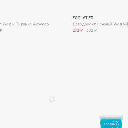
ECOLATIER
 Уход и Питание Avocado
Дезодорант Нежный Уход Wil
 ₽
272 ₽
362 ₽
Consly
Corimo
CosRX
Cottolina
Crescina
Cunzite
Curaprox