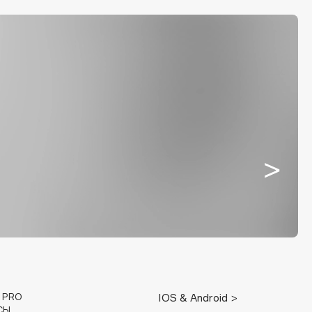
E PRO
IOS & Android >
СЫ