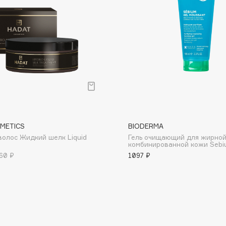
Dr.Althea
Dr.Ceuracle
Dr.Jart+
DSD de Luxe
Dyson
METICS
BIODERMA
волос Жидкий шелк Liquid
Гель очищающий для жирной
комбинированной кожи Sebi
60 ₽
1097 ₽
Estrâde
Estée Lauder
Etat Pur
Etude House