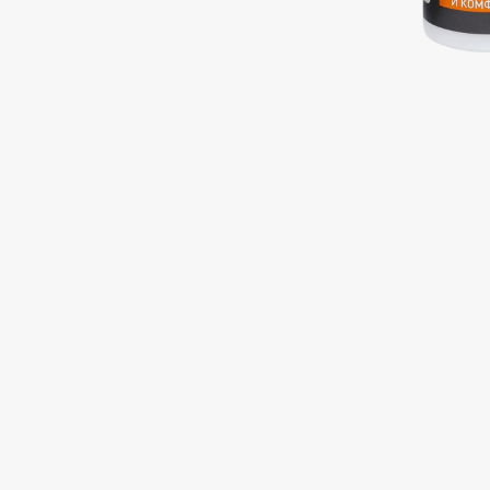
Подарки
0 - 9
Для дома
100BON
22|11
Техника
A
Acqua di Parma
Amina Daudova Brushes
Acque di Italia
Amouage
Adele for you
Amuleto Di Casa
Advante
Angiopharm
ЭКСКЛЮЗИВ
ЭКСКЛЮЗИВ
Aesop
Annbeauty
Age Stop
Anua
ЭКСКЛЮЗИВ
Apadent
AHFA Cosmetics
Apagard
Ajmal