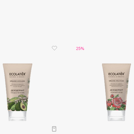
Aveda
Avene
25%
Boadicea The Victorious
Bobbi Brown
BOOMSHOP
BORK
Brunello Cucinelli
Bvlgari
by TERRY
BY WISHTREND
Byredo