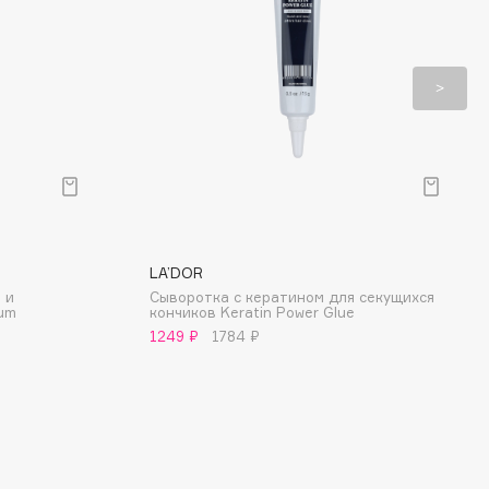
LA’DOR
 и
Сыворотка с кератином для секущихся
um
кончиков Keratin Power Glue
1249 ₽
1784 ₽