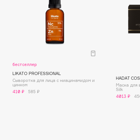
D
d'Alba
Dior
DABO
Divage
DARLING*
Dolce & Gabbana
Darphin
Dolomit
Davines
Dorco
Deonica
DP Daily Perfection
бестселлер
Dessange
Dr. Vranjes Firenze
LIKATO PROFESSIONAL
HADAT COS
Сыворотка для лица с ниацинамидом и
цинком
Маска для 
Silk
410 ₽
585 ₽
4013 ₽
45
E
Eat My
Ella Bartsueva Brushes
Ecolatier
EMBRACE Haircare
Ecotools
Emmanuelle Jane
EGIA
Enough