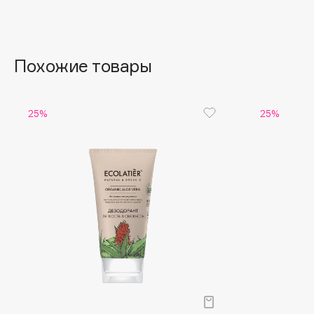
Aravia Professional
Alix Avien
Arcadia
Allies of Skin
Archetype
AMAN
Похожие товары
B
25%
25%
Babor
beautyblender
Baffy
Bebble
Balmain Hair Couture
Beverly Hills Polo Club
ЭКСКЛЮЗИВ
Biodance
Banderas
Bioderma
Basicare
Biomed
Batiste
Biorepair
Beauty Bomb
Blanx
Beauty Pati
Blistex
Beautyblades
НОВИНКА