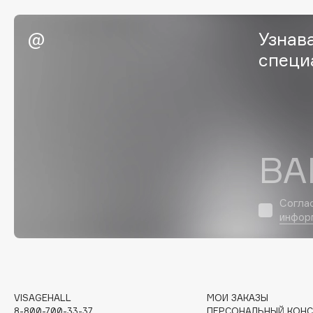
Eigshow
EpilProfi
Узнав
Elemis
Erborian
специ
Elian Russia
Essence
Elie Saab
Essential Parfums Paris
F
ВА
FANE
Flipper
Согла
Farmstay
FLOEMA
инфор
Felce Azzurra
Floraïku
Fillerina
Forlle'd
ЭКСКЛЮЗИВ
Fiona Franchimon
VISAGEHALL
МОИ ЗАКАЗЫ
8-800-700-33-37
ПЕРСОНАЛЬНЫЙ КОНС