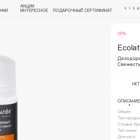
АКЦИИ
НКИ
ИНТЕРЕСНОЕ
ПОДАРОЧНЫЙ СЕРТИФИКАТ
25%
P
Q
R
S
T
U
V
W
Y
Z
А - Я
Ecolat
Дезодора
Свежесть
НЕ
Angiopharm
KIKO Milano
ОПИСАНИЕ
Estée Lauder
Объем
Clarins
Тип проду
Страна бр
Тип кожи
Для кого