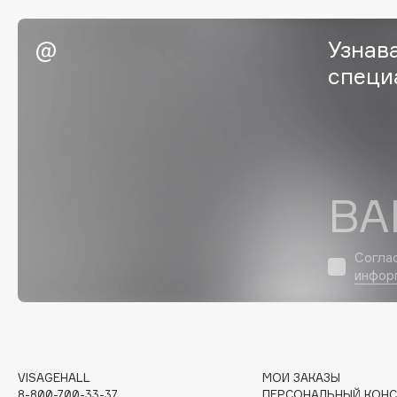
EGIA
EpilProfi
Узнав
Eigshow
Erborian
специ
Elemis
Essence
Elian Russia
Essential Parfums Paris
Elie Saab
Estrâde
ВА
F
FANE
Flipper
Согла
инфор
Farmstay
FLOEMA
Felce Azzurra
Floraïku
Fillerina
Forlle'd
ЭКСКЛЮЗИВ
Fiona Franchimon
VISAGEHALL
МОИ ЗАКАЗЫ
8-800-700-33-37
ПЕРСОНАЛЬНЫЙ КОНС