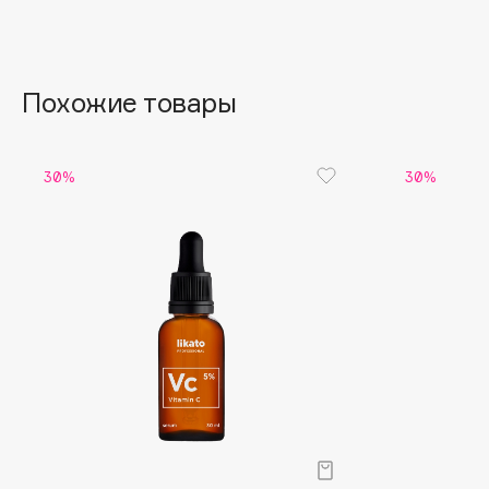
Aravia Professional
Alix Avien
Arcadia
Allies of Skin
Archetype
AMAN
Похожие товары
B
30%
30%
Babor
beautyblender
Baffy
Bebble
Balmain Hair Couture
Beverly Hills Polo Club
ЭКСКЛЮЗИВ
Biodance
Banderas
Bioderma
Basicare
Biomed
Batiste
Biorepair
Beauty Bomb
Blanx
Beauty Pati
Blistex
Beautyblades
НОВИНКА