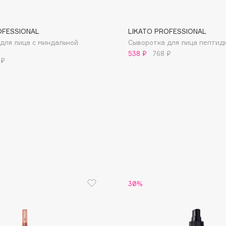
OFESSIONAL
LIKATO PROFESSIONAL
для лица с миндальной
Сыворотка для лица пептид
538 ₽
768 ₽
 ₽
Consly
Corimo
CosRX
Cottolina
Crescina
Cunzite
Curaprox
30%