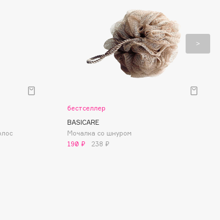
бестселлер
BASICARE
олос
Мочалка со шнуром
190 ₽
238 ₽