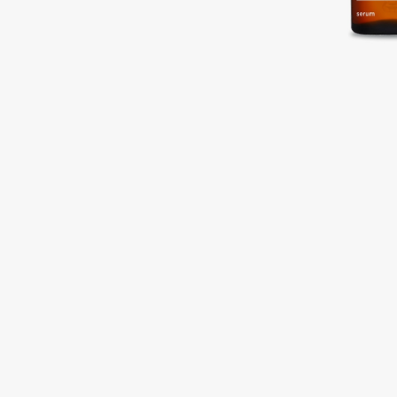
Подарки
0 - 9
Для дома
100BON
22|11
Техника
A
Acqua di Parma
Amina Daudova Brushes
Acque di Italia
Amouage
Adele for you
Amuleto Di Casa
Advante
Angiopharm
ЭКСКЛЮЗИВ
ЭКСКЛЮЗИВ
Aesop
Annbeauty
Age Stop
Anua
ЭКСКЛЮЗИВ
Apadent
AHFA Cosmetics
Apagard
Ajmal