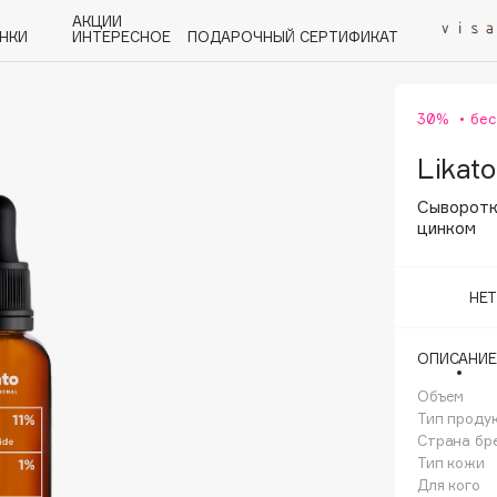
АКЦИИ
НКИ
ИНТЕРЕСНОЕ
ПОДАРОЧНЫЙ СЕРТИФИКАТ
30%
бес
P
Q
R
S
T
U
V
W
Y
Z
А - Я
Likato
Сыворотк
цинком
НЕ
Angiopharm
KIKO Milano
ОПИСАНИЕ
Estée Lauder
Объем
Clarins
Тип проду
Страна бр
Тип кожи
Для кого