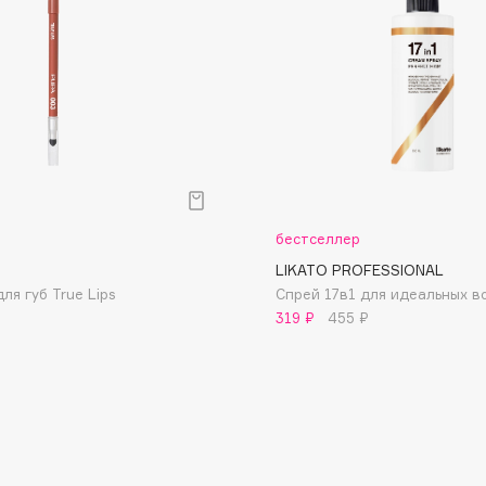
Dr.Althea
Dr.Ceuracle
Dr.Jart+
DSD de Luxe
Dyson
р
бестселлер
LIKATO PROFESSIONAL
ля губ True Lips
Спрей 17в1 для идеальных в
319 ₽
455 ₽
Estée Lauder
Etat Pur
Etude House
Etude organix