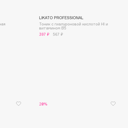
LIKATO PROFESSIONAL
ная
Тоник с гиалуроновой кислотой Hl и
витамином B5
397 ₽
567 ₽
20%