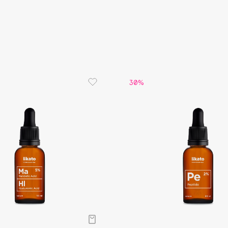
Aveda
Avene
30%
Boadicea The Victorious
Bobbi Brown
BOOMSHOP
BORK
Brunello Cucinelli
Bvlgari
by TERRY
BY WISHTREND
Byredo