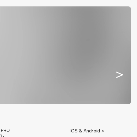
E PRO
IOS & Android >
СЫ