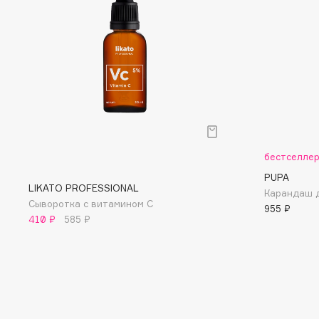
D
d'Alba
Dior
DABO
Divage
DARLING*
Dolce & Gabbana
Darphin
Dolomit
Davines
Dorco
Deonica
DP Daily Perfection
Dessange
Dr. Vranjes Firenze
бестселле
PUPA
LIKATO PROFESSIONAL
Карандаш д
Сыворотка с витамином С
955 ₽
410 ₽
585 ₽
E
Eat My
Ella Bartsueva Brushes
Ecolatier
EMBRACE Haircare
Ecotools
Emmanuelle Jane
EGG
Enough