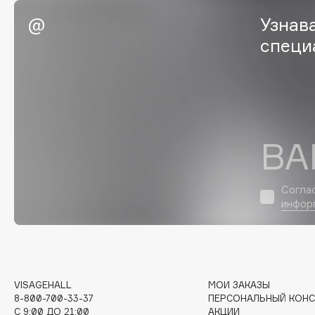
EGIA
EpilProfi
Узнав
Eigshow
Erborian
специ
Elemis
Essence
Elian Russia
Essential Parfums Paris
Elie Saab
Estrâde
ВА
F
Согла
FANE
Flipper
инфор
Farmstay
FLOEMA
Felce Azzurra
Floraïku
Fillerina
Forlle'd
ЭКСКЛЮЗИВ
Fiona Franchimon
VISAGEHALL
МОИ ЗАКАЗЫ
8-800-700-33-37
ПЕРСОНАЛЬНЫЙ КОНС
C 9:00 ДО 21:00
АКЦИИ