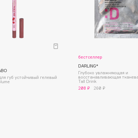
Dr.Althea
Dr.Ceuracle
Dr.Jart+
DSD de Luxe
Dyson
бестселлер
DARLING*
ABO
Глубоко увлажняющая и
восстанавливающая тканева
ля губ устойчивый гелевый
Tall Drink
olume
208 ₽
260 ₽
Estée Lauder
Etat Pur
Etude House
Etude organix