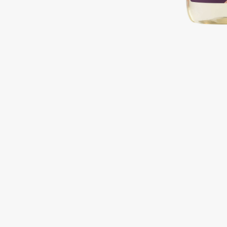
Подарки
0 - 9
Для дома
100BON
22|11
Техника
A
Acqua di Parma
Amina Daudova Brushes
Acque di Italia
Amouage
Adele for you
Amuleto Di Casa
Advante
Angiopharm
ЭКСКЛЮЗИВ
ЭКСКЛЮЗИВ
Aesop
Annbeauty
Age Stop
Anua
ЭКСКЛЮЗИВ
Apadent
AHFA Cosmetics
Apagard
Ajmal