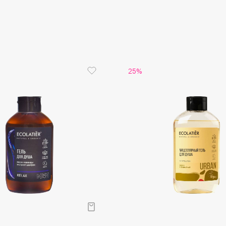
Aveda
антиокси
функции к
Avene
25%
Boadicea The Victorious
Bobbi Brown
BOOMSHOP
BORK
Brunello Cucinelli
Bvlgari
by TERRY
BY WISHTREND
Byredo