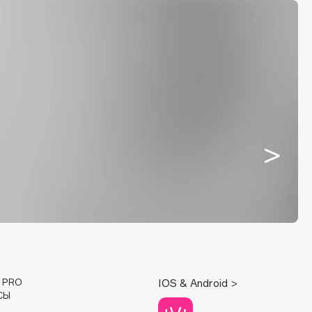
E PRO
IOS & Android >
СЫ