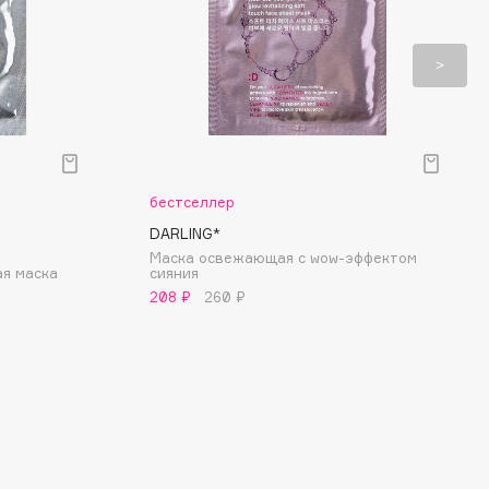
бестселлер
DARLING*
Маска освежающая с wow-эффектом
я маска
cияния
208 ₽
260 ₽