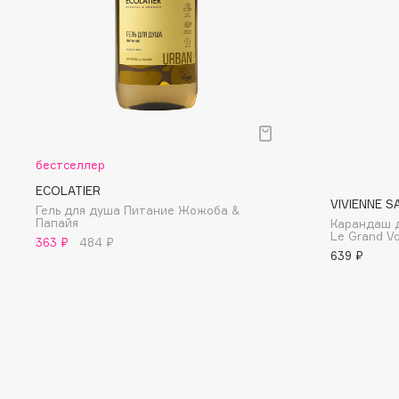
D
d'Alba
Dior
DABO
Divage
DARLING*
Dolce & Gabbana
Darphin
Dolomit
Davines
Dorco
бестселлер
Deonica
DP Daily Perfection
ECOLATIER
Dessange
Dr. Vranjes Firenze
VIVIENNE S
Гель для душа Питание Жожоба &
Папайя
Карандаш д
Le Grand V
363 ₽
484 ₽
639 ₽
E
Eat My
Ella Bartsueva Brushes
Ecolatier
EMBRACE Haircare
Ecotools
Emmanuelle Jane
EGG
Enough