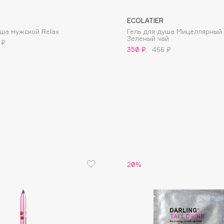
ECOLATIER
уша мужской Relax
Гель для душа Мицеллярный 
Зеленый чай
 ₽
350 ₽
466 ₽
Consly
Corimo
CosRX
Cottolina
Crescina
Cunzite
Curaprox
20%