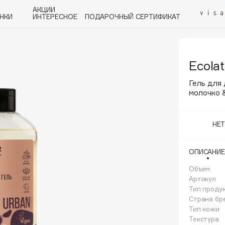
АКЦИИ
НКИ
ИНТЕРЕСНОЕ
ПОДАРОЧНЫЙ СЕРТИФИКАТ
Ecolat
P
Q
R
S
T
U
V
W
Y
Z
А - Я
Гель для
молочко 
НЕ
Angiopharm
ОПИСАНИЕ
KIKO Milano
Объем
Estée Lauder
Артикул
Clarins
Тип проду
Страна бр
Тип кожи
Текстура