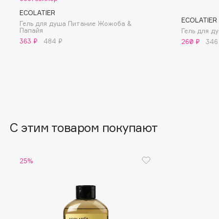
BLOME
ECOLATIER
ECOLATIER
Гель для душа Питание Жожоба &
Папайя
Гель для д
363 ₽
484 ₽
260 ₽
346
C
Cadence
Chupa Chups
Capelli Dorati
Clarette
Carbon Theory
Clarins
Carmex
Clarins Precious
С этим товаром покупают
Carolina Herrera
Clinique
Catrice
Clive Christian
Celimax
Club De Nuit
25%
Cettua
Collagenina