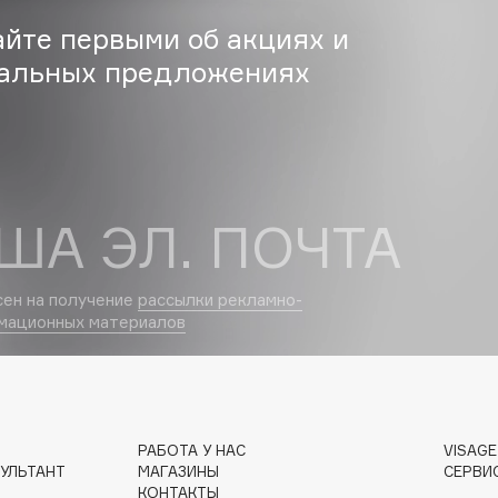
Eva Mosaic
айте первыми об акциях и
Ex Nihilo
альных предложениях
EXOARI L
ША ЭЛ. ПОЧТА
сен на получение
рассылки рекламно-
Fragrance Du Bois
мационных материалов
Frederic Malle
Frudia
Funny Organix
РАБОТА У НАС
VISAG
УЛЬТАНТ
МАГАЗИНЫ
СЕРВИ
КОНТАКТЫ