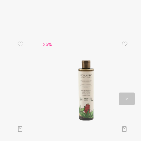
дантную активность и улучшают барьерные
ожи.
25%