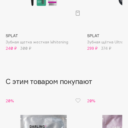
B
Babor
Baffy
Balmain Hair Couture
ЭКСКЛЮЗИВ
SPLAT
SPLAT
Banderas
Зубная щетка жесткая Whitening
Зубная щётка Ultra C
240 ₽
300 ₽
299 ₽
374 ₽
Basicare
Batiste
Beauty Bomb
Beauty Pati
С этим товаром покупают
Beautyblades
НОВИНКА
beautyblender
Bebble
20%
20%
Beverly Hills Polo Club
Biodance
Bioderma