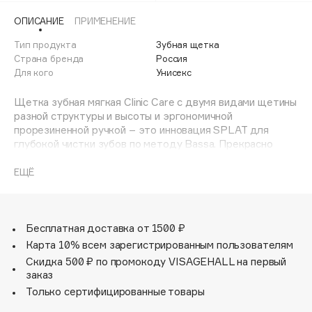
Adele for you
ОПИСАНИЕ
ПРИМЕНЕНИЕ
Финал лета
Advante
ЭКСКЛЮЗИВ
Тип продукта
Зубная щетка
1 АВГ - 31 АВГ
Aesop
Страна бренда
Россия
Age Stop
Для кого
Унисекс
ЭКСКЛЮЗИВ
AHFA Cosmetics
Щетка зубная мягкая Clinic Care с двумя видами щетины
Ajmal
разной структуры и высоты и эргономичной
прорезиненной ручкой – это инновация SPLAT для
Alix Avien
глубокой чистки зубов по методу Bassa. Прекрасно
Allies of Skin
подходит для чувствительных зубов и десен.
AMAN
Двухуровневая спиралевидная щетина с ионами
ЕЩЁ
серебра на 20 % эффективнее очищает налет, чем
Amina Daudova Brushes
обычная гладкая. Утонченные витые щетинки
Amouage
центральных рядов создают мягкий плотный контакт с
поверхностью зуба, не травмируя эмаль и десны при
Бесплатная доставка от 1500 ₽
Amuleto Di Casa
чистке в технике Басса. Щетинки боковых
Карта 10% всем зарегистрированным пользователям
Angiopharm
ЭКСКЛЮЗИВ
поверхностей формируют ряд для очищения межзубных
Скидка 500 ₽ по промокоду VISAGEHALL на первый
промежутков.
Annbeauty
заказ
Зубная щетка Сплат удобно лежит в руке. Комфортно
Anua
Только сертифицированные товары
держать под углом 45 градусов к деснам, контролируя
Apadent
движения и силу давления на зубы.