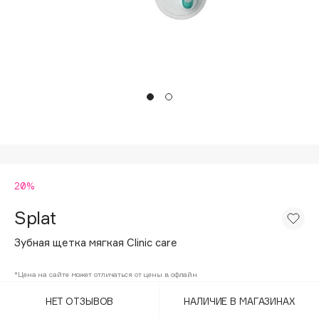
Подарки
Tom Ford
HFC
Для дома
Angiopharm
Техника
KIKO Milano
Estée Lauder
Clarins
0 - 9
20%
100BON
22|11
Splat
Зубная щетка мягкая Clinic care
A
*Цена на сайте может отличаться от цены в офлайн
Acqua di Parma
НЕТ ОТЗЫВОВ
НАЛИЧИЕ В МАГАЗИНАХ
Acque di Italia