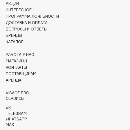
Collagenina
АКЦИИ
ИНТЕРЕСНОЕ
Consly
ПРОГРАММА ЛОЯЛЬНОСТИ
Corimo
ДОСТАВКА И ОПЛАТА
CosRX
ВОПРОСЫ И ОТВЕТЫ
Cottolina
БРЕНДЫ
КАТАЛОГ
Crescina
Cunzite
РАБОТА У НАС
Curaprox
МАГАЗИНЫ
КОНТАКТЫ
ПОСТАВЩИКАМ
D
АРЕНДА
VISAGE PRO
d'Alba
СЕРВИСЫ
DABO
VK
DARLING*
TELEGRAM
Darphin
WHATSAPP
MAX
Davines