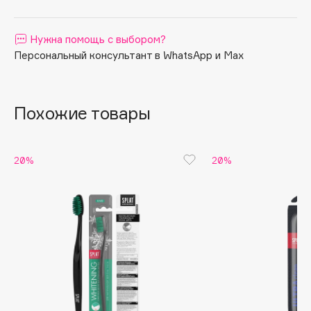
Apagard
Aravia Professional
Нужна помощь с выбором?
Персональный консультант в WhatsApp и Max
Arcadia
Archetype
Architect Demidoff
Похожие товары
ARIVE MAKEUP
Art&Fact
Art-Visage
20%
20%
Artdeco
Astra
Atelier Rebul
Augustinus Bader
Aveda
Avene