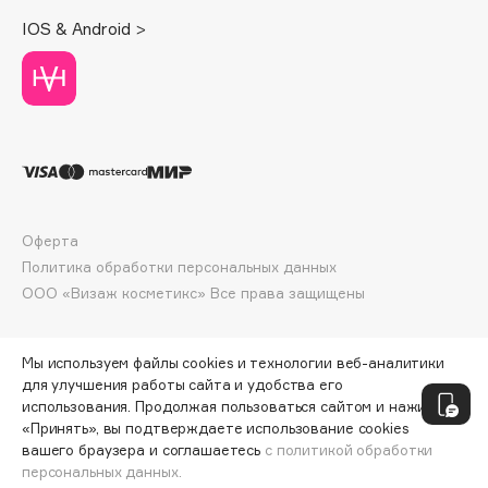
Deonica
IOS & Android >
Dessange
Dior
Divage
Dolce & Gabbana
Dolomit
Dorco
DP Daily Perfection
Оферта
Dr. Vranjes Firenze
Политика обработки персональных данных
Dr.Althea
ООО «Визаж косметикс» Все права защищены
Dr.Ceuracle
Dr.Jart+
Мы используем файлы cookies и технологии веб-аналитики
DSD de Luxe
для улучшения работы сайта и удобства его
использования. Продолжая пользоваться сайтом и нажимая
Dyson
«Принять», вы подтверждаете использование cookies
вашего браузера и соглашаетесь
с политикой обработки
персональных данных.
ДОБАВИТЬ В КОРЗИНУ
281 ₽
351 ₽