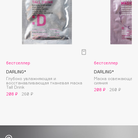
Biomed
Biorepair
Blanx
Blistex
BLOME
Boadicea The Victorious
Bobbi Brown
BOOMSHOP
бестселлер
бестселлер
BORK
DARLING*
DARLING*
Глубоко увлажняющая и
Маска освежающая с
Brunello Cucinelli
восстанавливающая тканевая маска
cияния
Tall Drink
Bvlgari
208 ₽
260 ₽
208 ₽
260 ₽
by TERRY
BY WISHTREND
Byredo
C