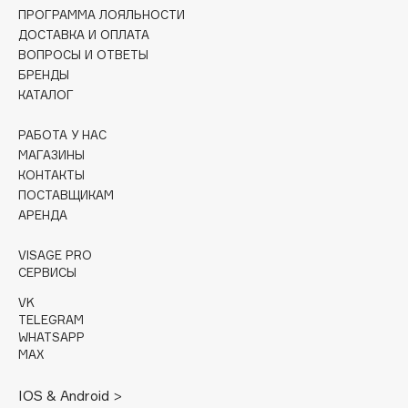
Collagenina
ПРОГРАММА ЛОЯЛЬНОСТИ
Consly
ДОСТАВКА И ОПЛАТА
ВОПРОСЫ И ОТВЕТЫ
Corimo
БРЕНДЫ
CosRX
КАТАЛОГ
Cottolina
РАБОТА У НАС
Crescina
МАГАЗИНЫ
Cunzite
КОНТАКТЫ
Curaprox
ПОСТАВЩИКАМ
АРЕНДА
D
VISAGE PRO
СЕРВИСЫ
d'Alba
VK
DABO
TELEGRAM
WHATSAPP
DARLING*
MAX
Darphin
IOS & Android >
Davines