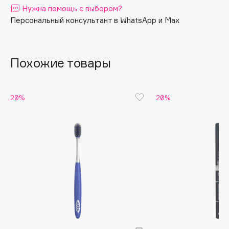
Нужна помощь с выбором?
Apagard
Персональный консультант в WhatsApp и Max
Aravia Professional
Arcadia
Archetype
Похожие товары
Architect Demidoff
ARIVE MAKEUP
20%
20%
Art&Fact
Art-Visage
Artdeco
Astra
Atelier Rebul
Augustinus Bader
Aveda
Avene