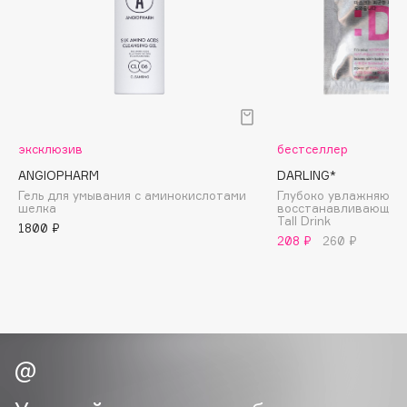
Biomed
Biorepair
Blanx
Blistex
BLOME
Boadicea The Victorious
эксклюзив
бестселлер
Bobbi Brown
ANGIOPHARM
DARLING*
BOOMSHOP
Гель для умывания с аминокислотами
Глубоко увлажняюща
шелка
восстанавливающая 
BORK
Tall Drink
1800 ₽
Brunello Cucinelli
208 ₽
260 ₽
Bvlgari
by TERRY
BY WISHTREND
Byredo
C