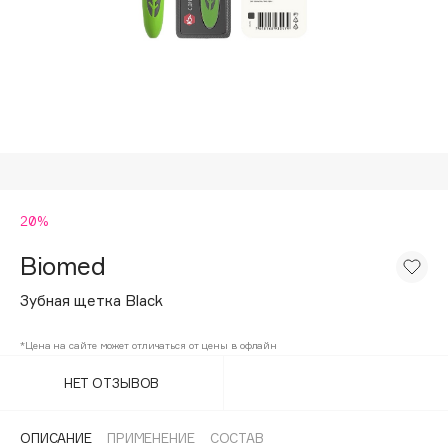
Подарки
Tom Ford
HFC
Для дома
Angiopharm
Техника
KIKO Milano
Estée Lauder
Clarins
0 - 9
20%
Biomed
100BON
22|11
Зубная щетка Black
*Цена на сайте может отличаться от цены в офлайн
A
НЕТ ОТЗЫВОВ
Acqua di Parma
Acque di Italia
ОПИСАНИЕ
ПРИМЕНЕНИЕ
СОСТАВ