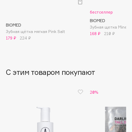
B
бестселлер
Babor
BIOMED
Baffy
BIOMED
Зубная щетка Mineral
Зубная щётка мягкая Pink Salt
Balmain Hair Couture
168 ₽
210 ₽
ЭКСКЛЮЗИВ
179 ₽
224 ₽
Banderas
Basicare
Batiste
Beauty Bomb
С этим товаром покупают
Beauty Pati
Beautyblades
НОВИНКА
20%
beautyblender
Bebble
Beverly Hills Polo Club
Biodance
Bioderma