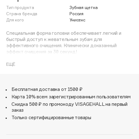
Adele for you
Тип продукта
Зубная щетка
Финал лета
Advante
Страна бренда
Россия
ЭКСКЛЮЗИВ
Для кого
Унисекс
1 АВГ - 31 АВГ
Aesop
Age Stop
Специальная форма головки обеспечивает легкий и
ЭКСКЛЮЗИВ
быстрый доступ к жевательным зубам для
AHFA Cosmetics
эффективного очищения. Клинически доказанный
Ajmal
эффект очищения за 30 секунд!
Alix Avien
Комплексная зубная щетка Biomed:
ЕЩЁ
Allies of Skin
- Щетина с древесным углем;
AMAN
- Щетина средней жесткости;
- 2024 щетинки.
Amina Daudova Brushes
Бесплатная доставка от 1500 ₽
Amouage
Карта 10% всем зарегистрированным пользователям
Amuleto Di Casa
Скидка 500 ₽ по промокоду VISAGEHALL на первый
заказ
Angiopharm
ЭКСКЛЮЗИВ
Только сертифицированные товары
Annbeauty
Anua
Apadent