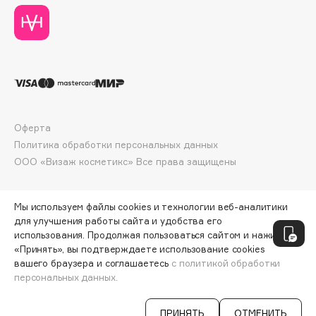
Deonica
Dessange
Dior
Divage
Dolce & Gabbana
Dolomit
Оферта
Dorco
Политика обработки персональных данных
DP Daily Perfection
ООО «Визаж косметикс» Все права защищены
Dr. Vranjes Firenze
Dr.Althea
Мы используем файлы cookies и технологии веб-аналитики
Dr.Ceuracle
для улучшения работы сайта и удобства его
Dr.Jart+
использования. Продолжая пользоваться сайтом и нажимая
DSD de Luxe
«Принять», вы подтверждаете использование cookies
вашего браузера и соглашаетесь
с политикой обработки
Dyson
персональных данных.
СООБЩИТЬ О ПОСТУПЛЕНИИ
210 ₽
ПРИНЯТЬ
ОТМЕНИТЬ