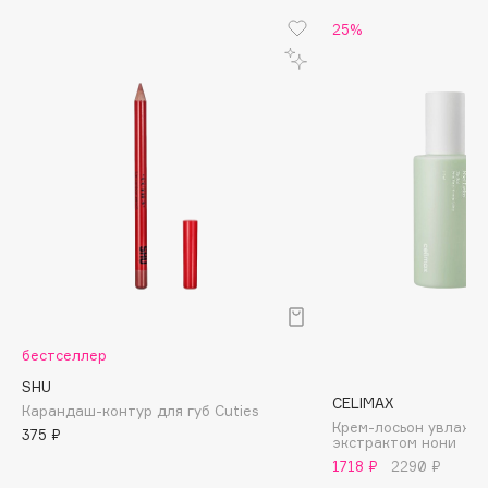
Biomed
25%
Biorepair
Blanx
Blistex
BLOME
Boadicea The Victorious
Bobbi Brown
BOOMSHOP
BORK
Brunello Cucinelli
Bvlgari
by TERRY
бестселлер
BY WISHTREND
SHU
Byredo
CELIMAX
Карандаш-контур для губ Cuties
Крем-лосьон увлажн
375 ₽
экстрактом нони
1718 ₽
2290 ₽
C