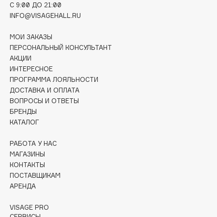
C 9:00 ДО 21:00
Collagenina
INFO@VISAGEHALL.RU
Consly
Corimo
МОИ ЗАКАЗЫ
CosRX
ПЕРСОНАЛЬНЫЙ КОНСУЛЬТАНТ
АКЦИИ
Cottolina
ИНТЕРЕСНОЕ
Crescina
ПРОГРАММА ЛОЯЛЬНОСТИ
Cunzite
ДОСТАВКА И ОПЛАТА
ВОПРОСЫ И ОТВЕТЫ
Curaprox
БРЕНДЫ
КАТАЛОГ
D
РАБОТА У НАС
МАГАЗИНЫ
d'Alba
КОНТАКТЫ
DABO
ПОСТАВЩИКАМ
DARLING*
АРЕНДА
Darphin
VISAGE PRO
Davines
СЕРВИСЫ