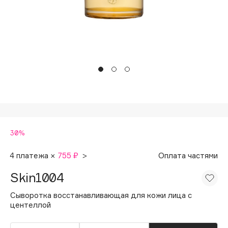
Подарки
Tom Ford
HFC
Для дома
Angiopharm
Техника
KIKO Milano
Estée Lauder
Clarins
0 - 9
30%
100BON
22|11
4 платежа ×
755 ₽
>
Оплата частями
Skin1004
A
Сыворотка восстанавливающая для кожи лица с
центеллой
Acqua di Parma
Acque di Italia