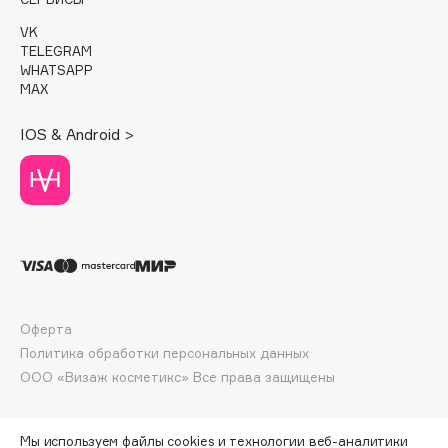
Deonica
VK
Dessange
TELEGRAM
WHATSAPP
Dior
MAX
Divage
Dolce & Gabbana
IOS & Android >
Dolomit
Dorco
DP Daily Perfection
Dr. Vranjes Firenze
Dr.Althea
Dr.Ceuracle
Dr.Jart+
Оферта
DSD de Luxe
Политика обработки персональных данных
ООО «Визаж косметикс» Все права защищены
Dyson
Мы используем файлы cookies и технологии веб-аналитики