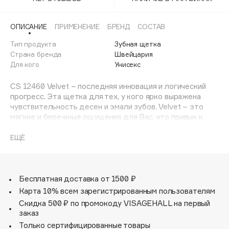
Adele for you
Финал лета
Advante
ЭКСКЛЮЗИВ
ОПИСАНИЕ
ПРИМЕНЕНИЕ
БРЕНД
СОСТАВ
1 АВГ - 31 АВГ
Aesop
Тип продукта
Зубная щетка
Age Stop
Страна бренда
Швейцария
ЭКСКЛЮЗИВ
Для кого
Унисекс
AHFA Cosmetics
Ajmal
CS 12460 Velvet – последняя инновация и логический
прогресс. Эта щетка для тех, у кого ярко выражена
Alix Avien
чувствительность десен и эмали зубов. Velvet – это
Allies of Skin
мягкие и бережные ощущения для Вас, кто привык к
AMAN
деликатной гигиене и уже давно использует наши
щетки CS5460. Оцените бархатную заботу за полостью
ЕЩЁ
Amina Daudova Brushes
рта вместе с CS12460 VelvetПреимущества CS 12460 –
Amouage
это невероятно нежное ощущение во время чистки и
ощущение полировки после нее. Чистка зубов Velvet
Amuleto Di Casa
требует большего времени и требует правильной
Бесплатная доставка от 1500 ₽
Angiopharm
ЭКСКЛЮЗИВ
техники, поэтому важно, чтобы стоматолог
Карта 10% всем зарегистрированным пользователям
Annbeauty
сопровождал пациента в осуществлении правильной
Скидка 500 ₽ по промокоду VISAGEHALL на первый
техники чистки. Это самая бережная,
Anua
заказ
высокотехнологичная и качественная зубная щетка
Только сертифицированные товары
Apadent