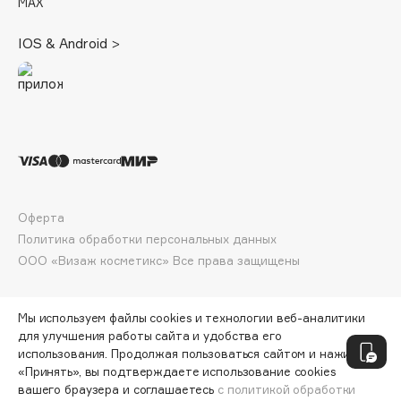
MAX
Deonica
Dessange
IOS & Android >
Dior
Divage
Dolce & Gabbana
Dolomit
Dorco
DP Daily Perfection
Dr. Vranjes Firenze
Оферта
Dr.Althea
Политика обработки персональных данных
ООО «Визаж косметикс» Все права защищены
Dr.Ceuracle
Dr.Jart+
DSD de Luxe
Мы используем файлы cookies и технологии веб-аналитики
для улучшения работы сайта и удобства его
Dyson
использования. Продолжая пользоваться сайтом и нажимая
«Принять», вы подтверждаете использование cookies
вашего браузера и соглашаетесь
с политикой обработки