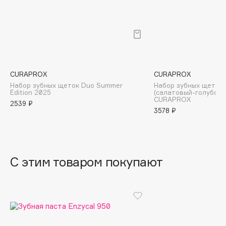
B
Babor
Baffy
Balmain Hair Couture
ЭКСКЛЮЗИВ
Banderas
CURAPROX
CURAPROX
Набор зубных щеток Duo Summer
Набор зубных щеток U
Basicare
Edition 2025
(салатовый-голубой
CURAPROX
Batiste
2539 ₽
3578 ₽
Beauty Bomb
Beauty Pati
Beautyblades
НОВИНКА
beautyblender
С этим товаром покупают
Bebble
Beverly Hills Polo Club
Biodance
Bioderma