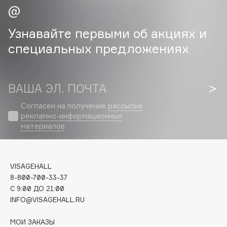
Cadence
Узнавайте первыми об акциях и
Capelli Dorati
специальных предложениях
Carbon Theory
Carmex
Carolina Herrera
ВАША ЭЛ. ПОЧТА
Catrice
Celimax
Согласен на получение
рассылки
рекламно-информационных
Cettua
материалов
Chupa Chups
Clarette
Clarins
VISAGEHALL
Clarins Precious
8-800-700-33-37
C 9:00 ДО 21:00
Clinique
INFO@VISAGEHALL.RU
Clive Christian
Club De Nuit
МОИ ЗАКАЗЫ