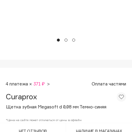
Подарки
Tom Ford
HFC
Для дома
Angiopharm
Техника
KIKO Milano
Estée Lauder
Clarins
0 - 9
100BON
4 платежа ×
371 ₽
>
Оплата частями
22|11
Curaprox
A
Щетка зубная Megasoft d 0,08 мм Темно-синяя
Acqua di Parma
*Цена на сайте может отличаться от цены в офлайн
Acque di Italia
НЕТ ОТЗЫВОВ
НАЛИЧИЕ В МАГАЗИНАХ