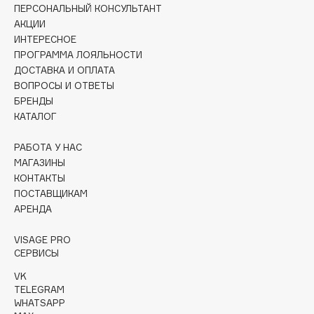
Collagenina
ПЕРСОНАЛЬНЫЙ КОНСУЛЬТАНТ
АКЦИИ
Consly
ИНТЕРЕСНОЕ
Corimo
ПРОГРАММА ЛОЯЛЬНОСТИ
CosRX
ДОСТАВКА И ОПЛАТА
Cottolina
ВОПРОСЫ И ОТВЕТЫ
БРЕНДЫ
Crescina
КАТАЛОГ
Cunzite
Curaprox
РАБОТА У НАС
МАГАЗИНЫ
КОНТАКТЫ
D
ПОСТАВЩИКАМ
АРЕНДА
d'Alba
VISAGE PRO
DABO
СЕРВИСЫ
DARLING*
VK
Darphin
TELEGRAM
WHATSAPP
Davines