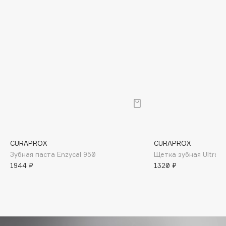
Biomed
Biorepair
Blanx
Blistex
BLOME
Boadicea The Victorious
Bobbi Brown
BOOMSHOP
BORK
Brunello Cucinelli
CURAPROX
CURAPROX
Bvlgari
Зубная паста Enzycal 950
Щетка зубная Ultraso
by TERRY
1944 ₽
1320 ₽
BY WISHTREND
Byredo
C