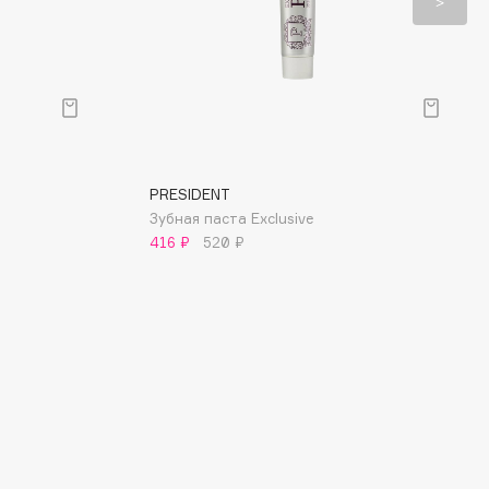
едневного очищения показатель RDA должен
о 70-80 единиц.
ающие зубные пасты с RDA от 80 до 100
зволяют осветлить зубы примерно на 1 тон -
ярном применении в течение 2-х месяцев.
енсивного отбеливания подходят зубные пасты
120 до 200 единиц, которые могут осветлить
до 2 тонов. Причем, пасты с RDA 120
о применять длительностью в 1 месяц, а с
PRESIDENT
 с регулярностью 1 раз в неделю.
Зубная паста Exclusive
416 ₽
520 ₽