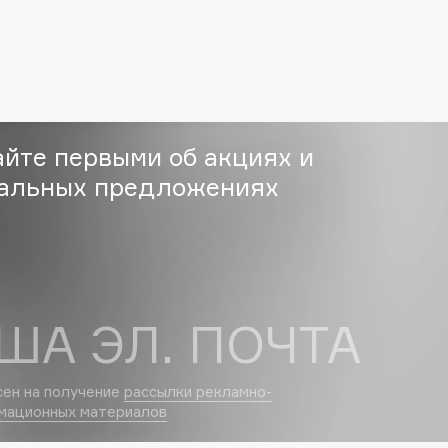
Eva Mosaic
Ex Nihilo
EXOARI L
айте первыми об акциях и
альных предложениях
Fragrance Du Bois
Frederic Malle
ША ЭЛ. ПОЧТА
Frudia
Funny Organix
сен на получение
рассылки рекламно-
мационных материалов