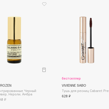
Dr.Althea
Dr.Ceuracle
Dr.Jart+
DSD de Luxe
Dyson
р
бестселлер
& ROZEN
VIVIENNE SABO
Estée Lauder
ентрированные Черный
Тушь для ресниц Cabaret Pre
ивер, Нероли, Амбра
Etat Pur
628 ₽
90 ₽
Etude House
Etude organix