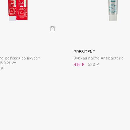
• Для еж
быть окол
• Отбелив
единиц по
при регул
• Для инт
с RDA от 
Consly
зубы уже 
желательн
PRESIDENT
Corimo
RDA 200 -
та детская со вкусом
Зубная паста Antibacterial
CosRX
Junior 6+
416 ₽
520 ₽
 ₽
Cottolina
Crescina
Cunzite
Curaprox