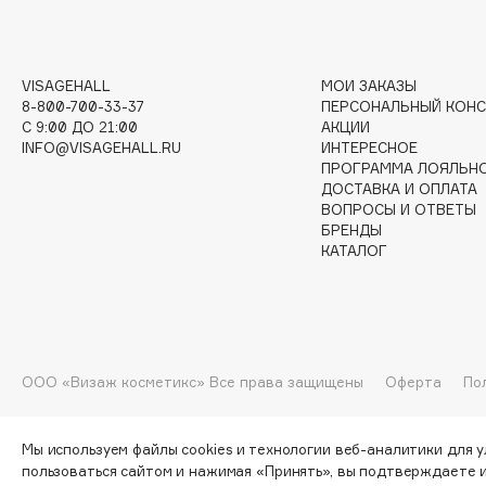
G
VISAGEHALL
МОИ ЗАКАЗЫ
Garnier
Giardino Magico
8-800-700-33-37
ПЕРСОНАЛЬНЫЙ КОНС
C 9:00 ДО 21:00
АКЦИИ
Gecko
Gillette
INFO@VISAGEHALL.RU
ИНТЕРЕСНОЕ
Geltek
Givenchy
ПРОГРАММА ЛОЯЛЬН
Genosys
Global Keratin
ДОСТАВКА И ОПЛАТА
ЭКСКЛЮЗИВ
ВОПРОСЫ И ОТВЕТЫ
Global White
Geomar
БРЕНДЫ
КАТАЛОГ
H
Hadat Cosmetics
HELIBEAUTY
ООО «Визаж косметикс» Все права защищены
Оферта
По
Hamis
Hempz
Hapica
HFC
Мы используем файлы cookies и технологии веб-аналитики для 
пользоваться сайтом и нажимая «Принять», вы подтверждаете 