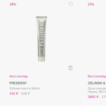
D
20%
15%
d'Alba
Dior
DABO
Divage
DARLING*
Dolce & Gabbana
Darphin
Dolomit
Davines
Dorco
Deonica
DP Daily Perfection
Dessange
Dr. Vranjes Firenze
E
бестселлер
бестселле
PRESIDENT
ZIELINSKI 
Eat My
Ella Bartsueva Brushes
Зубная паста White
Духи конц
перец, Вет
Ecolatier
EMBRACE Haircare
416 ₽
520 ₽
2093 ₽
27
Ecotools
Emmanuelle Jane
EGG
Enough