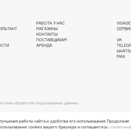
РАБОТА У НАС
VISAG
Gourmandise
УЛЬТАНТ
МАГАЗИНЫ
СЕРВИ
КОНТАКТЫ
Grace Day
ПОСТАВЩИКАМ
VK
Guerlain
ОСТИ
АРЕНДА
TELEG
Guess
WHATS
MAX
Holika Holika
литика обработки персональных данных
Holly Polly
Holy Land
улучшения работы сайта и удобства его использования. Продолжая
использование cookies вашего браузера и соглашаетесь
с политико