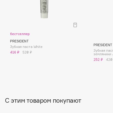
BLOME
C
бестселлер
Cadence
Chupa Chups
PRESIDENT
PRESIDENT
Capelli Dorati
Clarette
Зубная паста White
Зубная пас
416 ₽
520 ₽
Carbon Theory
Clarins
земляники 
252 ₽
420
Carmex
Clarins Precious
Carolina Herrera
Clinique
Catrice
Clive Christian
Celimax
Club De Nuit
Cettua
Collagenina
С этим товаром покупают