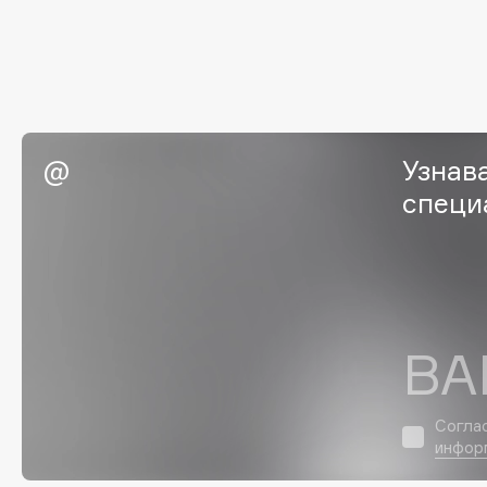
EGIA
EpilProfi
Eigshow
Erborian
Elemis
Essence
Elian Russia
Essential Parfums Paris
Elie Saab
Estrâde
Узнав
специ
F
FANE
Flipper
Farmstay
FLOEMA
ВА
Felce Azzurra
Floraïku
Fillerina
Forlle'd
ЭКСКЛЮЗИВ
Согла
Fiona Franchimon
инфор