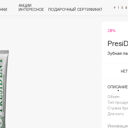
АКЦИИ
НКИ
ИНТЕРЕСНОЕ
ПОДАРОЧНЫЙ СЕРТИФИКАТ
20%
P
Q
R
S
T
U
V
W
Y
Z
А - Я
Presi
Зубная па
НЕ
Angiopharm
ОПИСАНИЕ
KIKO Milano
Объем
Estée Lauder
Тип проду
Clarins
Страна бр
Для кого
Инноваци