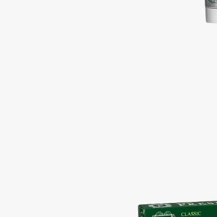
Подарки
0 - 9
Для дома
100BON
22|11
Техника
A
Acqua di Parma
Amina Daudova Brushes
Acque di Italia
Amouage
Adele for you
Amuleto Di Casa
Advante
Angiopharm
ЭКСКЛЮЗИВ
ЭКСКЛЮЗИВ
Aesop
Annbeauty
Age Stop
Anua
ЭКСКЛЮЗИВ
Apadent
AHFA Cosmetics
Apagard
Ajmal