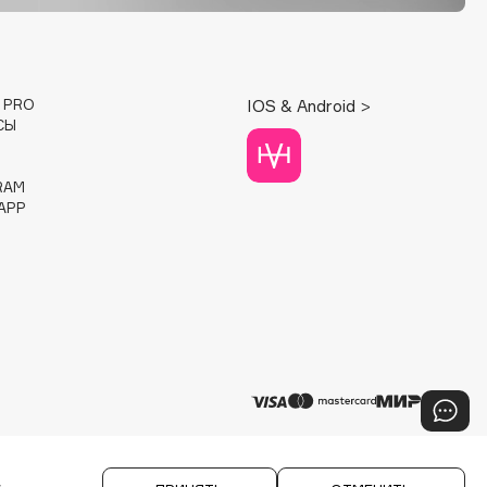
E PRO
IOS & Android >
СЫ
RAM
APP