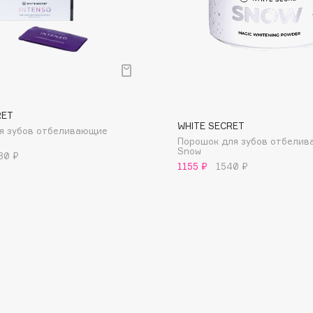
Dr.Althea
Dr.Ceuracle
Dr.Jart+
DSD de Luxe
р
Dyson
RET
WHITE SECRET
я зубов отбеливающие
Порошок для зубов отбели
Snow
80 ₽
1155 ₽
1540 ₽
Estée Lauder
Etat Pur
Etude House
Etude organix