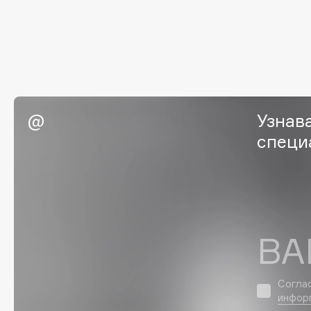
G
Garnier
Giardino Magico
Gecko
Gillette
Geltek
Givenchy
Узнав
Genosys
Global Keratin
ЭКСКЛЮЗИВ
специ
Global White
Geomar
H
ВА
Hadat Cosmetics
HELIBEAUTY
Hamis
Hempz
Hapica
HFC
Согла
инфор