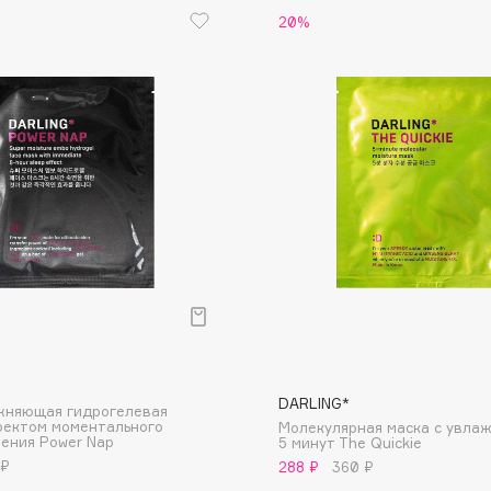
20%
Eva Mosaic
Ex Nihilo
EXOARI L
Fragrance Du Bois
Frederic Malle
р
Frudia
Funny Organix
DARLING*
жняющая гидрогелевая
фектом моментального
Молекулярная маска с увла
ения Power Nap
5 минут The Quickie
 ₽
288 ₽
360 ₽