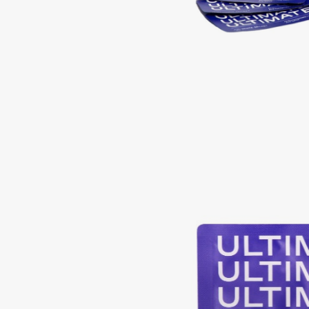
Подарки
0 - 9
Для дома
100BON
22|11
Техника
A
Acqua di Parma
Amina Daudova Brushes
Acque di Italia
Amouage
Adele for you
Amuleto Di Casa
Advante
Angiopharm
ЭКСКЛЮЗИВ
ЭКСКЛЮЗИВ
Aesop
Annbeauty
Age Stop
Anua
ЭКСКЛЮЗИВ
Apadent
AHFA Cosmetics
Apagard
Ajmal