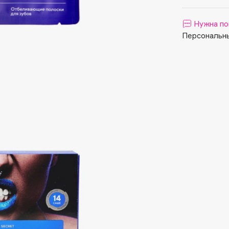
Aveda
Avene
Нужна по
Персональны
Boadicea The Victorious
Bobbi Brown
BOOMSHOP
BORK
Brunello Cucinelli
Bvlgari
by TERRY
BY WISHTREND
Byredo