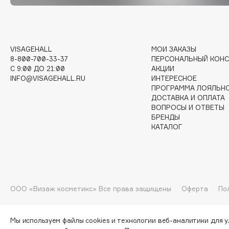
I
VISAGEHALL
МОИ ЗАКАЗЫ
I Love My Hair
INGLOT
8-800-700-33-37
ПЕРСОНАЛЬНЫЙ КОНС
C 9:00 ДО 21:00
АКЦИИ
Iceberg
Initio
INFO@VISAGEHALL.RU
ИНТЕРЕСНОЕ
Icon Skin
Insight Professional
ПРОГРАММА ЛОЯЛЬН
ДОСТАВКА И ОПЛАТА
Influence Beauty
Institut Esthederm
ВОПРОСЫ И ОТВЕТЫ
БРЕНДЫ
КАТАЛОГ
J
James Read
Janeke
ООО «Визаж косметикс» Все права защищены
Оферта
По
Jan Marini
Jimmy Choo
ЭКСКЛЮЗИВ
JMsolution
Jane Iredale
Мы используем файлы cookies и технологии веб-аналитики для 