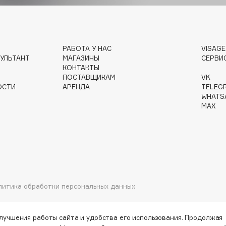
РАБОТА У НАС
VISAG
Institute Estelare
УЛЬТАНТ
МАГАЗИНЫ
СЕРВИ
КОНТАКТЫ
Instytutum
ПОСТАВЩИКАМ
VK
invisibobble
ОСТИ
АРЕНДА
TELEG
WHATS
IS Clinical
MAX
Jo Malone London
литика обработки персональных данных
Juliette Has A Gun
Juvena
улучшения работы сайта и удобства его использования. Продолжая