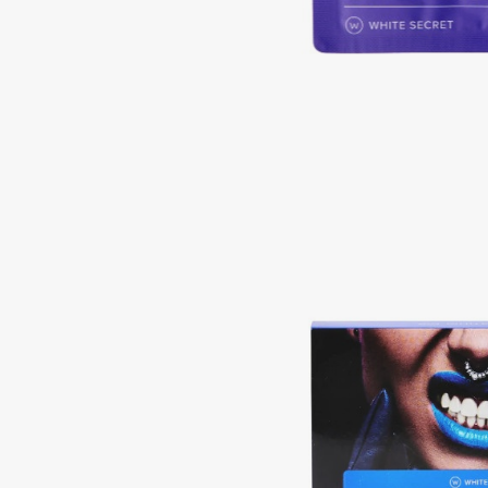
Aravia Professional
Alix Avien
Arcadia
Allies of Skin
Archetype
AMAN
B
Babor
beautyblender
Baffy
Bebble
Balmain Hair Couture
Beverly Hills Polo Club
ЭКСКЛЮЗИВ
Biodance
Banderas
Bioderma
Basicare
Biomed
Batiste
Biorepair
Beauty Bomb
Blanx
Beauty Pati
Blistex
Beautyblades
НОВИНКА