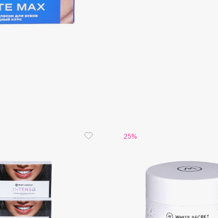
Consly
Corimo
CosRX
Cottolina
Crescina
25%
Cunzite
Curaprox