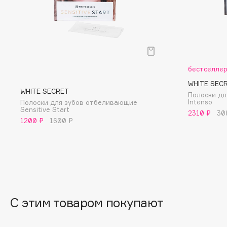
D
d'Alba
Dior
DABO
Divage
DARLING*
Dolce & Gabbana
Darphin
Dolomit
бестселле
Davines
Dorco
WHITE SEC
WHITE SECRET
Полоски дл
Deonica
DP Daily Perfection
Intenso
Полоски для зубов отбеливающие
Sensitive Start
Dessange
Dr. Vranjes Firenze
2310 ₽
30
1200 ₽
1600 ₽
E
Eat My
Ella Bartsueva Brushes
Ecolatier
EMBRACE Haircare
С этим товаром покупают
Ecotools
Emmanuelle Jane
EGG
Enough