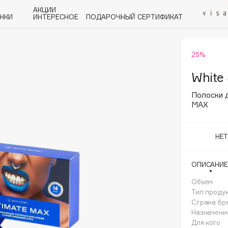
АКЦИИ
НКИ
ИНТЕРЕСНОЕ
ПОДАРОЧНЫЙ СЕРТИФИКАТ
25%
P
Q
R
S
T
U
V
W
Y
Z
А - Я
White
Полоски 
MAX
НЕ
Angiopharm
KIKO Milano
ОПИСАНИЕ
Estée Lauder
Объем
Clarins
Тип проду
Страна бр
Назначени
Для кого