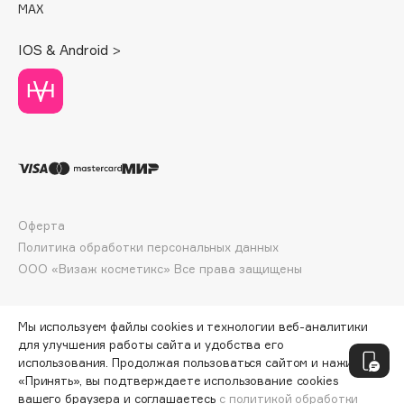
MAX
Deonica
Dessange
IOS & Android >
Dior
Divage
Dolce & Gabbana
Dolomit
Dorco
DP Daily Perfection
Dr. Vranjes Firenze
Оферта
Dr.Althea
Политика обработки персональных данных
Dr.Ceuracle
ООО «Визаж косметикс» Все права защищены
Dr.Jart+
DSD de Luxe
Мы используем файлы cookies и технологии веб-аналитики
Dyson
для улучшения работы сайта и удобства его
использования. Продолжая пользоваться сайтом и нажимая
«Принять», вы подтверждаете использование cookies
вашего браузера и соглашаетесь
с политикой обработки