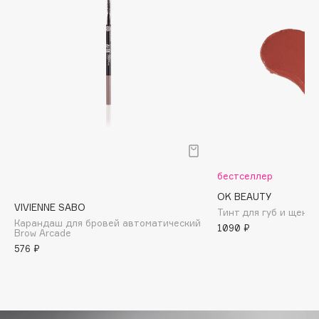
Biomed
Biorepair
Blanx
Blistex
BLOME
Boadicea The Victorious
Bobbi Brown
BOOMSHOP
BORK
бестселлер
Brunello Cucinelli
OK BEAUTY
Bvlgari
VIVIENNE SABO
Тинт для губ и щек Сo
Карандаш для бровей автоматический
by TERRY
1090 ₽
Brow Arcade
BY WISHTREND
576 ₽
Byredo
C