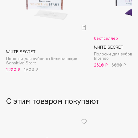
B
Babor
Baffy
Balmain Hair Couture
ЭКСКЛЮЗИВ
бестселлер
Banderas
WHITE SECRET
WHITE SECRET
Basicare
Полоски для зубов 
Intenso
Полоски для зубов отбеливающие
Batiste
Sensitive Start
2310 ₽
3080 ₽
Beauty Bomb
1200 ₽
1600 ₽
Beauty Pati
Beautyblades
НОВИНКА
beautyblender
С этим товаром покупают
Bebble
Beverly Hills Polo Club
Biodance
Bioderma