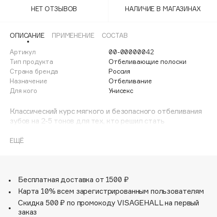
Adele for you
НЕТ ОТЗЫВОВ
НАЛИЧИЕ В МАГАЗИНАХ
Финал лета
Advante
ЭКСКЛЮЗИВ
1 АВГ - 31 АВГ
Aesop
ОПИСАНИЕ
ПРИМЕНЕНИЕ
СОСТАВ
Age Stop
Артикул
ЭКСКЛЮЗИВ
00-00000042
Тип продукта
Отбеливающие полоски
AHFA Cosmetics
Страна бренда
Россия
Ajmal
Назначение
Отбеливание
Для кого
Унисекс
Alix Avien
Allies of Skin
Классический курс мягкого и безопасного отбеливания
AMAN
зубов на 2-5 тонов для тех, кто решил стать
обладателем белоснежной улыбки. Отбеливают зубы
Amina Daudova Brushes
без вреда для эмали.
ЕЩЁ
Amouage
В комплекте 14 саше, в каждом из которых по две
Amuleto Di Casa
полоски (для верхней и для нижней челюсти). Полоски
легко наклеиваются на зубы и легко снимаются.
Angiopharm
ЭКСКЛЮЗИВ
Во время процедуры можно заниматься любыми
Бесплатная доставка от 1500 ₽
Annbeauty
привычными делами. Рекомендуется проводить по 1
Карта 10% всем зарегистрированным пользователям
процедуре каждый день в течение 14 дней. Эффект от
Anua
Скидка 500 ₽ по промокоду VISAGEHALL на первый
использования накопительный, но виден уже со 2-й
заказ
Apadent