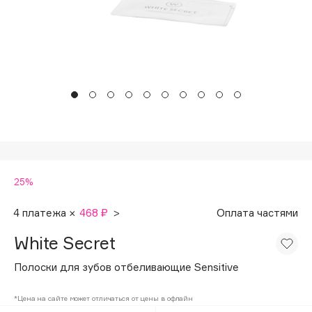
Подарки
Tom Ford
HFC
Для дома
Angiopharm
Техника
KIKO Milano
Estée Lauder
Clarins
0 - 9
25%
100BON
22|11
4 платежа ×
468 ₽
>
Оплата частями
White Secret
A
Полоски для зубов отбеливающие Sensitive
Acqua di Parma
*Цена на сайте может отличаться от цены в офлайн
Acque di Italia