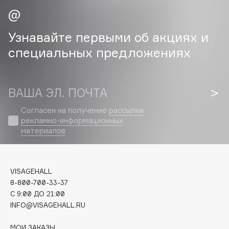
Cadence
Узнавайте первыми об акциях и
Capelli Dorati
Carbon Theory
специальных предложениях
Carmex
Carolina Herrera
ВАША ЭЛ. ПОЧТА
Catrice
Celimax
Согласен на получение
рассылки
Cettua
рекламно-информационных
материалов
Chupa Chups
Clarette
Clarins
VISAGEHALL
Clarins Precious
8-800-700-33-37
Clinique
C 9:00 ДО 21:00
INFO@VISAGEHALL.RU
Clive Christian
Club De Nuit
МОИ ЗАКАЗЫ