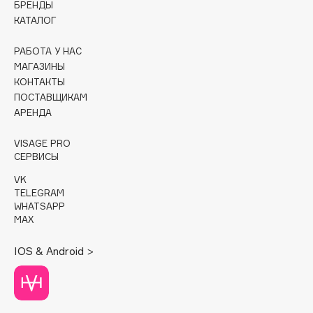
БРЕНДЫ
КАТАЛОГ
Cadence
Capelli Dorati
РАБОТА У НАС
Carbon Theory
МАГАЗИНЫ
КОНТАКТЫ
Carmex
ПОСТАВЩИКАМ
Carolina Herrera
АРЕНДА
Catrice
Celimax
VISAGE PRO
СЕРВИСЫ
Cettua
VK
Chupa Chups
TELEGRAM
Clarette
WHATSAPP
MAX
Clarins
Clarins Precious
НОВИНКА
IOS & Android >
Clinique
Clive Christian
Club De Nuit