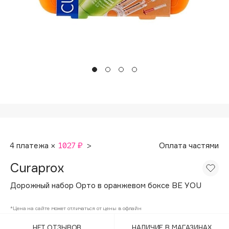
Подарки
Tom Ford
HFC
Для дома
Angiopharm
Техника
KIKO Milano
Estée Lauder
Clarins
0 - 9
100BON
4 платежа ×
1027 ₽
>
Оплата частями
22|11
Curaprox
A
Дорожный набор Орто в оранжевом боксе BE YOU
Acqua di Parma
*Цена на сайте может отличаться от цены в офлайн
Acque di Italia
НЕТ ОТЗЫВОВ
НАЛИЧИЕ В МАГАЗИНАХ