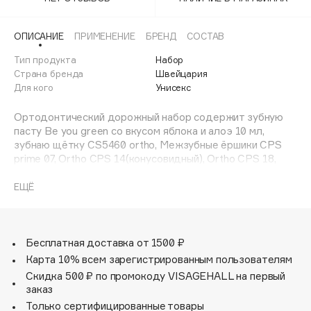
Adele for you
Финал лета
Advante
ЭКСКЛЮЗИВ
ОПИСАНИЕ
ПРИМЕНЕНИЕ
БРЕНД
СОСТАВ
1 АВГ - 31 АВГ
Aesop
Тип продукта
Набор
Age Stop
Страна бренда
Швейцария
ЭКСКЛЮЗИВ
Для кого
Унисекс
AHFA Cosmetics
Ajmal
Ортодонтический дорожный набор содержит зубную
пасту Be you green со вкусом яблока и алоэ 10 мл,
Alix Avien
зубнаю щётку CS5460 ortho, Межзубные ёршики CPS
Allies of Skin
prime 07, Ortho CPS 14(конусовидный), Ortho CPS 18,
AMAN
Держатель UHS 425.
ЕЩЁ
Amina Daudova Brushes
Зубная паста Be you pink предназначена для для
Amouage
профилактики кариеса, для осветления эмали и
снижения ее чувствительности, для укрепления зубной
Amuleto Di Casa
эмали, а также для после стоматологических
Бесплатная доставка от 1500 ₽
Angiopharm
ЭКСКЛЮЗИВ
хирургических вмешательств (удаление зубов,
Карта 10% всем зарегистрированным пользователям
Annbeauty
имплантация, операции со слизистой).
Скидка 500 ₽ по промокоду VISAGEHALL на первый
Anua
заказ
Зубная щётка CS 5460 ortho рекомендована для
Только сертифицированные товары
Apadent