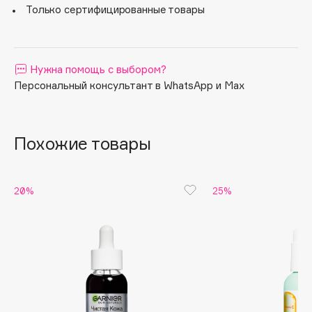
более упругая, сияющая, выглядит более здоровой.
Только сертифицированные товары
Apagard
Aravia Professional
Arcadia
Нужна помощь с выбором?
Archetype
Персональный консультант в WhatsApp и Max
Architect Demidoff
ARIVE MAKEUP
Art&Fact
Похожие товары
Art-Visage
Artdeco
20%
25%
Astra
Atelier Rebul
Augustinus Bader
Aveda
Avene