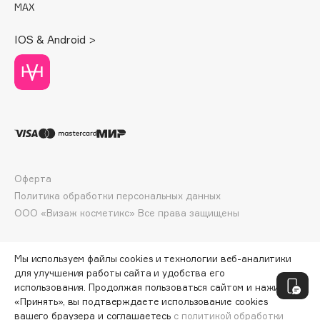
MAX
Deonica
Dessange
IOS & Android >
Dior
Divage
Dolce & Gabbana
Dolomit
Dorco
DP Daily Perfection
Dr. Vranjes Firenze
Оферта
Dr.Althea
Политика обработки персональных данных
Dr.Ceuracle
ООО «Визаж косметикс» Все права защищены
Dr.Jart+
DSD de Luxe
Мы используем файлы cookies и технологии веб-аналитики
Dyson
для улучшения работы сайта и удобства его
использования. Продолжая пользоваться сайтом и нажимая
«Принять», вы подтверждаете использование cookies
вашего браузера и соглашаетесь
с политикой обработки