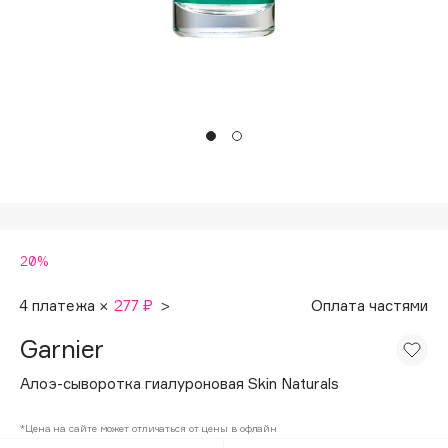
Подарки
Tom Ford
HFC
Для дома
Angiopharm
Техника
KIKO Milano
Estée Lauder
Clarins
0 - 9
20%
100BON
22|11
4 платежа ×
277 ₽
>
Оплата частями
Garnier
A
Алоэ-сыворотка гиалуроновая Skin Naturals
Acqua di Parma
*Цена на сайте может отличаться от цены в офлайн
Acque di Italia