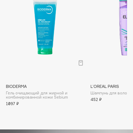
Biomed
Biorepair
Blanx
Blistex
BLOME
Boadicea The Victorious
Bobbi Brown
BOOMSHOP
BORK
Brunello Cucinelli
Bvlgari
BIODERMA
L’OREAL PARIS
Гель очищающий для жирной и
Шампунь для волос Г
by TERRY
комбинированной кожи Sebium
452 ₽
BY WISHTREND
1097 ₽
Byredo
C