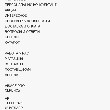
Collagenina
ПЕРСОНАЛЬНЫЙ КОНСУЛЬТАНТ
Consly
АКЦИИ
ИНТЕРЕСНОЕ
Corimo
ПРОГРАММА ЛОЯЛЬНОСТИ
CosRX
ДОСТАВКА И ОПЛАТА
Cottolina
ВОПРОСЫ И ОТВЕТЫ
БРЕНДЫ
Crescina
КАТАЛОГ
Cunzite
Curaprox
РАБОТА У НАС
МАГАЗИНЫ
КОНТАКТЫ
D
ПОСТАВЩИКАМ
АРЕНДА
d'Alba
VISAGE PRO
DABO
СЕРВИСЫ
DARLING*
VK
Darphin
TELEGRAM
Davines
WHATSAPP