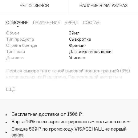
Adele for you
НЕТ ОТЗЫВОВ
НАЛИЧИЕ В МАГАЗИНАХ
Финал лета
Advante
ЭКСКЛЮЗИВ
1 АВГ - 31 АВГ
Aesop
ОПИСАНИЕ
ПРИМЕНЕНИЕ
БРЕНД
СОСТАВ
Age Stop
Объем
ЭКСКЛЮЗИВ
30мл
Тип продукта
Сыворотка
AHFA Cosmetics
Страна бренда
Франция
Ajmal
Тип кожи
Для всех типов кожи
Для кого
Унисекс
Alix Avien
Allies of Skin
Первая сыворотка с такой высокой концентрацией (3%)
AMAN
комплекса из из Глицерина, Гиалуроновой кислоты и
Алоэ Вера. Разглаживает кожу, интенсивно увлажняет и
Amina Daudova Brushes
придает упругость. Разглаживающая гиалуроновая
ЕЩЁ
Amouage
кислота, полученная путем биоферментации, известна
Amuleto Di Casa
тем, что удерживает влагу в 1 000 раз больше
собственной массы. Широко известный освежающий
Angiopharm
ЭКСКЛЮЗИВ
ингредиент, органический алоэ вера, с эффектом
Бесплатная доставка от 1500 ₽
Annbeauty
утоления жажды кожи интенсивно увлажняет кожу.
Карта 10% всем зарегистрированным пользователям
После 1-го применения кожа более мягкая, эластичная,
Anua
Скидка 500 ₽ по промокоду VISAGEHALL на первый
увлажненная. После 1 месяца использования кожа
заказ
Apadent