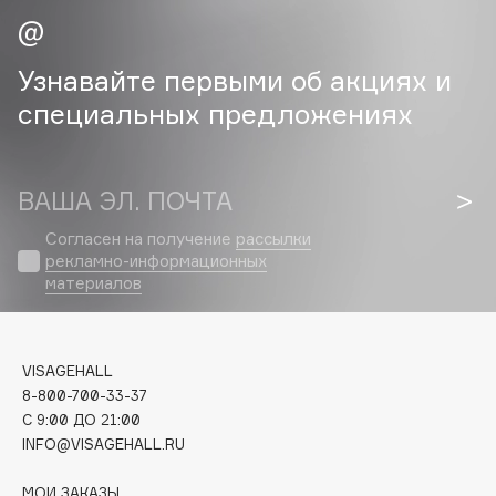
Cadence
Узнавайте первыми об акциях и
Capelli Dorati
Carbon Theory
специальных предложениях
Carmex
Carolina Herrera
ВАША ЭЛ. ПОЧТА
Catrice
Celimax
Согласен на получение
рассылки
Cettua
рекламно-информационных
материалов
Chupa Chups
Clarette
Clarins
VISAGEHALL
Clarins Precious
НОВИНКА
8-800-700-33-37
Clinique
C 9:00 ДО 21:00
INFO@VISAGEHALL.RU
Clive Christian
Club De Nuit
МОИ ЗАКАЗЫ