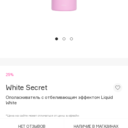
Подарки
Tom Ford
HFC
Для дома
Angiopharm
Техника
KIKO Milano
Estée Lauder
Clarins
0 - 9
25%
100BON
22|11
White Secret
Ополаскиватель с отбеливающим эффектом Liquid
A
White
Acqua di Parma
*Цена на сайте может отличаться от цены в офлайн
Acque di Italia
НЕТ ОТЗЫВОВ
НАЛИЧИЕ В МАГАЗИНАХ