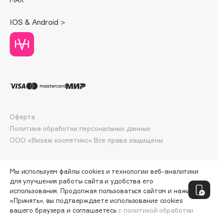
Deonica
IOS & Android >
Dessange
Dior
Divage
Dolce & Gabbana
Dolomit
Dorco
DP Daily Perfection
Оферта
Dr. Vranjes Firenze
Политика обработки персональных данных
Dr.Althea
ООО «Визаж косметикс» Все права защищены
Dr.Ceuracle
Dr.Jart+
Мы используем файлы cookies и технологии веб-аналитики
DSD de Luxe
для улучшения работы сайта и удобства его
Dyson
использования. Продолжая пользоваться сайтом и нажимая
«Принять», вы подтверждаете использование cookies
вашего браузера и соглашаетесь
с политикой обработки