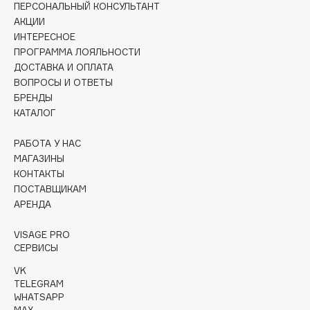
ПЕРСОНАЛЬНЫЙ КОНСУЛЬТАНТ
Collagenina
АКЦИИ
Consly
ИНТЕРЕСНОЕ
Corimo
ПРОГРАММА ЛОЯЛЬНОСТИ
CosRX
ДОСТАВКА И ОПЛАТА
ВОПРОСЫ И ОТВЕТЫ
Cottolina
БРЕНДЫ
Crescina
КАТАЛОГ
Cunzite
РАБОТА У НАС
Curaprox
МАГАЗИНЫ
КОНТАКТЫ
ПОСТАВЩИКАМ
D
АРЕНДА
d'Alba
VISAGE PRO
DABO
СЕРВИСЫ
DARLING*
VK
Darphin
TELEGRAM
WHATSAPP
Davines
MAX