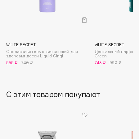
B
Babor
Baffy
Balmain Hair Couture
ЭКСКЛЮЗИВ
Banderas
WHITE SECRET
WHITE SECRET
Ополаскиватель освежающий для
Дентальный парфюм B
Basicare
здоровья дёсен Liquid Gingi
Green
Batiste
555 ₽
740 ₽
743 ₽
990 ₽
Beauty Bomb
Beauty Pati
Beautyblades
НОВИНКА
С этим товаром покупают
beautyblender
Bebble
Beverly Hills Polo Club
Biodance
Bioderma