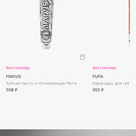
Biomed
Biorepair
Blanx
Blistex
BLOME
Boadicea The Victorious
Bobbi Brown
BOOMSHOP
бестселлер
бестселлер
BORK
MARVIS
PUPA
Brunello Cucinelli
Зубная паста отбеливающая Мята
Карандаш для губ Tru
Bvlgari
550 ₽
955 ₽
by TERRY
BY WISHTREND
Byredo
C