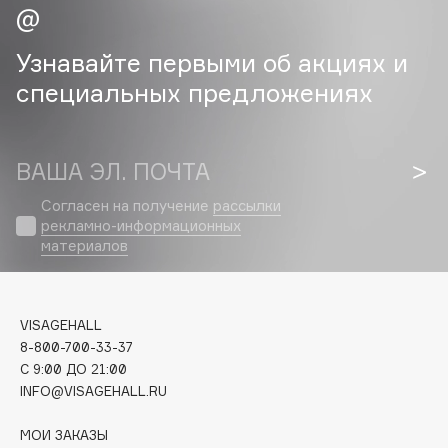
Cadence
Узнавайте первыми об акциях и
Capelli Dorati
специальных предложениях
Carbon Theory
Carmex
Carolina Herrera
ВАША ЭЛ. ПОЧТА
Catrice
Согласен на получение
рассылки
Celimax
рекламно-информационных
Cettua
материалов
Chupa Chups
Clarette
Clarins
VISAGEHALL
Clarins Precious
8-800-700-33-37
НОВИНКА
C 9:00 ДО 21:00
Clinique
INFO@VISAGEHALL.RU
Clive Christian
Club De Nuit
МОИ ЗАКАЗЫ