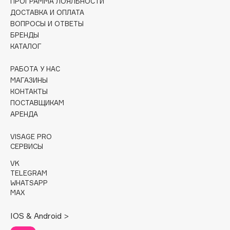
ПРОГРАММА ЛОЯЛЬНОСТИ
Collagenina
ДОСТАВКА И ОПЛАТА
Consly
ВОПРОСЫ И ОТВЕТЫ
БРЕНДЫ
Corimo
КАТАЛОГ
CosRX
Cottolina
РАБОТА У НАС
Crescina
МАГАЗИНЫ
КОНТАКТЫ
Cunzite
ПОСТАВЩИКАМ
Curaprox
АРЕНДА
VISAGE PRO
D
СЕРВИСЫ
VK
d'Alba
TELEGRAM
DABO
WHATSAPP
MAX
DARLING*
Darphin
IOS & Android >
Davines