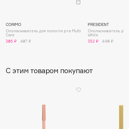
B
Babor
Baffy
CORIMO
PRESIDENT
Ополаскиватель для полости рта Multi
Ополаскиватель для
Balmain Hair Couture
ЭКСКЛЮЗИВ
Care
White
Banderas
305 ₽
407 ₽
352 ₽
440 ₽
Basicare
Batiste
Beauty Bomb
С этим товаром покупают
Beauty Pati
Beautyblades
НОВИНКА
beautyblender
Bebble
Beverly Hills Polo Club
Biodance
Bioderma