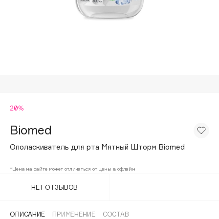
Подарки
Tom Ford
HFC
Для дома
Angiopharm
Техника
KIKO Milano
Estée Lauder
Clarins
0 - 9
20%
Biomed
100BON
22|11
Ополаскиватель для рта Мятный Шторм Biomed
*Цена на сайте может отличаться от цены в офлайн
A
НЕТ ОТЗЫВОВ
Acqua di Parma
Acque di Italia
ОПИСАНИЕ
ПРИМЕНЕНИЕ
СОСТАВ