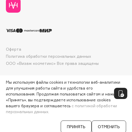
Deonica
Dessange
Dior
Divage
Dolce & Gabbana
Dolomit
Оферта
Dorco
Политика обработки персональных данных
DP Daily Perfection
ООО «Визаж косметикс» Все права защищены
Dr. Vranjes Firenze
Dr.Althea
Мы используем файлы cookies и технологии веб-аналитики
Dr.Ceuracle
для улучшения работы сайта и удобства его
использования. Продолжая пользоваться сайтом и нажимая
Dr.Jart+
«Принять», вы подтверждаете использование cookies
DSD de Luxe
вашего браузера и соглашаетесь
с политикой обработки
персональных данных.
Dyson
СООБЩИТЬ О ПОСТУПЛЕНИИ
398 ₽
ПРИНЯТЬ
ОТМЕНИТЬ