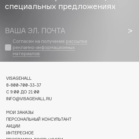
специальных предложениях
Cadence
Capelli Dorati
ВАША ЭЛ. ПОЧТА
Carbon Theory
Carmex
Согласен на получение
рассылки
Carolina Herrera
рекламно-информационных
материалов
Catrice
Celimax
Cettua
VISAGEHALL
Chupa Chups
8-800-700-33-37
Clarette
C 9:00 ДО 21:00
Clarins
INFO@VISAGEHALL.RU
Clarins Precious
НОВИНКА
МОИ ЗАКАЗЫ
Clinique
ПЕРСОНАЛЬНЫЙ КОНСУЛЬТАНТ
Clive Christian
АКЦИИ
ИНТЕРЕСНОЕ
Club De Nuit