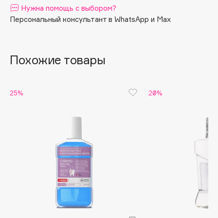
Нужна помощь с выбором?
Apagard
Персональный консультант в WhatsApp и Max
Aravia Professional
Arcadia
Archetype
Похожие товары
Architect Demidoff
ARIVE MAKEUP
25%
20%
Art&Fact
Art-Visage
Artdeco
Astra
Atelier Rebul
Augustinus Bader
Aveda
Avene