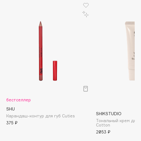
Biomed
Biorepair
Blanx
Blistex
BLOME
Boadicea The Victorious
Bobbi Brown
BOOMSHOP
BORK
Brunello Cucinelli
Bvlgari
by TERRY
бестселлер
BY WISHTREND
SHU
SHIKSTUDIO
Карандаш-контур для губ Cuties
Byredo
Тональный крем для л
375 ₽
Cotton
2053 ₽
C