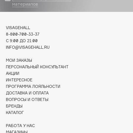
материалов
Deonica
Dessange
Dior
VISAGEHALL
Divage
8-800-700-33-37
Dolce & Gabbana
C 9:00 ДО 21:00
Dolomit
INFO@VISAGEHALL.RU
Dorco
МОИ ЗАКАЗЫ
DP Daily Perfection
ПЕРСОНАЛЬНЫЙ КОНСУЛЬТАНТ
Dr. Vranjes Firenze
АКЦИИ
Dr.Althea
ИНТЕРЕСНОЕ
ПРОГРАММА ЛОЯЛЬНОСТИ
Dr.Ceuracle
ДОСТАВКА И ОПЛАТА
Dr.Jart+
ВОПРОСЫ И ОТВЕТЫ
DSD de Luxe
БРЕНДЫ
Dyson
КАТАЛОГ
РАБОТА У НАС
МАГАЗИНЫ