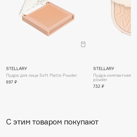
B
Babor
Baffy
Balmain Hair Couture
ЭКСКЛЮЗИВ
Banderas
Basicare
Batiste
STELLARY
STELLARY
Beauty Bomb
Пудра для лица Soft Matte Powder
Пудра компактная са
Beauty Pati
powder
697 ₽
Beautyblades
732 ₽
НОВИНКА
beautyblender
Bebble
Beverly Hills Polo Club
С этим товаром покупают
Biodance
Bioderma