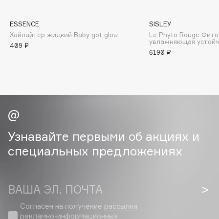
Collagenina
Consly
ESSENCE
SISLEY
Corimo
Хайлайтер жидкий Baby got glow
Le Phyto Rouge Фито
увлажняющая устойч
409 ₽
CosRX
6190 ₽
Cottolina
Crescina
Cunzite
Curaprox
Узнавайте первыми об акциях и
D
специальных предложениях
d'Alba
DABO
DARLING*
ВАША ЭЛ. ПОЧТА
Darphin
Согласен на получение
рассылки
Davines
рекламно-информационных