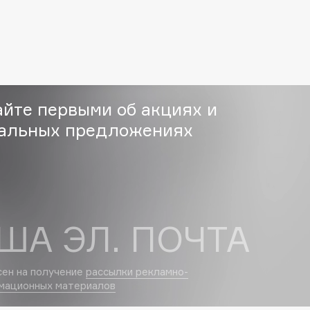
Etude organix
Eva Mosaic
Ex Nihilo
EXOARI L
айте первыми об акциях и
альных предложениях
Fragrance Du Bois
Frederic Malle
Frudia
ША ЭЛ. ПОЧТА
Funny Organix
сен на получение
рассылки рекламно-
мационных материалов