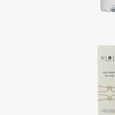
Подарки
0 - 9
Для дома
100BON
22|11
Техника
A
Acqua di Parma
Amina Daudova Brushes
Acque di Italia
Amouage
Adele for you
Amuleto Di Casa
Advante
Angiopharm
ЭКСКЛЮЗИВ
ЭКСКЛЮЗИВ
Aesop
Annbeauty
Age Stop
Anua
ЭКСКЛЮЗИВ
Apadent
AHFA Cosmetics
Apagard
Ajmal