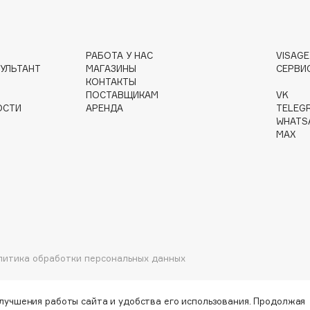
Gourmandise
РАБОТА У НАС
VISAG
УЛЬТАНТ
МАГАЗИНЫ
СЕРВИ
Grace Day
КОНТАКТЫ
Guerlain
ПОСТАВЩИКАМ
VK
ОСТИ
АРЕНДА
TELEG
Guess
WHATS
MAX
Holika Holika
Holly Polly
литика обработки персональных данных
Holy Land
улучшения работы сайта и удобства его использования. Продолжая