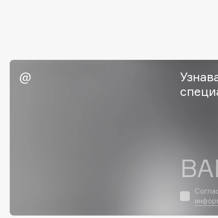
Eigshow
EpilProfi
Elemis
Erborian
Elian Russia
Essence
Elie Saab
Essential Parfums Paris
Узнав
специ
F
FANE
Flipper
Farmstay
FLOEMA
Felce Azzurra
Floraïku
ВА
Fillerina
Forlle'd
ЭКСКЛЮЗИВ
Fiona Franchimon
Согла
инфор