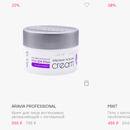
D
25%
30%
d'Alba
Dior
DABO
Divage
DARLING*
Dolce & Gabbana
Darphin
Dolomit
Davines
Dorco
Deonica
DP Daily Perfection
Dessange
Dr. Vranjes Firenze
E
Eat My
Ella Bartsueva Brushes
ARAVIA PROFESSIONAL
MIXIT
Крем для лица интенсивно
Гель с кис
Ecolatier
EMBRACE Haircare
увлажняющий с мочевиной
проблемно
Ecotools
Emmanuelle Jane
599 ₽
798 ₽
486 ₽
694
EGIA
Enough