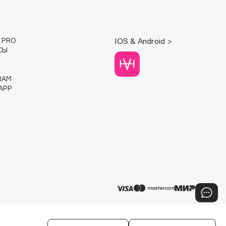
E PRO
IOS & Android >
СЫ
RAM
APP