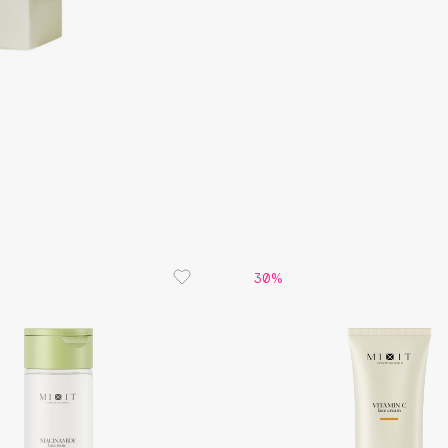
Aveda
Avene
Boadicea The Victorious
Bobbi Brown
BOOMSHOP
30%
BORK
Brunello Cucinelli
Bvlgari
by TERRY
BY WISHTREND
Byredo