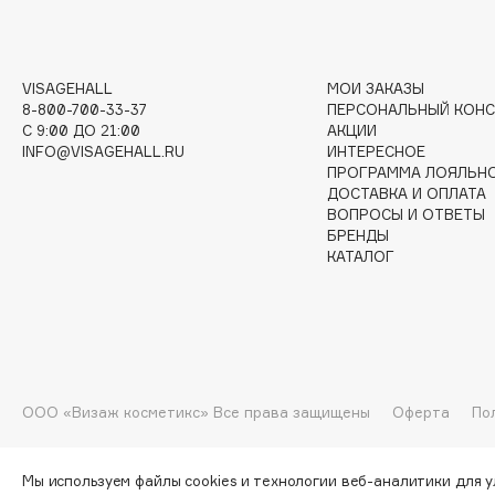
G
Garnier
Giardino Magico
VISAGEHALL
МОИ ЗАКАЗЫ
8-800-700-33-37
ПЕРСОНАЛЬНЫЙ КОНС
Gecko
Gillette
C 9:00 ДО 21:00
АКЦИИ
Geltek
Givenchy
INFO@VISAGEHALL.RU
ИНТЕРЕСНОЕ
ПРОГРАММА ЛОЯЛЬН
Genosys
Global Keratin
ЭКСКЛЮЗИВ
ДОСТАВКА И ОПЛАТА
Global White
Geomar
ВОПРОСЫ И ОТВЕТЫ
БРЕНДЫ
КАТАЛОГ
H
Hadat Cosmetics
HELIBEAUTY
Hamis
Hempz
ООО «Визаж косметикс» Все права защищены
Оферта
По
Hapica
HFC
Мы используем файлы cookies и технологии веб-аналитики для 