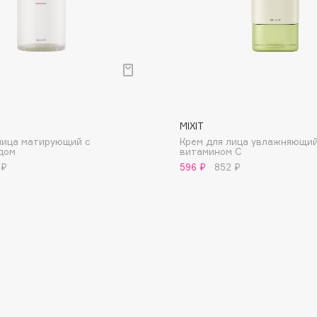
Consly
MIXIT
Corimo
лица матирующий с
Крем для лица увлажняющий
CosRX
дом
витамином С
 ₽
596 ₽
852 ₽
Cottolina
Crescina
Cunzite
Curaprox