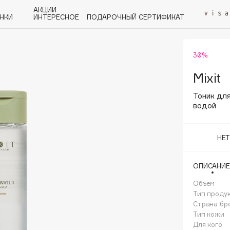
АКЦИИ
НКИ
ИНТЕРЕСНОЕ
ПОДАРОЧНЫЙ СЕРТИФИКАТ
30%
P
Q
R
S
T
U
V
W
Y
Z
А - Я
Mixit
Тоник для
водой
НЕ
Angiopharm
KIKO Milano
ОПИСАНИЕ
Estée Lauder
Объем
Clarins
Тип проду
Страна бр
Тип кожи
Для кого