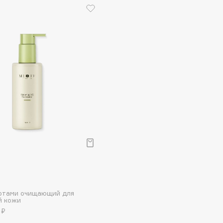
Dr.Althea
Dr.Ceuracle
Dr.Jart+
DSD de Luxe
Dyson
Estrâde
лотами очищающий для
Estée Lauder
й кожи
Etat Pur
 ₽
Etude House