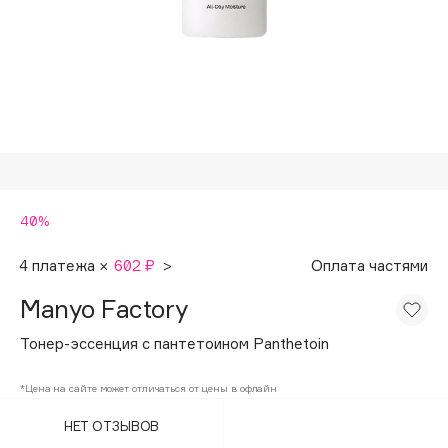
Подарки
Tom Ford
HFC
Для дома
Angiopharm
Техника
KIKO Milano
Estée Lauder
Clarins
0 - 9
40%
100BON
4 платежа ×
602 ₽
>
Оплата частями
22|11
Manyo Factory
Тонер-эссенция с пантетоином Panthetoin
A
*Цена на сайте может отличаться от цены в офлайн
Acqua di Parma
НЕТ ОТЗЫВОВ
Acque di Italia