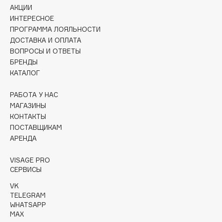
Collagenina
АКЦИИ
ИНТЕРЕСНОЕ
Consly
ПРОГРАММА ЛОЯЛЬНОСТИ
Corimo
ДОСТАВКА И ОПЛАТА
CosRX
ВОПРОСЫ И ОТВЕТЫ
Cottolina
БРЕНДЫ
КАТАЛОГ
Crescina
Cunzite
РАБОТА У НАС
Curaprox
МАГАЗИНЫ
КОНТАКТЫ
ПОСТАВЩИКАМ
D
АРЕНДА
d'Alba
VISAGE PRO
СЕРВИСЫ
DABO
VK
DARLING*
TELEGRAM
Darphin
WHATSAPP
MAX
Davines