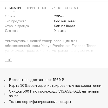
Adele for you
Финал лета
ОПИСАНИЕ
ПРИМЕНЕНИЕ
БРЕНД
СОСТАВ
Advante
ЭКСКЛЮЗИВ
1 АВГ - 31 АВГ
Объем
200мл
Aesop
Тип продукта
Лосьон/Тоник
Age Stop
Страна бренда
ЭКСКЛЮЗИВ
Южная Корея
Для кого
Унисекс
AHFA Cosmetics
Ajmal
Ультраувлажняющий тонер-эссенция для
Alix Avien
обезвоженной кожи Manyo Panthetoin Essence Toner
успокаивает раздражение, устраняет шелушение и
Allies of Skin
восстанавливает кожу, повреждённую ветром,
AMAN
перепадом температур и другими внешними
ЕЩЁ
раздражителями. Интенсивно увлажняет и запирает
Amina Daudova Brushes
влагу в клетках, укрепляет естественный защитный
Amouage
барьер, предотвращает обезвоженность и снижает
Amuleto Di Casa
чувствительность. Не содержит отдушек и красителей.
Бесплатная доставка от 1500 ₽
Гипоаллергенная формула подходит для
Карта 10% всем зарегистрированным пользователям
Angiopharm
ЭКСКЛЮЗИВ
чувствительной кожи.
Скидка 500 ₽ по промокоду VISAGEHALL на первый
Annbeauty
заказ
Anua
Только сертифицированные товары
Apadent