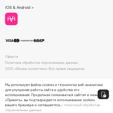
Deonica
IOS & Android >
Dessange
Dior
Divage
Dolce & Gabbana
Dolomit
Dorco
DP Daily Perfection
Оферта
Dr. Vranjes Firenze
Политика обработки персональных данных
Dr.Althea
ООО «Визаж косметикс» Все права защищены
Dr.Ceuracle
Dr.Jart+
Мы используем файлы cookies и технологии веб-аналитики
DSD de Luxe
для улучшения работы сайта и удобства его
использования. Продолжая пользоваться сайтом и нажимая
Dyson
«Принять», вы подтверждаете использование cookies
вашего браузера и соглашаетесь
с политикой обработки
персональных данных.
СООБЩИТЬ О ПОСТУПЛЕНИИ
4018 ₽