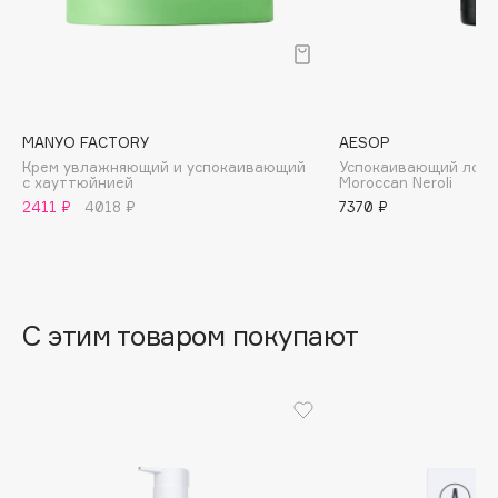
B
Babor
Baffy
Balmain Hair Couture
ЭКСКЛЮЗИВ
MANYO FACTORY
AESOP
Banderas
Крем увлажняющий и успокаивающий
Успокаивающий лось
с хауттюйнией
Moroccan Neroli
Basicare
2411 ₽
4018 ₽
7370 ₽
Batiste
Beauty Bomb
Beauty Pati
Beautyblades
НОВИНКА
С этим товаром покупают
beautyblender
Bebble
Beverly Hills Polo Club
Biodance
Bioderma