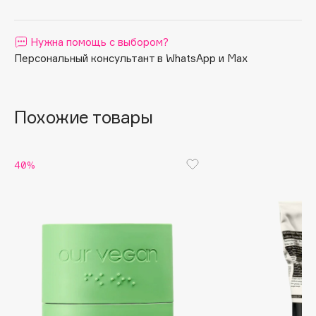
Apagard
Aravia Professional
Нужна помощь с выбором?
Arcadia
Персональный консультант в WhatsApp и Max
Archetype
Architect Demidoff
Похожие товары
ARIVE MAKEUP
Art&Fact
Art-Visage
40%
Artdeco
Astra
Atelier Rebul
Augustinus Bader
Aveda
Avene