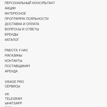
ПЕРСОНАЛЬНЫЙ КОНСУЛЬТАНТ
Collagenina
АКЦИИ
Consly
ИНТЕРЕСНОЕ
Corimo
ПРОГРАММА ЛОЯЛЬНОСТИ
CosRX
ДОСТАВКА И ОПЛАТА
ВОПРОСЫ И ОТВЕТЫ
Cottolina
БРЕНДЫ
Crescina
КАТАЛОГ
Cunzite
Curaprox
РАБОТА У НАС
МАГАЗИНЫ
КОНТАКТЫ
D
ПОСТАВЩИКАМ
АРЕНДА
d'Alba
VISAGE PRO
DABO
СЕРВИСЫ
DARLING*
VK
Darphin
TELEGRAM
WHATSAPP
Davines