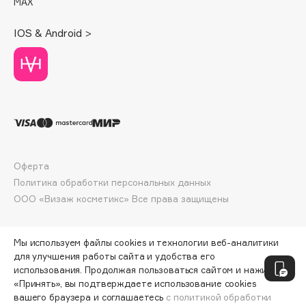
MAX
Deonica
Dessange
IOS & Android >
Dior
Divage
Dolce & Gabbana
Dolomit
Dorco
DP Daily Perfection
Dr. Vranjes Firenze
Оферта
Политика обработки персональных данных
Dr.Althea
ООО «Визаж косметикс» Все права защищены
Dr.Ceuracle
Dr.Jart+
DSD de Luxe
Мы используем файлы cookies и технологии веб-аналитики
для улучшения работы сайта и удобства его
Dyson
использования. Продолжая пользоваться сайтом и нажимая
«Принять», вы подтверждаете использование cookies
вашего браузера и соглашаетесь
с политикой обработки