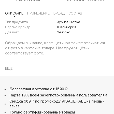
Adele for you
Финал лета
Advante
ЭКСКЛЮЗИВ
ОПИСАНИЕ
ПРИМЕНЕНИЕ
БРЕНД
СОСТАВ
1 АВГ - 31 АВГ
Aesop
Тип продукта
Зубная щетка
Age Stop
Страна бренда
Швейцария
ЭКСКЛЮЗИВ
Для кого
Унисекс
AHFA Cosmetics
Ajmal
Обращаем внимание, цвет щетинок может отличаться
от фото в карточке товара. Цвет ручки щётки
Alix Avien
соответствует фото.
Allies of Skin
AMAN
Щетка предназначена для ежедневного очищения
зубов. Щетка содержит 5460 мягких активных щетинок
ЕЩЁ
Amina Daudova Brushes
(диаметр 0,10мм) и обеспечивает качественное и
Amouage
нетравматичное удаление зубного налета.
Amuleto Di Casa
Бесплатная доставка от 1500 ₽
Angiopharm
ЭКСКЛЮЗИВ
Карта 10% всем зарегистрированным пользователям
Annbeauty
Скидка 500 ₽ по промокоду VISAGEHALL на первый
Anua
заказ
Только сертифицированные товары
Apadent