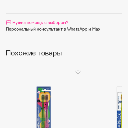
Apagard
Aravia Professional
Нужна помощь с выбором?
Arcadia
Персональный консультант в WhatsApp и Max
Archetype
Architect Demidoff
ARIVE MAKEUP
Похожие товары
Art&Fact
Art-Visage
Artdeco
Astra
Atelier Rebul
Augustinus Bader
Aveda
Avene