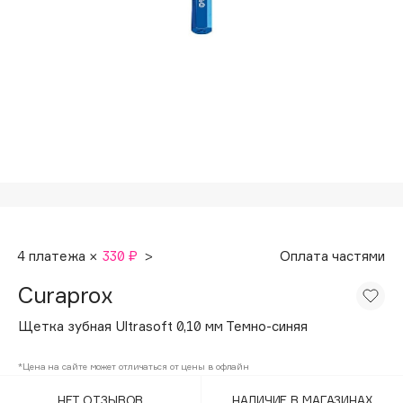
Подарки
Tom Ford
HFC
Для дома
Angiopharm
Техника
KIKO Milano
Estée Lauder
Clarins
0 - 9
100BON
4 платежа ×
330 ₽
>
Оплата частями
22|11
Curaprox
A
Щетка зубная Ultrasoft 0,10 мм Темно-синяя
Acqua di Parma
*Цена на сайте может отличаться от цены в офлайн
Acque di Italia
НЕТ ОТЗЫВОВ
НАЛИЧИЕ В МАГАЗИНАХ