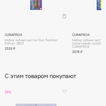
B
Babor
Baffy
Balmain Hair Couture
ЭКСКЛЮЗИВ
Banderas
CURAPROX
CURAPROX
Набор зубных щеток Duo Summer
Набор зубных щеток U
Basicare
Edition 2025
(салатовый-голубой
CURAPROX
Batiste
2539 ₽
3578 ₽
Beauty Bomb
Beauty Pati
Beautyblades
НОВИНКА
beautyblender
С этим товаром покупают
Bebble
Beverly Hills Polo Club
25%
Biodance
Bioderma