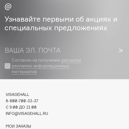
Cadence
Узнавайте первыми об акциях и
Capelli Dorati
специальных предложениях
Carbon Theory
Carmex
Carolina Herrera
ВАША ЭЛ. ПОЧТА
Catrice
Celimax
Согласен на получение
рассылки
рекламно-информационных
Cettua
материалов
Chupa Chups
Clarette
Clarins
VISAGEHALL
Clarins Precious
8-800-700-33-37
НОВИНКА
C 9:00 ДО 21:00
Clinique
INFO@VISAGEHALL.RU
Clive Christian
Club De Nuit
МОИ ЗАКАЗЫ