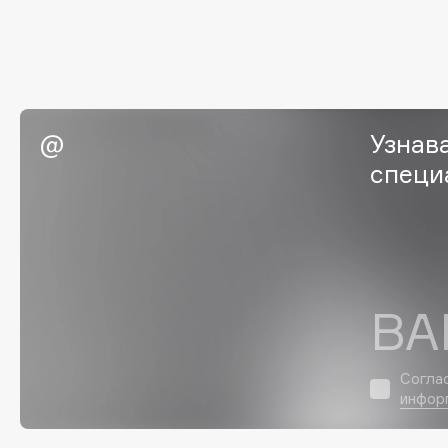
Eigshow
EpilProfi
Elemis
Erborian
Elian Russia
Essence
Elie Saab
Essential Parfums Paris
Узнав
специ
F
FANE
Flipper
Farmstay
FLOEMA
ВА
Felce Azzurra
Floraïku
Fillerina
Forlle'd
ЭКСКЛЮЗИВ
Согла
Fiona Franchimon
инфор