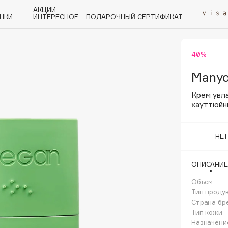
АКЦИИ
НКИ
ИНТЕРЕСНОЕ
ПОДАРОЧНЫЙ СЕРТИФИКАТ
40%
P
Q
R
S
T
U
V
W
Y
Z
А - Я
Manyo
Крем увл
хауттюйн
НЕ
Angiopharm
KIKO Milano
ОПИСАНИЕ
Estée Lauder
Объем
Clarins
Тип проду
Страна бр
Тип кожи
Назначени