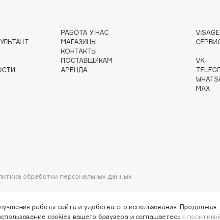
РАБОТА У НАС
VISAG
Gourmandise
УЛЬТАНТ
МАГАЗИНЫ
СЕРВИ
Grace Day
КОНТАКТЫ
ПОСТАВЩИКАМ
VK
Guerlain
ОСТИ
АРЕНДА
TELEG
Guess
WHATS
MAX
Holika Holika
литика обработки персональных данных
Holly Polly
Holy Land
улучшения работы сайта и удобства его использования. Продолжая
использование cookies вашего браузера и соглашаетесь
с политико