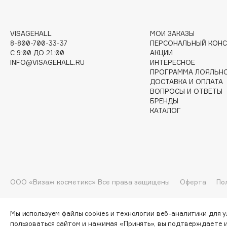
G
VISAGEHALL
МОИ ЗАКАЗЫ
Garnier
Giardino Magico
8-800-700-33-37
ПЕРСОНАЛЬНЫЙ КОНС
Gecko
Gillette
C 9:00 ДО 21:00
АКЦИИ
INFO@VISAGEHALL.RU
ИНТЕРЕСНОЕ
Geltek
Givenchy
ПРОГРАММА ЛОЯЛЬН
Genosys
Global Keratin
ДОСТАВКА И ОПЛАТА
ЭКСКЛЮЗИВ
ВОПРОСЫ И ОТВЕТЫ
Global White
Geomar
БРЕНДЫ
КАТАЛОГ
H
Hadat Cosmetics
HELIBEAUTY
ООО «Визаж косметикс» Все права защищены
Оферта
По
Hamis
Hempz
Hapica
HFC
Мы используем файлы cookies и технологии веб-аналитики для 
пользоваться сайтом и нажимая «Принять», вы подтверждаете 