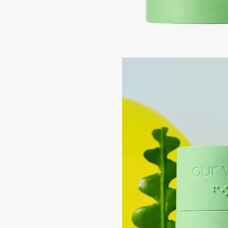
Подарки
0 - 9
Для дома
100BON
22|11
Техника
A
Acqua di Parma
Amina Daudova Brushes
Acque di Italia
Amouage
Adele for you
Amuleto Di Casa
Advante
Angiopharm
ЭКСКЛЮЗИВ
ЭКСКЛЮЗИВ
Aesop
Annbeauty
Age Stop
Anua
ЭКСКЛЮЗИВ
Apadent
AHFA Cosmetics
Apagard
Ajmal