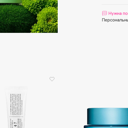
Aveda
Avene
Нужна по
Персональны
Boadicea The Victorious
Bobbi Brown
BOOMSHOP
BORK
Brunello Cucinelli
Bvlgari
by TERRY
BY WISHTREND
Byredo