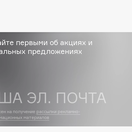
Etude organix
Eva Mosaic
Ex Nihilo
EXOARI L
айте первыми об акциях и
альных предложениях
Fragrance Du Bois
Frederic Malle
ША ЭЛ. ПОЧТА
Frudia
Funny Organix
сен на получение
рассылки рекламно-
мационных материалов