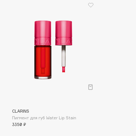
D
d'Alba
Dior
DABO
Divage
DARLING*
Dolce & Gabbana
Darphin
Dolomit
Davines
Dorco
Deonica
DP Daily Perfection
Dessange
Dr. Vranjes Firenze
E
Eat My
Ella Bartsueva Brushes
CLARINS
Пигмент для губ Water Lip Stain
Ecolatier
EMBRACE Haircare
3350 ₽
Ecotools
Emmanuelle Jane
EGIA
Enough