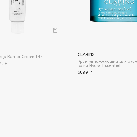
р
Consly
CLARINS
Corimo
ца Barrier Cream 147
Крем увлажняющий для очен
75 ₽
CosRX
кожи Hydra-Essentiel
5800 ₽
Cottolina
Crescina
Cunzite
Curaprox