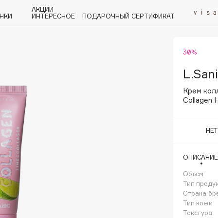
АКЦИИ
НКИ
ИНТЕРЕСНОЕ
ПОДАРОЧНЫЙ СЕРТИФИКАТ
30%
P
Q
R
S
T
U
V
W
Y
Z
А - Я
L.San
Крем колл
Collagen 
НЕ
Angiopharm
KIKO Milano
ОПИСАНИЕ
Estée Lauder
Объем
Clarins
Тип проду
Страна бр
Тип кожи
Текстура