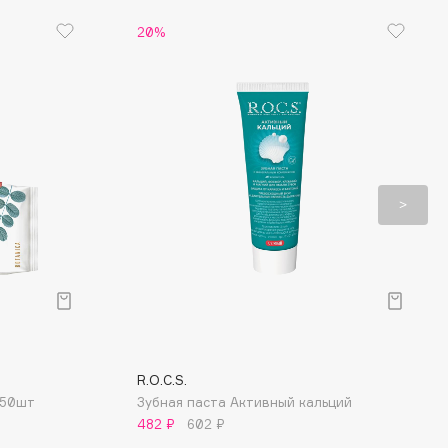
20%
R.O.C.S.
 50шт
Зубная паста Активный кальций
482 ₽
602 ₽