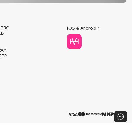
E PRO
IOS & Android >
СЫ
RAM
APP