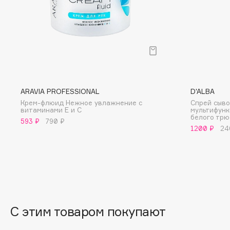
BLOME
C
Cadence
Chupa Chups
ARAVIA PROFESSIONAL
D'ALBA
Capelli Dorati
Clarette
Крем-флюид Нежное увлажнение с
Спрей сыв
Carbon Theory
Clarins
витаминами Е и С
мультифунк
белого тр
593 ₽
790 ₽
Carmex
Clarins Precious
НОВИНКА
1200 ₽
24
Carolina Herrera
Clinique
Catrice
Clive Christian
Celimax
Club De Nuit
Cettua
Collagenina
С этим товаром покупают