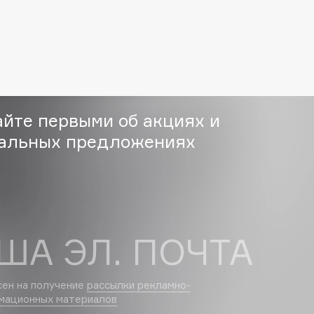
Etude organix
Eva Mosaic
Ex Nihilo
EXOARI L
айте первыми об акциях и
альных предложениях
Fragrance Du Bois
Frederic Malle
Frudia
ША ЭЛ. ПОЧТА
Funny Organix
сен на получение
рассылки рекламно-
мационных материалов