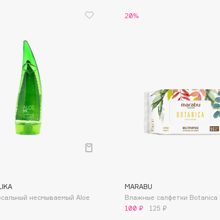
20%
Dr.Althea
Dr.Ceuracle
Dr.Jart+
DSD de Luxe
Dyson
Estrâde
LIKA
MARABU
Estée Lauder
рсальный несмываемый Aloe
Влажные салфетки Botanica
Etat Pur
100 ₽
125 ₽
Etude House