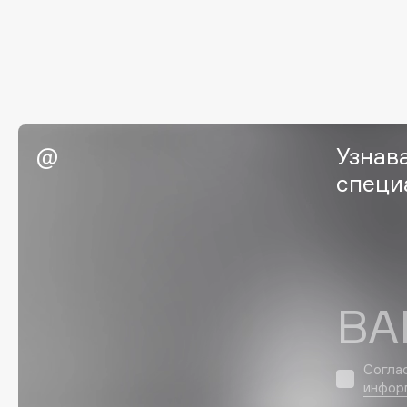
Eigshow
EpilProfi
Elemis
Erborian
Elian Russia
Essence
Elie Saab
Essential Parfums Paris
Узнав
специ
F
FANE
Flipper
Farmstay
FLOEMA
Felce Azzurra
Floraïku
ВА
Fillerina
Forlle'd
ЭКСКЛЮЗИВ
Fiona Franchimon
Согла
инфор