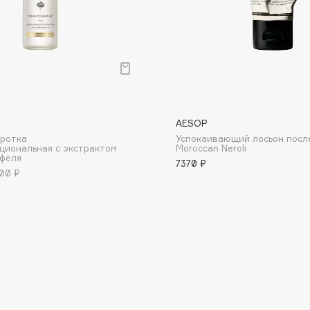
Consly
AESOP
Corimo
оротка
Успокаивающий лосьон посл
CosRX
циональная с экстрактом
Moroccan Neroli
юфеля
7370 ₽
Cottolina
00 ₽
Crescina
Cunzite
Curaprox