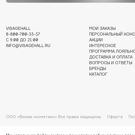
G
Garnier
Giardino Magico
VISAGEHALL
МОИ ЗАКАЗЫ
Gecko
Gillette
8-800-700-33-37
ПЕРСОНАЛЬНЫЙ КОНС
Geltek
Givenchy
C 9:00 ДО 21:00
АКЦИИ
INFO@VISAGEHALL.RU
ИНТЕРЕСНОЕ
Genosys
Global Keratin
ЭКСКЛЮЗИВ
ПРОГРАММА ЛОЯЛЬН
Global White
ДОСТАВКА И ОПЛАТА
Geomar
ВОПРОСЫ И ОТВЕТЫ
БРЕНДЫ
КАТАЛОГ
H
Hadat Cosmetics
HELIBEAUTY
Hamis
Hempz
ООО «Визаж косметикс» Все права защищены
Оферта
По
Hapica
HFC