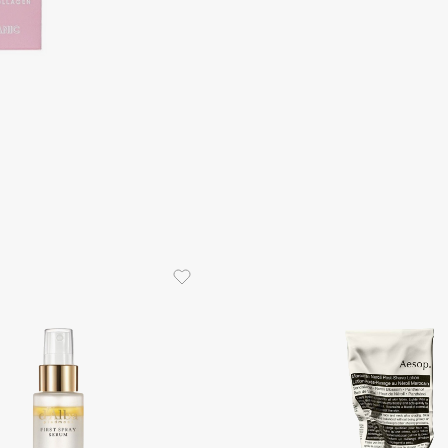
Aveda
Avene
Boadicea The Victorious
Bobbi Brown
BOOMSHOP
BORK
Brunello Cucinelli
Bvlgari
by TERRY
BY WISHTREND
Byredo