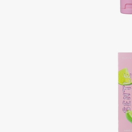
Подарки
0 - 9
Для дома
100BON
22|11
Техника
A
Acqua di Parma
Amina Daudova Brushes
Acque di Italia
Amouage
Adele for you
Amuleto Di Casa
Advante
Angiopharm
ЭКСКЛЮЗИВ
ЭКСКЛЮЗИВ
Aesop
Annbeauty
Age Stop
Anua
ЭКСКЛЮЗИВ
Apadent
AHFA Cosmetics
Apagard
Ajmal