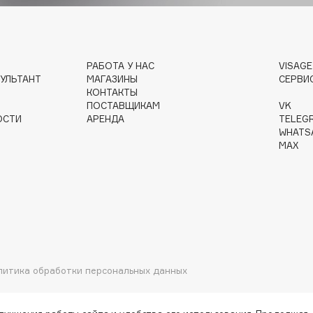
Gourmandise
РАБОТА У НАС
VISAG
Grace Day
УЛЬТАНТ
МАГАЗИНЫ
СЕРВИ
Guerlain
КОНТАКТЫ
ПОСТАВЩИКАМ
VK
Guess
ОСТИ
АРЕНДА
TELEG
WHATS
MAX
Holika Holika
Holly Polly
литика обработки персональных данных
Holy Land