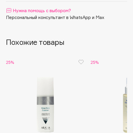
Apagard
Нужна помощь с выбором?
Aravia Professional
Персональный консультант в WhatsApp и Max
Arcadia
Archetype
Похожие товары
Architect Demidoff
ARIVE MAKEUP
Art&Fact
25%
25%
Art-Visage
Artdeco
Astra
Atelier Rebul
Augustinus Bader
Aveda
Avene