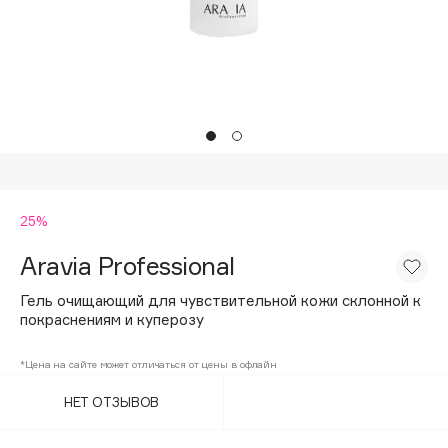
Подарки
Tom Ford
HFC
Для дома
Angiopharm
Техника
KIKO Milano
Estée Lauder
Clarins
0 - 9
25%
Aravia Professional
100BON
22|11
Гель очищающий для чувствительной кожи склонной к
покраснениям и куперозу
A
*Цена на сайте может отличаться от цены в офлайн
НЕТ ОТЗЫВОВ
Acqua di Parma
Acque di Italia