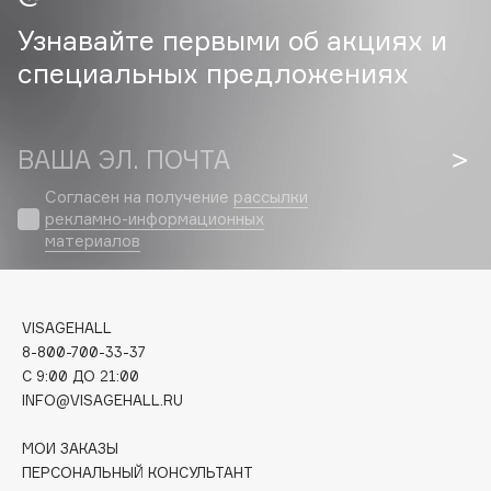
Узнавайте первыми об акциях и
Cadence
специальных предложениях
Capelli Dorati
Carbon Theory
Carmex
ВАША ЭЛ. ПОЧТА
Carolina Herrera
Catrice
Согласен на получение
рассылки
рекламно-информационных
Celimax
материалов
Cettua
Chupa Chups
Clarette
VISAGEHALL
Clarins
8-800-700-33-37
C 9:00 ДО 21:00
Clarins Precious
НОВИНКА
INFO@VISAGEHALL.RU
Clinique
Clive Christian
МОИ ЗАКАЗЫ
ПЕРСОНАЛЬНЫЙ КОНСУЛЬТАНТ
Club De Nuit