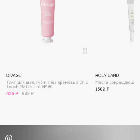
Biomed
Biorepair
Blanx
Blistex
BLOME
Boadicea The Victorious
Bobbi Brown
BOOMSHOP
BORK
DIVAGE
HOLY LAND
Brunello Cucinelli
Тинт для щек, губ и глаз кремовый Chic
Маска сокращающая 
Touch Matte Tint № 01
1580 ₽
Bvlgari
426 ₽
609 ₽
by TERRY
BY WISHTREND
Byredo
C