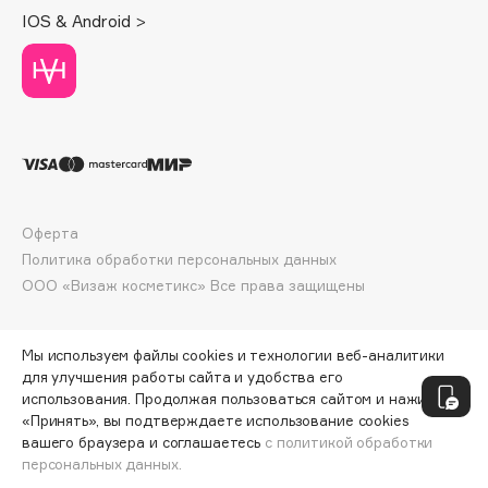
Deonica
IOS & Android >
Dessange
Dior
Divage
Dolce & Gabbana
Dolomit
Dorco
DP Daily Perfection
Оферта
Политика обработки персональных данных
Dr. Vranjes Firenze
ООО «Визаж косметикс» Все права защищены
Dr.Althea
Dr.Ceuracle
Dr.Jart+
Мы используем файлы cookies и технологии веб-аналитики
для улучшения работы сайта и удобства его
DSD de Luxe
использования. Продолжая пользоваться сайтом и нажимая
Dyson
«Принять», вы подтверждаете использование cookies
вашего браузера и соглашаетесь
с политикой обработки
персональных данных.
СООБЩИТЬ О ПОСТУПЛЕНИИ
810 ₽