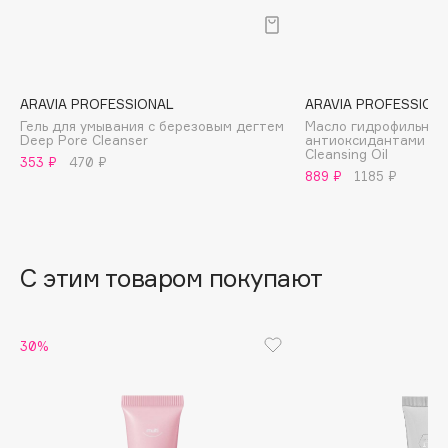
B
Babor
Baffy
ARAVIA PROFESSIONAL
ARAVIA PROFESSION
Balmain Hair Couture
ЭКСКЛЮЗИВ
Гель для умывания с березовым дегтем
Масло гидрофильное 
Deep Pore Cleanser
антиоксидантами и 
Banderas
Cleansing Oil
353 ₽
470 ₽
Basicare
889 ₽
1185 ₽
Batiste
Beauty Bomb
Beauty Pati
С этим товаром покупают
Beautyblades
НОВИНКА
beautyblender
Bebble
30%
Beverly Hills Polo Club
Biodance
Bioderma