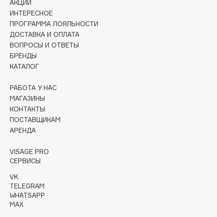
АКЦИИ
Collagenina
ИНТЕРЕСНОЕ
Consly
ПРОГРАММА ЛОЯЛЬНОСТИ
Corimo
ДОСТАВКА И ОПЛАТА
ВОПРОСЫ И ОТВЕТЫ
CosRX
БРЕНДЫ
Cottolina
КАТАЛОГ
Crescina
Cunzite
РАБОТА У НАС
МАГАЗИНЫ
Curaprox
КОНТАКТЫ
ПОСТАВЩИКАМ
АРЕНДА
D
VISAGE PRO
d'Alba
СЕРВИСЫ
DABO
VK
DARLING*
TELEGRAM
WHATSAPP
Darphin
MAX
Davines