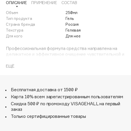
ОПИСАНИЕ
ПРИМЕНЕНИЕ
СОСТАВ
Adele for you
Финал лета
Advante
Объем
250мл
ЭКСКЛЮЗИВ
Тип продукта
Гель
1 АВГ - 31 АВГ
Aesop
Страна бренда
Россия
Age Stop
Текстура
Гелевая
ЭКСКЛЮЗИВ
Для кого
Для нее
AHFA Cosmetics
Ajmal
Профессиональная формула средства направлена на
деликатное и эффективное очищение чувствительной и
Alix Avien
реактивной кожи, с признаками купероза. Наличие в
Allies of Skin
составе мягких ПАВ обеспечивает бережное очищение
ЕЩЁ
AMAN
кожи от поверхностных загрязнений и макияжа, без
нарушения защитного липидного барьера. Применение
Amina Daudova Brushes
средства в рамках профессиональной процедуры
Amouage
идеально подготавливает чувствительную кожу с
Бесплатная доставка от 1500 ₽
признаками купероза к дальнейшему интенсивному
Amuleto Di Casa
Карта 10% всем зарегистрированным пользователям
уходу.
Скидка 500 ₽ по промокоду VISAGEHALL на первый
Angiopharm
ЭКСКЛЮЗИВ
заказ
Annbeauty
Только сертифицированные товары
Anua
Apadent