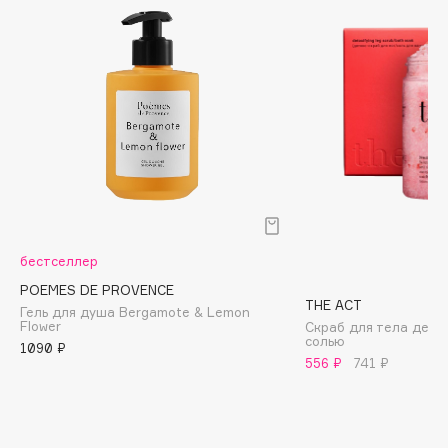
Biomed
Biorepair
Blanx
Blistex
BLOME
Boadicea The Victorious
Bobbi Brown
BOOMSHOP
BORK
Brunello Cucinelli
бестселлер
Bvlgari
POEMES DE PROVENCE
THE ACT
Гель для душа Bergamote & Lemon
by TERRY
Flower
Скраб для тела дето
солью
BY WISHTREND
1090 ₽
556 ₽
741 ₽
Byredo
C