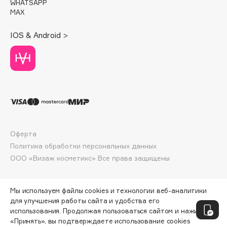
WHATSAPP
Deonica
MAX
Dessange
IOS & Android >
Dior
Divage
Dolce & Gabbana
Dolomit
Dorco
DP Daily Perfection
Dr. Vranjes Firenze
Оферта
Dr.Althea
Политика обработки персональных данных
Dr.Ceuracle
ООО «Визаж косметикс» Все права защищены
Dr.Jart+
DSD de Luxe
Мы используем файлы cookies и технологии веб-аналитики
Dyson
для улучшения работы сайта и удобства его
использования. Продолжая пользоваться сайтом и нажимая
«Принять», вы подтверждаете использование cookies