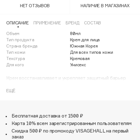
Adele for you
НЕТ ОТЗЫВОВ
НАЛИЧИЕ В МАГАЗИНАХ
Финал лета
Advante
ЭКСКЛЮЗИВ
1 АВГ - 31 АВГ
Aesop
ОПИСАНИЕ
ПРИМЕНЕНИЕ
БРЕНД
СОСТАВ
Age Stop
Объем
ЭКСКЛЮЗИВ
80мл
Тип продукта
Крем для лица
AHFA Cosmetics
Страна бренда
Южная Корея
Ajmal
Тип кожи
Для всех типов кожи
Текстура
Кремовая
Alix Avien
Для кого
Унисекс
Allies of Skin
AMAN
Крем восстанавливает и укрепляет защитный барьер
эпидермиса. Экстракт календулы тонизирует,
Amina Daudova Brushes
успокаивает поврежденную кожу и разглаживает
ЕЩЁ
Amouage
мелкие морщины. Экстракт листьев зеленого чая
Amuleto Di Casa
уменьшает воспаления, а ниацинамид устраняет
пигментацию. Подходит всем типам кожи.
Angiopharm
ЭКСКЛЮЗИВ
Бесплатная доставка от 1500 ₽
Annbeauty
Карта 10% всем зарегистрированным пользователям
Anua
Скидка 500 ₽ по промокоду VISAGEHALL на первый
заказ
Apadent