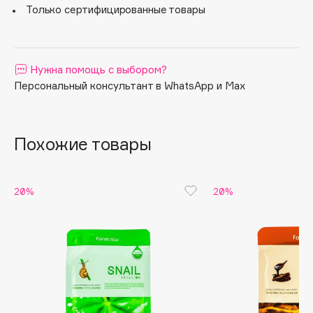
Только сертифицированные товары
Apagard
Aravia Professional
Arcadia
Нужна помощь с выбором?
Archetype
Персональный консультант в WhatsApp и Max
Architect Demidoff
ARIVE MAKEUP
Art&Fact
Похожие товары
Art-Visage
Artdeco
20%
20%
Astra
Atelier Rebul
Augustinus Bader
Aveda
Avene