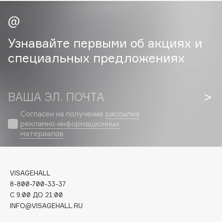
Cadence
Capelli Dorati
Узнавайте первыми об акциях и
Carbon Theory
специальных предложениях
Carmex
Carolina Herrera
Catrice
ВАША ЭЛ. ПОЧТА
Celimax
Согласен на получение
рассылки
Cettua
рекламно-информационных
Chupa Chups
материалов
Clarette
Clarins
Clarins Precious
VISAGEHALL
НОВИНКА
8-800-700-33-37
Clinique
C 9:00 ДО 21:00
Clive Christian
INFO@VISAGEHALL.RU
Club De Nuit