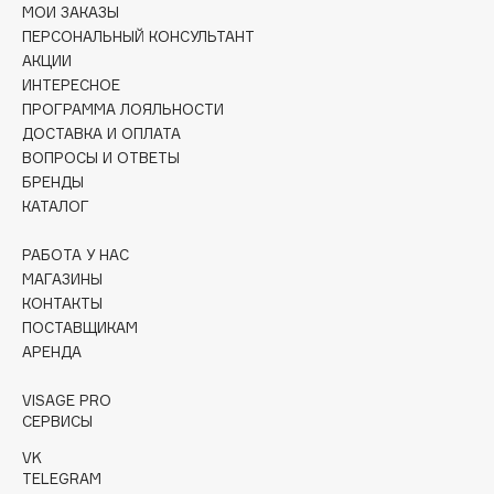
МОИ ЗАКАЗЫ
Collagenina
ПЕРСОНАЛЬНЫЙ КОНСУЛЬТАНТ
Consly
АКЦИИ
Corimo
ИНТЕРЕСНОЕ
CosRX
ПРОГРАММА ЛОЯЛЬНОСТИ
ДОСТАВКА И ОПЛАТА
Cottolina
ВОПРОСЫ И ОТВЕТЫ
Crescina
БРЕНДЫ
Cunzite
КАТАЛОГ
Curaprox
РАБОТА У НАС
МАГАЗИНЫ
D
КОНТАКТЫ
ПОСТАВЩИКАМ
АРЕНДА
d'Alba
DABO
VISAGE PRO
DARLING*
СЕРВИСЫ
Darphin
VK
TELEGRAM
Davines