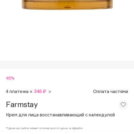
Подарки
Tom Ford
HFC
Для дома
Angiopharm
Техника
KIKO Milano
Estée Lauder
Clarins
0 - 9
45%
100BON
22|11
4 платежа ×
346 ₽
>
Оплата частями
Farmstay
A
Крем для лица восстанавливающий с календулой
Acqua di Parma
*Цена на сайте может отличаться от цены в офлайн
Acque di Italia