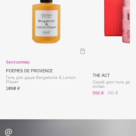
Biomed
Biorepair
Blanx
Blistex
BLOME
Boadicea The Victorious
Bobbi Brown
BOOMSHOP
бестселлер
BORK
POEMES DE PROVENCE
THE ACT
Гель для душа Bergamote & Lemon
Brunello Cucinelli
Flower
Скраб для тела дето
солью
Bvlgari
1090 ₽
556 ₽
741 ₽
by TERRY
BY WISHTREND
Byredo
C