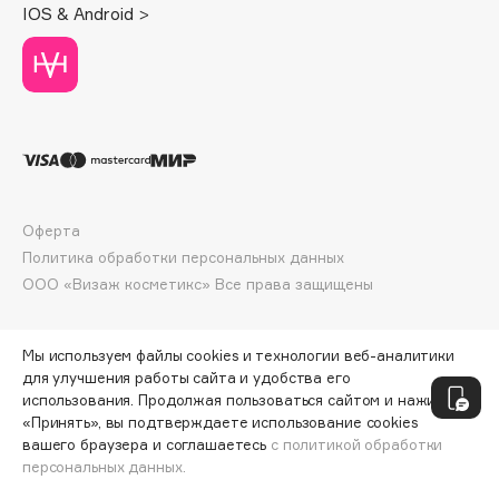
IOS & Android >
Deonica
Dessange
Dior
Divage
Dolce & Gabbana
Dolomit
Dorco
Оферта
DP Daily Perfection
Политика обработки персональных данных
Dr. Vranjes Firenze
ООО «Визаж косметикс» Все права защищены
Dr.Althea
Dr.Ceuracle
Мы используем файлы cookies и технологии веб-аналитики
Dr.Jart+
для улучшения работы сайта и удобства его
DSD de Luxe
использования. Продолжая пользоваться сайтом и нажимая
Dyson
«Принять», вы подтверждаете использование cookies
вашего браузера и соглашаетесь
с политикой обработки
персональных данных.
ДОБАВИТЬ В КОРЗИНУ
326 ₽
434 ₽