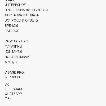
Collagenina
ИНТЕРЕСНОЕ
Consly
ПРОГРАММА ЛОЯЛЬНОСТИ
ДОСТАВКА И ОПЛАТА
Corimo
ВОПРОСЫ И ОТВЕТЫ
CosRX
БРЕНДЫ
Cottolina
КАТАЛОГ
Crescina
РАБОТА У НАС
Cunzite
МАГАЗИНЫ
Curaprox
КОНТАКТЫ
ПОСТАВЩИКАМ
АРЕНДА
D
VISAGE PRO
d'Alba
СЕРВИСЫ
DABO
VK
TELEGRAM
DARLING*
WHATSAPP
Darphin
MAX
Davines