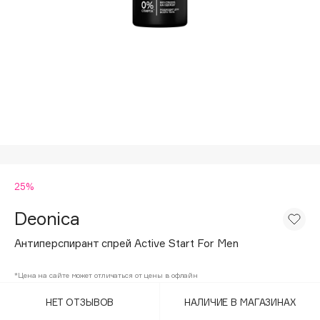
Подарки
Tom Ford
HFC
Для дома
Angiopharm
Техника
KIKO Milano
Estée Lauder
Clarins
0 - 9
25%
100BON
22|11
Deonica
Антиперспирант спрей Active Start For Men
A
*Цена на сайте может отличаться от цены в офлайн
Acqua di Parma
НЕТ ОТЗЫВОВ
НАЛИЧИЕ В МАГАЗИНАХ
Acque di Italia