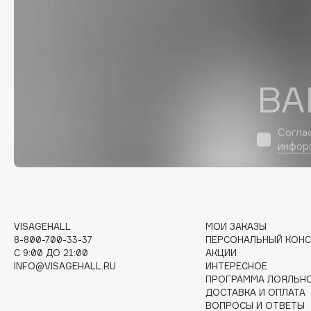
I
I Love My Hair
INGLOT
ВА
Iceberg
Initio
Icon Skin
Insight Professional
Согла
Influence Beauty
Institut Esthederm
инфор
J
VISAGEHALL
МОИ ЗАКАЗЫ
8-800-700-33-37
ПЕРСОНАЛЬНЫЙ КОНС
James Read
Janeke
C 9:00 ДО 21:00
АКЦИИ
Jan Marini
Jimmy Choo
INFO@VISAGEHALL.RU
ИНТЕРЕСНОЕ
ЭКСКЛЮЗИВ
ПРОГРАММА ЛОЯЛЬН
JMsolution
Jane Iredale
ДОСТАВКА И ОПЛАТА
ВОПРОСЫ И ОТВЕТЫ