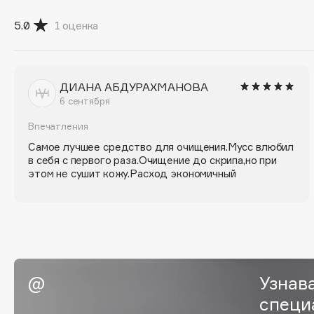
5.0
1
оценка
G
Garnier
Giardino Magico
Gecko
Gillette
ДИАНА АБДУРАХМАНОВА
6 сентября
Geltek
Givenchy
Genosys
Global Keratin
ЭКСКЛЮЗИВ
Впечатления
Global White
Geomar
Самое лучшее средство для очищения.Мусс влюбил
в себя с первого раза.Очищение до скрипа,но при
этом не сушит кожу.Расход экономичный
H
Hadat Cosmetics
HELIBEAUTY
Hamis
Hempz
Узнав
Hapica
HFC
специ