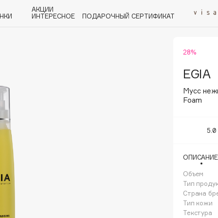
АКЦИИ
НКИ
ИНТЕРЕСНОЕ
ПОДАРОЧНЫЙ СЕРТИФИКАТ
28%
P
Q
R
S
T
U
V
W
Y
Z
А - Я
EGIA
Мусс неж
Foam
5.0
Angiopharm
KIKO Milano
ОПИСАНИЕ
Estée Lauder
Объем
Clarins
Тип проду
Страна бр
Тип кожи
Текстура