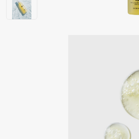
Подарки
0 - 9
Для дома
100BON
22|11
Техника
A
Acqua di Parma
Amina Daudova Brushes
Acque di Italia
Amouage
Adele for you
Amuleto Di Casa
Advante
Angiopharm
ЭКСКЛЮЗИВ
ЭКСКЛЮЗИВ
Aesop
Annbeauty
Age Stop
Anua
ЭКСКЛЮЗИВ
Apadent
AHFA Cosmetics
Apagard
Ajmal