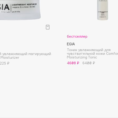
Eva Mosaic
Ex Nihilo
EXOARI L
бестселлер
EGIA
Тоник увлажняющий для
чувствительной кожи Comfo
ий увлажняющий матирующий
Moisturizing Tonic
 Moisturizer
4608 ₽
6400 ₽
 225 ₽
Fragrance Du Bois
Frederic Malle
Frudia
Funny Organix