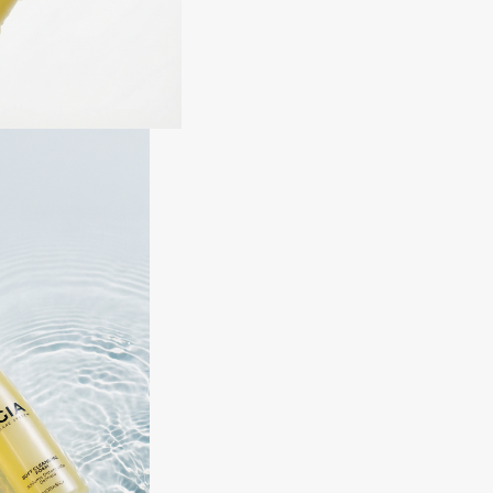
Consly
Corimo
CosRX
Cottolina
Crescina
Cunzite
Curaprox