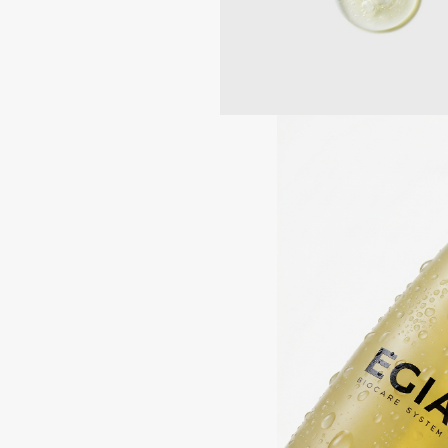
Aravia Professional
Alix Avien
Arcadia
Allies of Skin
Archetype
AMAN
B
Babor
beautyblender
Baffy
Bebble
Balmain Hair Couture
Beverly Hills Polo Club
ЭКСКЛЮЗИВ
Biodance
Banderas
Bioderma
Basicare
Biomed
Batiste
Biorepair
Beauty Bomb
Blanx
Beauty Pati
Blistex
Beautyblades
НОВИНКА