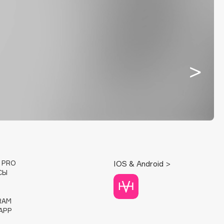
E PRO
IOS & Android >
СЫ
RAM
APP