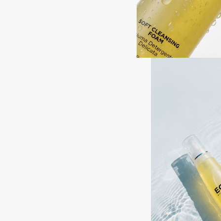
BLOME
C
Cadence
Chupa Chups
Capelli Dorati
Clarette
Carbon Theory
Clarins
Carmex
Clarins Precious
Carolina Herrera
Clinique
Catrice
Clive Christian
Celimax
Club De Nuit
Cettua
Collagenina