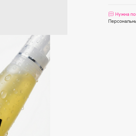
Aveda
Avene
Нужна по
Персональны
Boadicea The Victorious
Bobbi Brown
BOOMSHOP
BORK
Brunello Cucinelli
Bvlgari
by TERRY
BY WISHTREND
Byredo