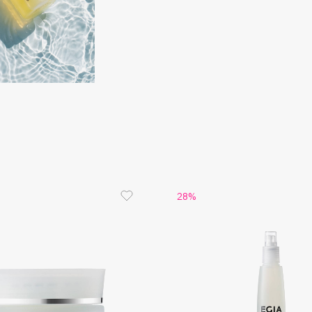
Dr.Althea
Dr.Ceuracle
Dr.Jart+
DSD de Luxe
Dyson
28%
Estée Lauder
Etat Pur
Etude House
Etude organix