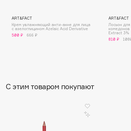
BLOME
ART&FACT
ART&FACT
Крем увлажняющий анти-акне для лица
Лосьон для
с азелоглицином Azelaic Acid Derivative
комедонов 
C
Extract 3%
500 ₽
666 ₽
810 ₽
108
Cadence
Chupa Chups
Capelli Dorati
Clarette
Carbon Theory
Clarins
Carmex
Clarins Precious
НОВИНКА
Carolina Herrera
Clinique
С этим товаром покупают
Catrice
Clive Christian
Celimax
Club De Nuit
Cettua
Collagenina