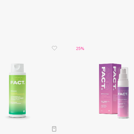
Aveda
Avene
25%
Boadicea The Victorious
Bobbi Brown
BOOMSHOP
BORK
Brunello Cucinelli
Bvlgari
by TERRY
BY WISHTREND
Byredo