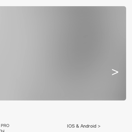
E PRO
IOS & Android >
СЫ