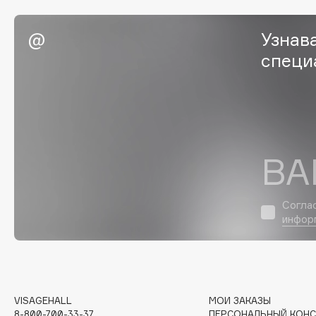
Eigshow
EpilProfi
Узнав
Elemis
Erborian
специ
Elian Russia
Essence
Elie Saab
Essential Parfums Paris
F
ВА
FANE
Flipper
Согла
Farmstay
FLOEMA
инфор
Felce Azzurra
Floraïku
Fillerina
Forlle'd
ЭКСКЛЮЗИВ
Fiona Franchimon
VISAGEHALL
МОИ ЗАКАЗЫ
8-800-700-33-37
ПЕРСОНАЛЬНЫЙ КОНС