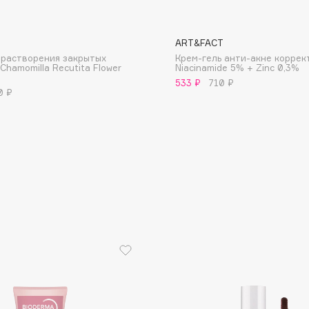
ART&FACT
 растворения закрытых
Крем-гель анти-акне корре
Chamomilla Recutita Flower
Niacinamide 5% + Zinc 0,3%
533 ₽
710 ₽
0 ₽
Consly
Corimo
CosRX
Cottolina
Crescina
Cunzite
Curaprox