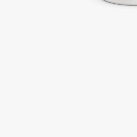
Подарки
0 - 9
Для дома
100BON
22|11
Техника
A
Acqua di Parma
Amina Daudova Brushes
Acque di Italia
Amouage
Adele for you
Amuleto Di Casa
Advante
Angiopharm
ЭКСКЛЮЗИВ
ЭКСКЛЮЗИВ
Aesop
Annbeauty
Age Stop
Anua
ЭКСКЛЮЗИВ
Apadent
AHFA Cosmetics
Apagard
Ajmal