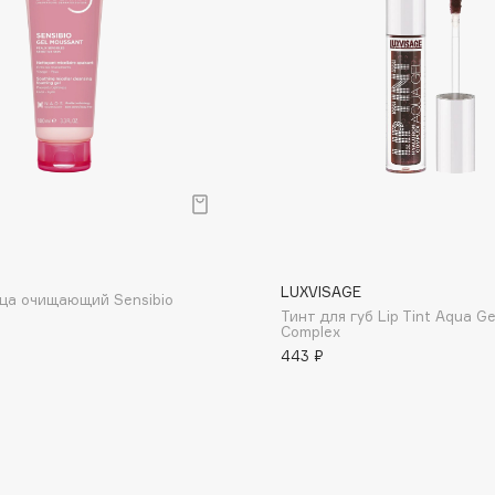
Dr.Althea
Dr.Ceuracle
Dr.Jart+
DSD de Luxe
Dyson
р
LUXVISAGE
ица очищающий Sensibio
Тинт для губ Lip Tint Aqua Ge
Complex
443 ₽
Estrâde
Estée Lauder
Etat Pur
Etude House