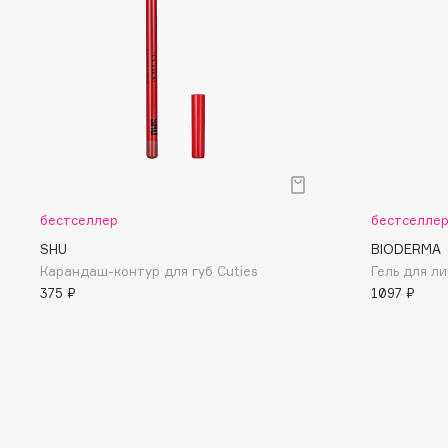
D
d'Alba
Dior
DABO
Divage
DARLING*
Dolce & Gabbana
Darphin
Dolomit
Davines
Dorco
Deonica
DP Daily Perfection
Dessange
Dr. Vranjes Firenze
бестселлер
бестселле
SHU
BIODERMA
Карандаш-контур для губ Cuties
Гель для л
375 ₽
1097 ₽
E
Eat My
Ella Bartsueva Brushes
Ecolatier
EMBRACE Haircare
Ecotools
Emmanuelle Jane
EGIA
Enough