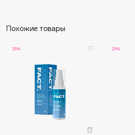
Aravia Professional
Alix Avien
Arcadia
Allies of Skin
Archetype
AMAN
Похожие товары
B
25%
25%
Babor
beautyblender
Baffy
Bebble
Balmain Hair Couture
Beverly Hills Polo Club
ЭКСКЛЮЗИВ
Biodance
Banderas
Bioderma
Basicare
Biomed
Batiste
Biorepair
Beauty Bomb
Blanx
Beauty Pati
Blistex
Beautyblades
НОВИНКА