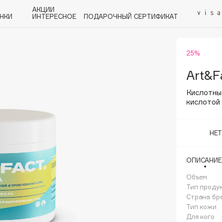
АКЦИИ
НКИ
ИНТЕРЕСНОЕ
ПОДАРОЧНЫЙ СЕРТИФИКАТ
25%
P
Q
R
S
T
U
V
W
Y
Z
А - Я
Art&F
Кислотны
кислотой
НЕ
Angiopharm
KIKO Milano
ОПИСАНИЕ
Estée Lauder
Объем
Clarins
Тип проду
Страна бр
Тип кожи
Для кого