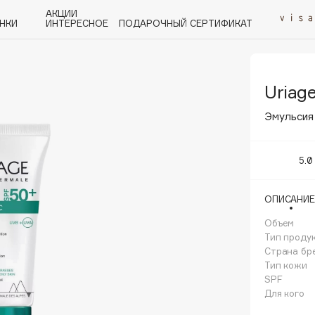
АКЦИИ
НКИ
ИНТЕРЕСНОЕ
ПОДАРОЧНЫЙ СЕРТИФИКАТ
Uriag
P
Q
R
S
T
U
V
W
Y
Z
А - Я
Эмульсия
5.0
ОПИСАНИЕ
Angiopharm
KIKO Milano
Объем
Тип проду
Estée Lauder
Страна бр
Clarins
Тип кожи
SPF
Для кого