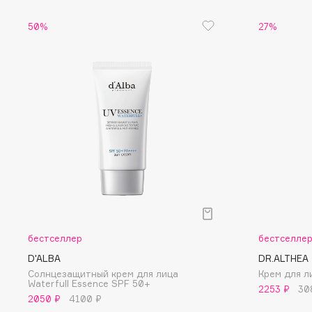
Eigshow
EpilProfi
50%
27%
Elemis
Erborian
Elian Russia
Essence
Elie Saab
Essential Parfums Paris
F
FANE
Flipper
Farmstay
FLOEMA
Felce Azzurra
Floraïku
бестселлер
бестселле
Fillerina
Forlle'd
ЭКСКЛЮЗИВ
D'ALBA
DR.ALTHEA
Fiona Franchimon
Солнцезащитный крем для лица
Крем для л
Waterfull Essence SPF 50+
2253 ₽
30
2050 ₽
4100 ₽