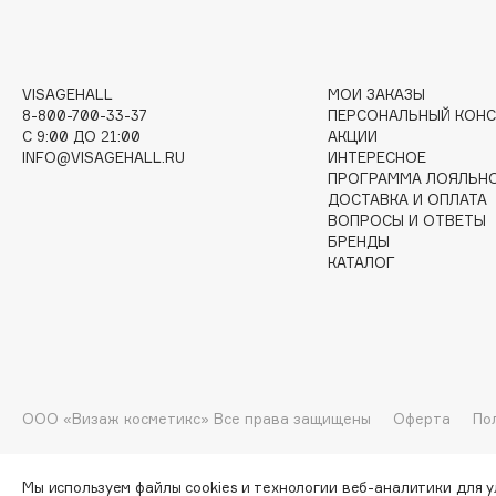
I
VISAGEHALL
МОИ ЗАКАЗЫ
I Love My Hair
INGLOT
8-800-700-33-37
ПЕРСОНАЛЬНЫЙ КОНС
C 9:00 ДО 21:00
АКЦИИ
Iceberg
Initio
INFO@VISAGEHALL.RU
ИНТЕРЕСНОЕ
Icon Skin
Insight Professional
ПРОГРАММА ЛОЯЛЬН
ДОСТАВКА И ОПЛАТА
Influence Beauty
Institut Esthederm
ВОПРОСЫ И ОТВЕТЫ
БРЕНДЫ
КАТАЛОГ
J
James Read
Janeke
Jan Marini
Jimmy Choo
ЭКСКЛЮЗИВ
ООО «Визаж косметикс» Все права защищены
Оферта
По
JMsolution
Jane Iredale
Мы используем файлы cookies и технологии веб-аналитики для 