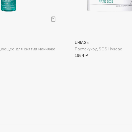
URIAGE
Consly
щающее для снятия макияжа
Паста-уход SOS Hyseac
Corimo
1964 ₽
CosRX
Cottolina
Crescina
Cunzite
Curaprox