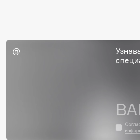
G
Garnier
Giardino Magico
Gecko
Gillette
Geltek
Givenchy
Узнав
Genosys
Global Keratin
ЭКСКЛЮЗИВ
специ
Global White
Geomar
H
ВА
Hadat Cosmetics
HELIBEAUTY
Hamis
Hempz
Hapica
HFC
Согла
инфор