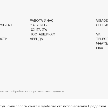
РАБОТА У НАС
VISAG
Institute Estelare
УЛЬТАНТ
МАГАЗИНЫ
СЕРВИ
КОНТАКТЫ
Instytutum
ПОСТАВЩИКАМ
VK
invisibobble
ОСТИ
АРЕНДА
TELEG
WHATS
IS Clinical
MAX
Jo Malone London
Juliette Has A Gun
литика обработки персональных данных
Juvena
улучшения работы сайта и удобства его использования. Продолжая