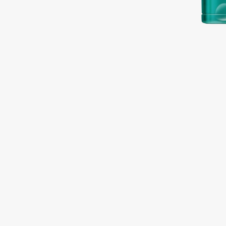
Подарки
0 - 9
Для дома
100BON
22|11
Техника
A
Acqua di Parma
Amina Daudova Brushes
Acque di Italia
Amouage
Adele for you
Amuleto Di Casa
Advante
Angiopharm
ЭКСКЛЮЗИВ
ЭКСКЛЮЗИВ
Aesop
Annbeauty
Age Stop
Anua
ЭКСКЛЮЗИВ
Apadent
AHFA Cosmetics
Apagard
Ajmal