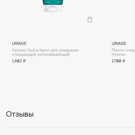
BLOME
C
URIAGE
URIAGE
Cadence
Chupa Chups
Hyseac Hydra Крем для умывания
Масло очи
очищающий успокаивающий
Hyseac
Capelli Dorati
Clarette
1402 ₽
1700 ₽
Carbon Theory
Clarins
Carmex
Clarins Precious
НОВИНКА
Carolina Herrera
Clinique
Catrice
Clive Christian
Celimax
Club De Nuit
Cettua
Collagenina
Отзывы