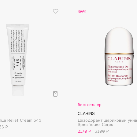
Etude organix
30%
Eva Mosaic
Ex Nihilo
EXOARI L
Fragrance Du Bois
Frederic Malle
Frudia
р
бестселлер
Funny Organix
CLARINS
ица Relief Cream 345
Дезодорант шариковый уни
Specifiques Corps
86 ₽
2170 ₽
3100 ₽