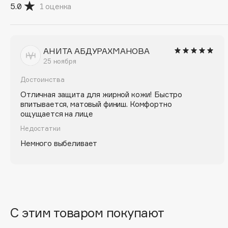
D
5.0
1
оценка
d'Alba
Dior
DABO
Divage
АНИТА АБДУРАХМАНОВА
DARLING*
Dolce & Gabbana
25 ноября
Darphin
Dolomit
Достоинства
Davines
Dorco
Отличная защита для жирной кожи! Быстро
Deonica
DP Daily Perfection
впитывается, матовый финиш. Комфортно
Dessange
Dr. Vranjes Firenze
ощущается на лице
Недостатки
Немного выбеливает
E
Eat My
Ella Bartsueva Brushes
Ecolatier
EMBRACE Haircare
С этим товаром покупают
Ecotools
Emmanuelle Jane
EGIA
Enough