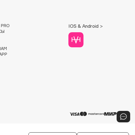
E PRO
IOS & Android >
СЫ
RAM
APP