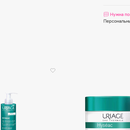
Aveda
Avene
Нужна по
Персональны
Boadicea The Victorious
Bobbi Brown
BOOMSHOP
BORK
Brunello Cucinelli
Bvlgari
by TERRY
BY WISHTREND
Byredo