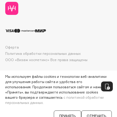
Deonica
Dessange
Dior
Divage
Dolce & Gabbana
Dolomit
Оферта
Dorco
Политика обработки персональных данных
DP Daily Perfection
ООО «Визаж косметикс» Все права защищены
Dr. Vranjes Firenze
Dr.Althea
Мы используем файлы cookies и технологии веб-аналитики
Dr.Ceuracle
для улучшения работы сайта и удобства его
Dr.Jart+
использования. Продолжая пользоваться сайтом и нажимая
DSD de Luxe
«Принять», вы подтверждаете использование cookies
вашего браузера и соглашаетесь
с политикой обработки
Dyson
персональных данных.
СООБЩИТЬ О ПОСТУПЛЕНИИ
351 ₽
ПРИНЯТЬ
ОТМЕНИТЬ