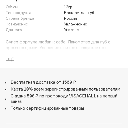
Adele for you
Объем
12гр
Финал лета
Advante
Тип продукта
Бальзам для губ
ЭКСКЛЮЗИВ
Страна бренда
Россия
1 АВГ - 31 АВГ
Aesop
Назначение
Увлажнение
Age Stop
Для кого
Унисекс
ЭКСКЛЮЗИВ
AHFA Cosmetics
Супер формула любви к себе. Лакомство для губ с
Ajmal
ароматом дыни. Увлажняет, питает, защищает от
обветривания, устраняет сухость и стянутость, легкий
Alix Avien
блеск, SPF7, разглаживает, придает ухоженный вид
ЕЩЁ
Allies of Skin
AMAN
Amina Daudova Brushes
Бесплатная доставка от 1500 ₽
Amouage
Карта 10% всем зарегистрированным пользователям
Amuleto Di Casa
Скидка 500 ₽ по промокоду VISAGEHALL на первый
заказ
Angiopharm
ЭКСКЛЮЗИВ
Только сертифицированные товары
Annbeauty
Anua
Apadent