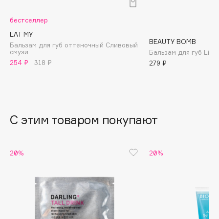
B
бестселлер
Babor
EAT MY
Baffy
BEAUTY BOMB
Бальзам для губ оттеночный Сливовый
смузи
Бальзам для губ Lip B
Balmain Hair Couture
ЭКСКЛЮЗИВ
254 ₽
318 ₽
279 ₽
Banderas
Basicare
Batiste
Beauty Bomb
С этим товаром покупают
Beauty Pati
Beautyblades
НОВИНКА
20%
20%
beautyblender
Bebble
Beverly Hills Polo Club
Biodance
Bioderma