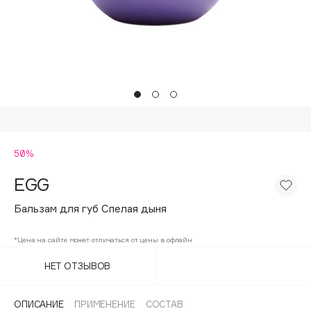
Подарки
Tom Ford
HFC
Для дома
Angiopharm
Техника
KIKO Milano
Estée Lauder
Clarins
0 - 9
50%
EGG
100BON
22|11
Бальзам для губ Спелая дыня
*Цена на сайте может отличаться от цены в офлайн
A
НЕТ ОТЗЫВОВ
Acqua di Parma
Acque di Italia
ОПИСАНИЕ
ПРИМЕНЕНИЕ
СОСТАВ