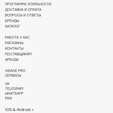
Collagenina
ПРОГРАММА ЛОЯЛЬНОСТИ
ДОСТАВКА И ОПЛАТА
Consly
ВОПРОСЫ И ОТВЕТЫ
Corimo
БРЕНДЫ
CosRX
КАТАЛОГ
Cottolina
РАБОТА У НАС
Crescina
МАГАЗИНЫ
Cunzite
КОНТАКТЫ
Curaprox
ПОСТАВЩИКАМ
АРЕНДА
D
VISAGE PRO
СЕРВИСЫ
d'Alba
VK
TELEGRAM
DABO
WHATSAPP
DARLING*
MAX
Darphin
IOS & Android >
Davines