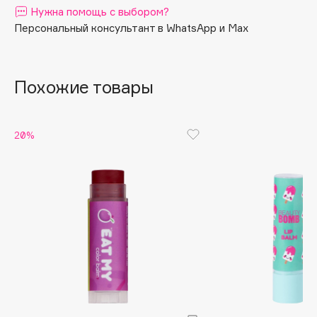
Нужна помощь с выбором?
Apagard
Персональный консультант в WhatsApp и Max
Aravia Professional
Arcadia
Archetype
Похожие товары
Architect Demidoff
ARIVE MAKEUP
20%
Art&Fact
Art-Visage
Artdeco
Astra
Atelier Rebul
Augustinus Bader
Aveda
Avene