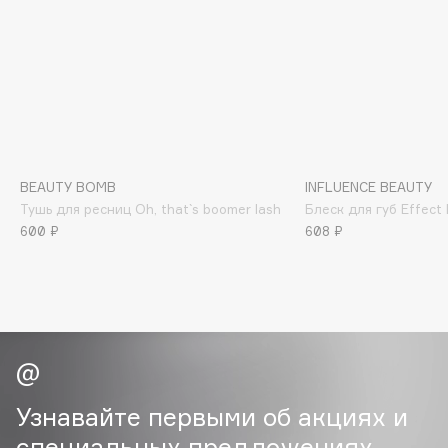
Biomed
Biorepair
Blanx
Blistex
BLOME
Boadicea The Victorious
Bobbi Brown
BEAUTY BOMB
INFLUENCE BEAUTY
BOOMSHOP
Тушь для ресниц Oh, that`s boomer lash
Блеск для губ Effect 
BORK
600 ₽
608 ₽
Brunello Cucinelli
Bvlgari
by TERRY
BY WISHTREND
Byredo
Узнавайте первыми об акциях и
C
специальных предложениях