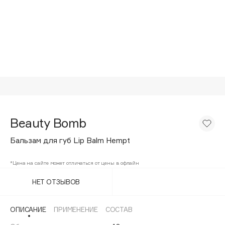
Подарки
Tom Ford
HFC
Для дома
Angiopharm
Техника
KIKO Milano
Estée Lauder
Clarins
0 - 9
Beauty Bomb
100BON
Бальзам для губ Lip Balm Hempt
22|11
*Цена на сайте может отличаться от цены в офлайн
A
НЕТ ОТЗЫВОВ
Acqua di Parma
ОПИСАНИЕ
ПРИМЕНЕНИЕ
СОСТАВ
Acque di Italia