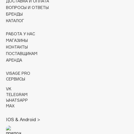
ДОСТАВКА И ОПЛАТА
Collagenina
ВОПРОСЫ И ОТВЕТЫ
Consly
БРЕНДЫ
Corimo
КАТАЛОГ
CosRX
РАБОТА У НАС
Cottolina
МАГАЗИНЫ
Crescina
КОНТАКТЫ
Cunzite
ПОСТАВЩИКАМ
АРЕНДА
Curaprox
VISAGE PRO
СЕРВИСЫ
D
VK
TELEGRAM
d'Alba
WHATSAPP
DABO
MAX
DARLING*
IOS & Android >
Darphin
Davines