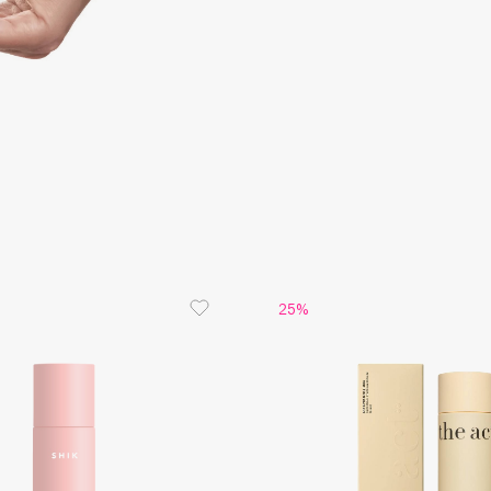
Dr.Althea
Dr.Ceuracle
Dr.Jart+
DSD de Luxe
Dyson
25%
Estée Lauder
Etat Pur
Etude House
Etude organix