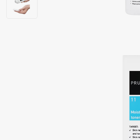
Подарки
0 - 9
Для дома
100BON
22|11
Техника
A
Acqua di Parma
Amina Daudova Brushes
Acque di Italia
Amouage
Adele for you
Amuleto Di Casa
Advante
Angiopharm
ЭКСКЛЮЗИВ
ЭКСКЛЮЗИВ
Aesop
Annbeauty
Age Stop
Anua
ЭКСКЛЮЗИВ
Apadent
AHFA Cosmetics
Apagard
Ajmal