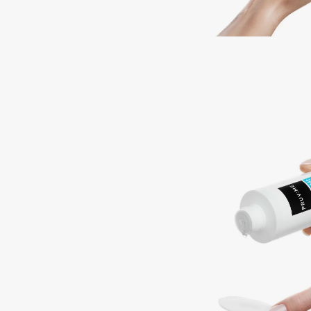
BLOME
C
Cadence
Chupa Chups
Capelli Dorati
Clarette
Carbon Theory
Clarins
Carmex
Clarins Precious
Carolina Herrera
Clinique
Catrice
Clive Christian
Celimax
Club De Nuit
Cettua
Collagenina