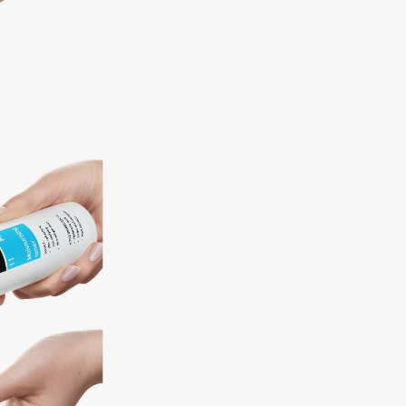
Consly
Corimo
CosRX
Cottolina
Crescina
Cunzite
Curaprox