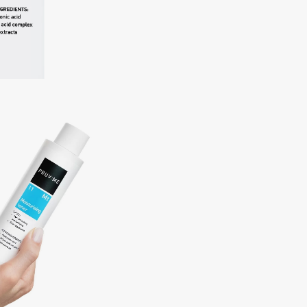
Aveda
Avene
Boadicea The Victorious
Bobbi Brown
BOOMSHOP
BORK
Brunello Cucinelli
Bvlgari
by TERRY
BY WISHTREND
Byredo