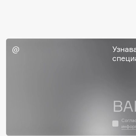
I
I Love My Hair
INGLOT
Iceberg
Initio
Узнав
Icon Skin
Insight Professional
специ
Influence Beauty
Institut Esthederm
J
ВА
James Read
Janeke
Jan Marini
Jimmy Choo
ЭКСКЛЮЗИВ
Согла
JMsolution
Jane Iredale
инфор