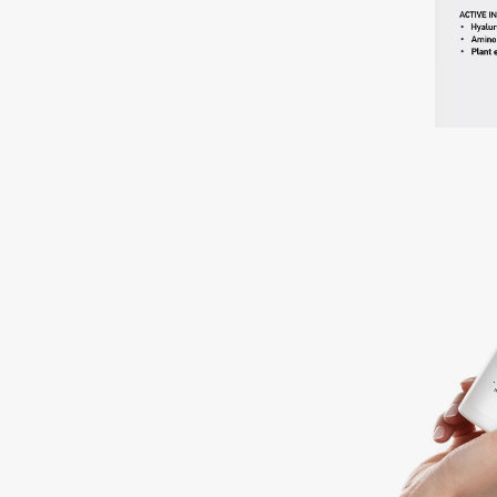
Aravia Professional
Alix Avien
Arcadia
Allies of Skin
Archetype
AMAN
B
Babor
beautyblender
Baffy
Bebble
Balmain Hair Couture
Beverly Hills Polo Club
ЭКСКЛЮЗИВ
Biodance
Banderas
Bioderma
Basicare
Biomed
Batiste
Biorepair
Beauty Bomb
Blanx
Beauty Pati
Blistex
Beautyblades
НОВИНКА