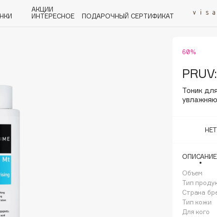
АКЦИИ
НКИ
ИНТЕРЕСНОЕ
ПОДАРОЧНЫЙ СЕРТИФИКАТ
60%
P
Q
R
S
T
U
V
W
Y
Z
А - Я
PRUV
Тоник для
увлажня
НЕ
Angiopharm
KIKO Milano
ОПИСАНИЕ
Estée Lauder
Объем
Clarins
Тип проду
Страна бр
Тип кожи
Для кого