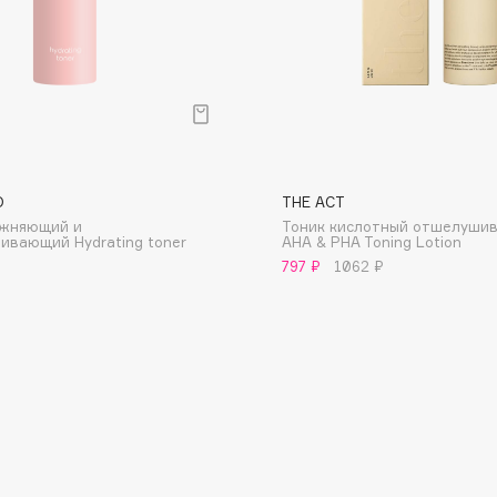
Eva Mosaic
Ex Nihilo
EXOARI L
O
THE ACT
ажняющий и
Тоник кислотный отшелуши
ивающий Hydrating toner
AHA & PHA Toning Lotion
797 ₽
1062 ₽
Fragrance Du Bois
Frederic Malle
Frudia
Funny Organix