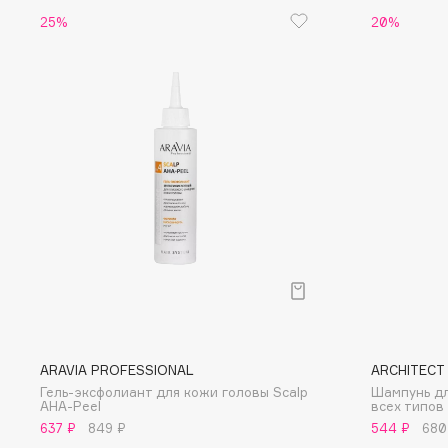
25%
20%
G
Garnier
Giardino Magico
Gecko
Gillette
Geltek
Givenchy
Genosys
Global Keratin
ЭКСКЛЮЗИВ
Global White
Geomar
H
Hadat Cosmetics
HELIBEAUTY
ARAVIA PROFESSIONAL
ARCHITECT
Hamis
Hempz
Гель-эксфолиант для кожи головы Scalp
Шампунь дл
Hapica
HFC
AHA-Peel
всех типов
637 ₽
849 ₽
544 ₽
680