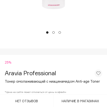
Подарки
Tom Ford
HFC
Для дома
Angiopharm
Техника
KIKO Milano
Estée Lauder
Clarins
0 - 9
25%
100BON
22|11
Aravia Professional
Тонер омолаживающий с ниацинамидом Anti-age Toner
A
*Цена на сайте может отличаться от цены в офлайн
Acqua di Parma
НЕТ ОТЗЫВОВ
НАЛИЧИЕ В МАГАЗИНАХ
Acque di Italia