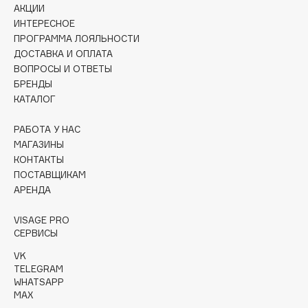
Collagenina
АКЦИИ
ИНТЕРЕСНОЕ
Consly
ПРОГРАММА ЛОЯЛЬНОСТИ
Corimo
ДОСТАВКА И ОПЛАТА
CosRX
ВОПРОСЫ И ОТВЕТЫ
Cottolina
БРЕНДЫ
КАТАЛОГ
Crescina
Cunzite
РАБОТА У НАС
Curaprox
МАГАЗИНЫ
КОНТАКТЫ
ПОСТАВЩИКАМ
D
АРЕНДА
VISAGE PRO
d'Alba
СЕРВИСЫ
DABO
VK
DARLING*
TELEGRAM
Darphin
WHATSAPP
MAX
Davines