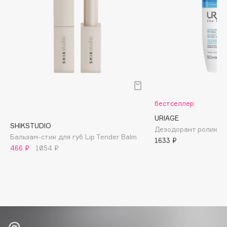
Biomed
Biorepair
Blanx
Blistex
BLOME
Boadicea The Victorious
Bobbi Brown
BOOMSHOP
бестселлер
BORK
URIAGE
SHIKSTUDIO
Дезодорант роликов
Brunello Cucinelli
Бальзам-стик для губ Lip Tender Balm
1633 ₽
Bvlgari
466 ₽
1054 ₽
by TERRY
BY WISHTREND
Byredo
C