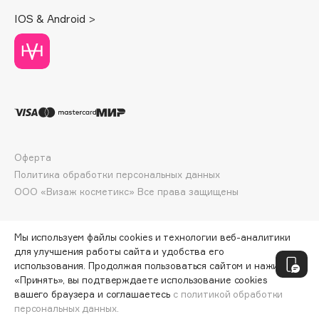
Deonica
IOS & Android >
Dessange
Dior
Divage
Dolce & Gabbana
Dolomit
Dorco
DP Daily Perfection
Оферта
Dr. Vranjes Firenze
Политика обработки персональных данных
Dr.Althea
ООО «Визаж косметикс» Все права защищены
Dr.Ceuracle
Dr.Jart+
Мы используем файлы cookies и технологии веб-аналитики
DSD de Luxe
для улучшения работы сайта и удобства его
использования. Продолжая пользоваться сайтом и нажимая
Dyson
«Принять», вы подтверждаете использование cookies
вашего браузера и соглашаетесь
с политикой обработки
персональных данных.
ДОБАВИТЬ В КОРЗИНУ
469 ₽
625 ₽