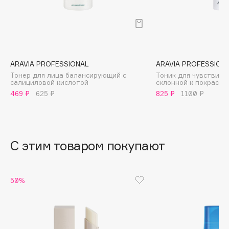
B
Babor
Baffy
Balmain Hair Couture
ЭКСКЛЮЗИВ
ARAVIA PROFESSIONAL
ARAVIA PROFESSION
Banderas
Тонер для лица балансирующий с
Тоник для чувствите
салициловой кислотой
склонной к покрасне
Basicare
469 ₽
625 ₽
825 ₽
1100 ₽
Batiste
Beauty Bomb
Beauty Pati
С этим товаром покупают
Beautyblades
НОВИНКА
beautyblender
Bebble
50%
Beverly Hills Polo Club
Biodance
Bioderma