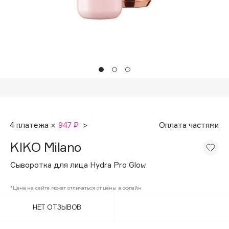
Подарки
Tom Ford
HFC
Для дома
Angiopharm
Техника
KIKO Milano
Estée Lauder
Clarins
0 - 9
4 платежа ×
947 ₽
>
Оплата частями
100BON
KIKO Milano
22|11
Сыворотка для лица Hydra Pro Glow
A
*Цена на сайте может отличаться от цены в офлайн
НЕТ ОТЗЫВОВ
Acqua di Parma
Acque di Italia