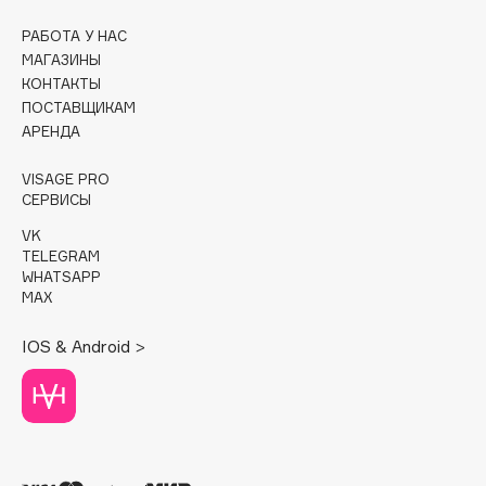
РАБОТА У НАС
Cadence
МАГАЗИНЫ
Capelli Dorati
КОНТАКТЫ
Carbon Theory
ПОСТАВЩИКАМ
Carmex
АРЕНДА
Carolina Herrera
VISAGE PRO
Catrice
СЕРВИСЫ
Celimax
VK
Cettua
TELEGRAM
WHATSAPP
Chupa Chups
MAX
Clarette
Clarins
IOS & Android >
Clarins Precious
НОВИНКА
Clinique
Clive Christian
Club De Nuit