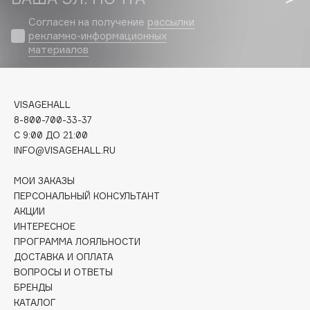
Biomed
Согласен на получение
рассылки
Biorepair
рекламно-информационных
Blanx
материалов
Blistex
BLOME
Boadicea The Victorious
VISAGEHALL
Bobbi Brown
8-800-700-33-37
C 9:00 ДО 21:00
BOOMSHOP
INFO@VISAGEHALL.RU
BORK
Brunello Cucinelli
МОИ ЗАКАЗЫ
ПЕРСОНАЛЬНЫЙ КОНСУЛЬТАНТ
Bvlgari
АКЦИИ
by TERRY
ИНТЕРЕСНОЕ
BY WISHTREND
ПРОГРАММА ЛОЯЛЬНОСТИ
Byredo
ДОСТАВКА И ОПЛАТА
ВОПРОСЫ И ОТВЕТЫ
БРЕНДЫ
C
КАТАЛОГ