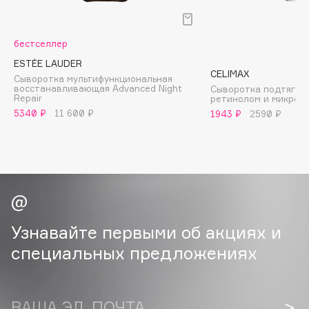
B
Babor
бестселлер
Baffy
ESTÉE LAUDER
CELIMAX
Balmain Hair Couture
Сыворотка мультифункциональная
ЭКСКЛЮЗИВ
восстанавливающая Advanced Night
Сыворотка подтягив
Banderas
Repair
ретинолом и микрои
5340 ₽
11 600 ₽
1943 ₽
2590 ₽
Basicare
Batiste
Beauty Bomb
Beauty Pati
Beautyblades
НОВИНКА
beautyblender
Узнавайте первыми об акциях и
Bebble
специальных предложениях
Beverly Hills Polo Club
Biodance
Bioderma
ВАША ЭЛ. ПОЧТА