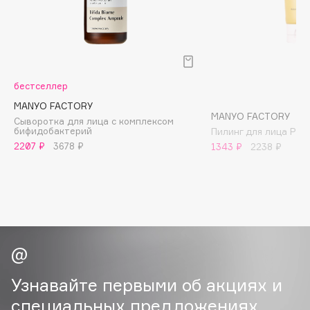
B
Babor
Baffy
Balmain Hair Couture
ЭКСКЛЮЗИВ
бестселлер
Banderas
MANYO FACTORY
MANYO FACTORY
Basicare
Сыворотка для лица с комплексом
бифидобактерий
Пилинг для лица Pure
Batiste
2207 ₽
3678 ₽
1343 ₽
2238 ₽
Beauty Bomb
Beauty Pati
Beautyblades
НОВИНКА
beautyblender
Bebble
Beverly Hills Polo Club
Biodance
Узнавайте первыми об акциях и
Bioderma
специальных предложениях