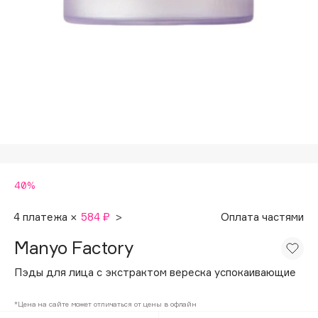
Подарки
Tom Ford
HFC
Для дома
Angiopharm
Техника
KIKO Milano
Estée Lauder
Clarins
0 - 9
40%
100BON
22|11
4 платежа ×
584 ₽
>
Оплата частями
Manyo Factory
A
Пэды для лица с экстрактом вереска успокаивающие
Acqua di Parma
*Цена на сайте может отличаться от цены в офлайн
Acque di Italia