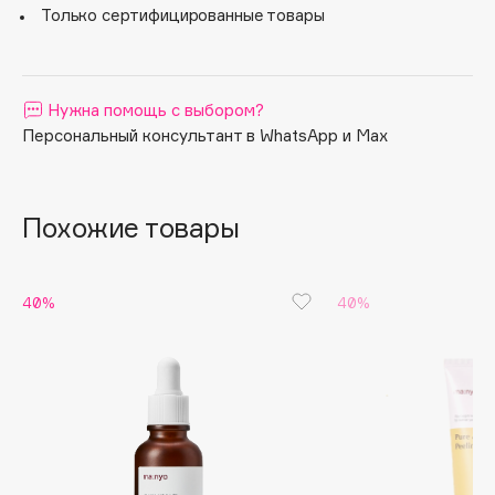
кожи даже при наличии раздражений, купероза или
Только сертифицированные товары
повреждений.
Apagard
Aravia Professional
Arcadia
Нужна помощь с выбором?
Archetype
Персональный консультант в WhatsApp и Max
Architect Demidoff
ARIVE MAKEUP
Art&Fact
Похожие товары
Art-Visage
Artdeco
40%
40%
Astra
Atelier Rebul
Augustinus Bader
Aveda
Avene