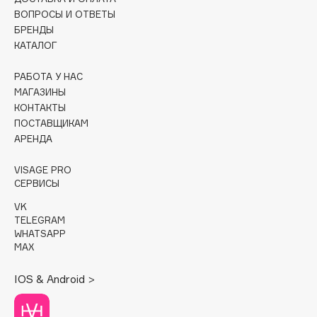
ВОПРОСЫ И ОТВЕТЫ
Cadence
БРЕНДЫ
КАТАЛОГ
Capelli Dorati
Carbon Theory
РАБОТА У НАС
Carmex
МАГАЗИНЫ
Carolina Herrera
КОНТАКТЫ
ПОСТАВЩИКАМ
Catrice
АРЕНДА
Celimax
Cettua
VISAGE PRO
СЕРВИСЫ
Chupa Chups
Clarette
VK
TELEGRAM
Clarins
WHATSAPP
Clarins Precious
MAX
Clinique
IOS & Android >
Clive Christian
Club De Nuit