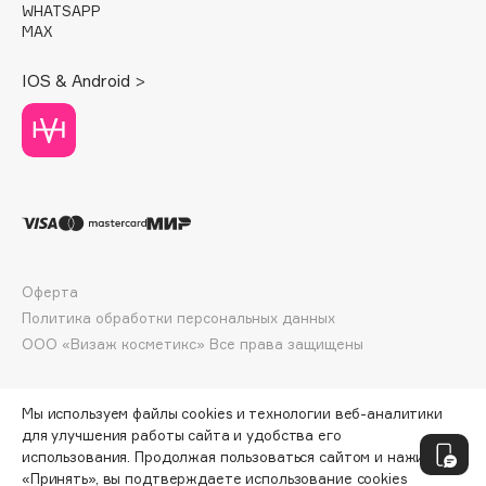
WHATSAPP
Deonica
MAX
Dessange
Dior
IOS & Android >
Divage
Dolce & Gabbana
Dolomit
Dorco
DP Daily Perfection
Dr. Vranjes Firenze
Dr.Althea
Оферта
Политика обработки персональных данных
Dr.Ceuracle
ООО «Визаж косметикс» Все права защищены
Dr.Jart+
DSD de Luxe
Dyson
Мы используем файлы cookies и технологии веб-аналитики
для улучшения работы сайта и удобства его
использования. Продолжая пользоваться сайтом и нажимая
«Принять», вы подтверждаете использование cookies