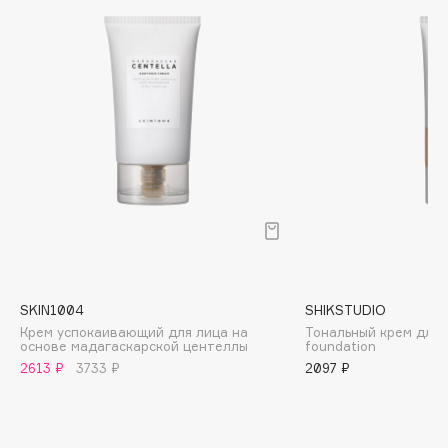
Biomed
Biorepair
Blanx
Blistex
BLOME
Boadicea The Victorious
Bobbi Brown
BOOMSHOP
BORK
Brunello Cucinelli
Bvlgari
SKIN1004
SHIKSTUDIO
by TERRY
Крем успокаивающий для лица на
Тональный крем для л
BY WISHTREND
основе мадагаскарской центеллы
foundation
2613 ₽
3733 ₽
2097 ₽
Byredo
C