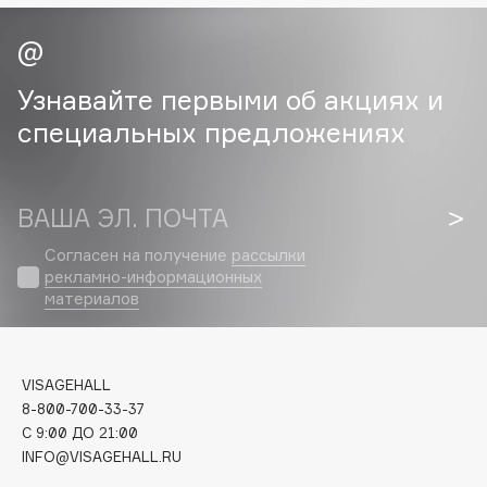
Cadence
Capelli Dorati
Узнавайте первыми об акциях и
Carbon Theory
специальных предложениях
Carmex
Carolina Herrera
Catrice
ВАША ЭЛ. ПОЧТА
Celimax
Согласен на получение
рассылки
Cettua
рекламно-информационных
Chupa Chups
материалов
Clarette
Clarins
Clarins Precious
НОВИНКА
VISAGEHALL
8-800-700-33-37
Clinique
C 9:00 ДО 21:00
Clive Christian
INFO@VISAGEHALL.RU
Club De Nuit