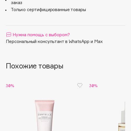
заказ
Apagard
Только сертифицированные товары
Aravia Professional
Arcadia
Archetype
Нужна помощь с выбором?
Architect Demidoff
Персональный консультант в WhatsApp и Max
ARIVE MAKEUP
Art&Fact
Похожие товары
Art-Visage
Artdeco
Astra
30%
30%
Atelier Rebul
Augustinus Bader
Aveda
Avene