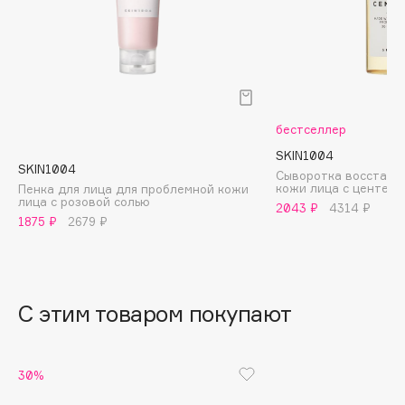
B
Babor
Baffy
Balmain Hair Couture
ЭКСКЛЮЗИВ
Banderas
бестселлер
Basicare
SKIN1004
SKIN1004
Сыворотка восстана
Batiste
кожи лица с центелл
Пенка для лица для проблемной кожи
лица с розовой солью
Beauty Bomb
2043 ₽
4314 ₽
1875 ₽
2679 ₽
Beauty Pati
Beautyblades
НОВИНКА
beautyblender
С этим товаром покупают
Bebble
Beverly Hills Polo Club
Biodance
30%
Bioderma