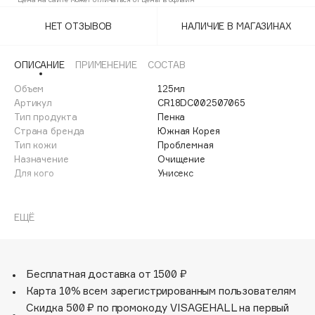
Adele for you
Финал лета
НЕТ ОТЗЫВОВ
НАЛИЧИЕ В МАГАЗИНАХ
Advante
ЭКСКЛЮЗИВ
1 АВГ - 31 АВГ
Aesop
ОПИСАНИЕ
ПРИМЕНЕНИЕ
СОСТАВ
Age Stop
ЭКСКЛЮЗИВ
Объем
125мл
AHFA Cosmetics
Артикул
CR18DC002507065
Ajmal
Тип продукта
Пенка
Страна бренда
Южная Корея
Alix Avien
Тип кожи
Проблемная
Allies of Skin
Назначение
Очищение
AMAN
Для кого
Унисекс
Amina Daudova Brushes
Tea-trica BHA Foam
Amouage
Очищающая пенка, содержащая BHA, глубоко
ЕЩЁ
проникает в поры и удаляет омертвевшие клетки кожи,
Amuleto Di Casa
оставляя ощущение свежести и чистоты надолго.
Angiopharm
ЭКСКЛЮЗИВ
Annbeauty
Бесплатная доставка от 1500 ₽
Карта 10% всем зарегистрированным пользователям
Anua
Скидка 500 ₽ по промокоду VISAGEHALL на первый
Apadent