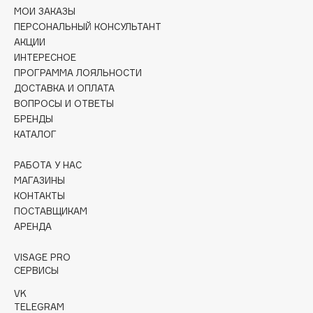
Collagenina
МОИ ЗАКАЗЫ
ПЕРСОНАЛЬНЫЙ КОНСУЛЬТАНТ
Consly
АКЦИИ
Corimo
ИНТЕРЕСНОЕ
CosRX
ПРОГРАММА ЛОЯЛЬНОСТИ
Cottolina
ДОСТАВКА И ОПЛАТА
ВОПРОСЫ И ОТВЕТЫ
Crescina
БРЕНДЫ
Cunzite
КАТАЛОГ
Curaprox
РАБОТА У НАС
МАГАЗИНЫ
D
КОНТАКТЫ
ПОСТАВЩИКАМ
АРЕНДА
d'Alba
DABO
VISAGE PRO
DARLING*
СЕРВИСЫ
Darphin
VK
Davines
TELEGRAM