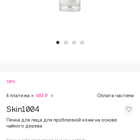
Подарки
Tom Ford
HFC
Для дома
Angiopharm
Техника
KIKO Milano
Estée Lauder
Clarins
0 - 9
30%
100BON
22|11
4 платежа ×
483 ₽
>
Оплата частями
Skin1004
A
Пенка для лица для проблемной кожи на основе
чайного дерева
Acqua di Parma
Acque di Italia
*Цена на сайте может отличаться от цены в офлайн