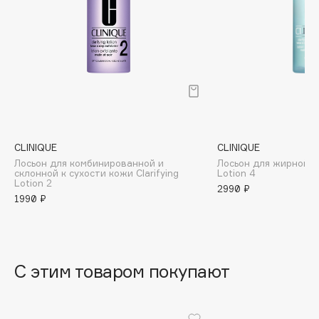
B
отшелушивающий лосьон 3 Clarifying Lotion.
Для очень жирной кожи: отшелушивающий лосьон 4
Clarifying Lotion.
Babor
Baffy
Balmain Hair Couture
ЭКСКЛЮЗИВ
Banderas
Basicare
Batiste
CLINIQUE
CLINIQUE
Beauty Bomb
Лосьон для комбинированной и
Лосьон для жирной ко
склонной к сухости кожи Clarifying
Lotion 4
Beauty Pati
Lotion 2
2990 ₽
1990 ₽
Beautyblades
НОВИНКА
beautyblender
Bebble
Beverly Hills Polo Club
С этим товаром покупают
Biodance
Bioderma