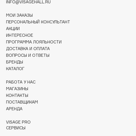
INFO@VISAGEHALL.RU
Collagenina
Consly
МОИ ЗАКАЗЫ
Corimo
ПЕРСОНАЛЬНЫЙ КОНСУЛЬТАНТ
АКЦИИ
CosRX
ИНТЕРЕСНОЕ
Cottolina
ПРОГРАММА ЛОЯЛЬНОСТИ
Crescina
ДОСТАВКА И ОПЛАТА
Cunzite
ВОПРОСЫ И ОТВЕТЫ
БРЕНДЫ
Curaprox
КАТАЛОГ
РАБОТА У НАС
D
МАГАЗИНЫ
КОНТАКТЫ
d'Alba
ПОСТАВЩИКАМ
DABO
АРЕНДА
DARLING*
VISAGE PRO
Darphin
СЕРВИСЫ
Davines