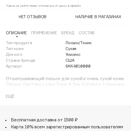
Adele for you
*Цена на сайте может отличаться от цены в офлайн
Финал лета
Advante
ЭКСКЛЮЗИВ
НЕТ ОТЗЫВОВ
НАЛИЧИЕ В МАГАЗИНАХ
1 АВГ - 31 АВГ
Aesop
Age Stop
ЭКСКЛЮЗИВ
ОПИСАНИЕ
ПРИМЕНЕНИЕ
БРЕНД
СОСТАВ
AHFA Cosmetics
Тип продукта
Лосьон/Тоник
Ajmal
Тип кожи
Сухая
Для кого
Унисекс
Alix Avien
Страна бренда
США
Allies of Skin
Артикул
6KK4010000
AMAN
Отшелушивающий лосьон для сухой и очень сухой кожи
Amina Daudova Brushes
Сlinique Clarifying Lotion Twice A Day Exfoliator 1 бережно
Amouage
и мягко удаляет загрязнения и способствует
обновлению, стимулирует процесс регенерации клеток,
Amuleto Di Casa
ЕЩЁ
делая кожу более гладкой, упругой и сияющей.
Angiopharm
ЭКСКЛЮЗИВ
Подготавливает кожу к нанесению увлажняющего
Annbeauty
крема — отшелушенная кожа более восприимчива к
уходовым средствам.
Бесплатная доставка от 1500 ₽
Anua
Сухой коже отшелушивание два раза в день помогает
Карта 10% всем зарегистрированным пользователям
Apadent