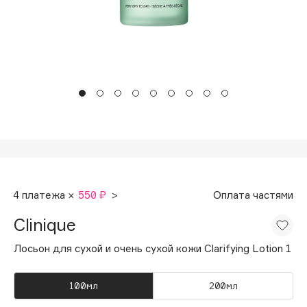
Подарки
Tom Ford
HFC
Для дома
Angiopharm
Техника
KIKO Milano
Estée Lauder
Clarins
0 - 9
100BON
4 платежа ×
550 ₽
>
Оплата частями
22|11
Clinique
A
Лосьон для сухой и очень сухой кожи Clarifying Lotion 1
Acqua di Parma
100мл
200мл
Acque di Italia