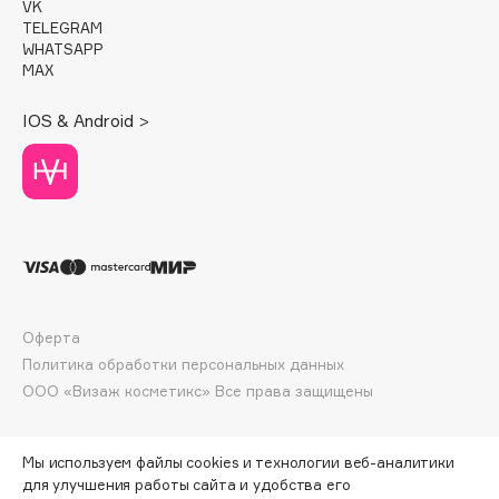
VK
Deonica
TELEGRAM
WHATSAPP
Dessange
MAX
Dior
Divage
IOS & Android >
Dolce & Gabbana
Dolomit
Dorco
DP Daily Perfection
Dr. Vranjes Firenze
Dr.Althea
Dr.Ceuracle
Оферта
Dr.Jart+
Политика обработки персональных данных
ООО «Визаж косметикс» Все права защищены
DSD de Luxe
Dyson
Мы используем файлы cookies и технологии веб-аналитики
для улучшения работы сайта и удобства его